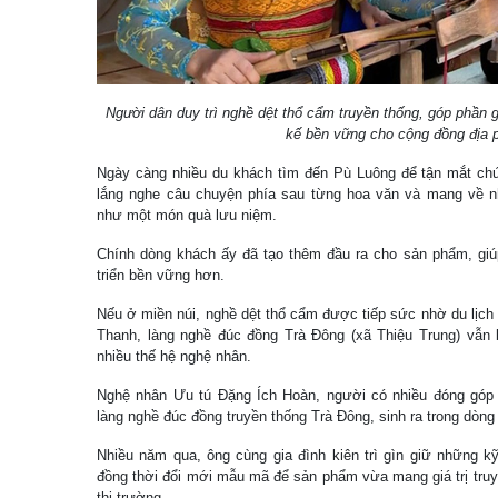
Người dân duy trì nghề dệt thổ cẩm truyền thống, góp phần g
kế bền vững cho cộng đồng địa
Ngày càng nhiều du khách tìm đến Pù Luông để tận mắt chứn
lắng nghe câu chuyện phía sau từng hoa văn và mang về n
như một món quà lưu niệm.
Chính dòng khách ấy đã tạo thêm đầu ra cho sản phẩm, giúp
triển bền vững hơn.
Nếu ở miền núi, nghề dệt thổ cẩm được tiếp sức nhờ du lịch
Thanh, làng nghề đúc đồng Trà Đông (xã Thiệu Trung) vẫn 
nhiều thế hệ nghệ nhân.
Nghệ nhân Ưu tú Đặng Ích Hoàn, người có nhiều đóng góp t
làng nghề đúc đồng truyền thống Trà Đông, sinh ra trong dòng
Nhiều năm qua, ông cùng gia đình kiên trì gìn giữ những kỹ
đồng thời đổi mới mẫu mã để sản phẩm vừa mang giá trị tru
thị trường.