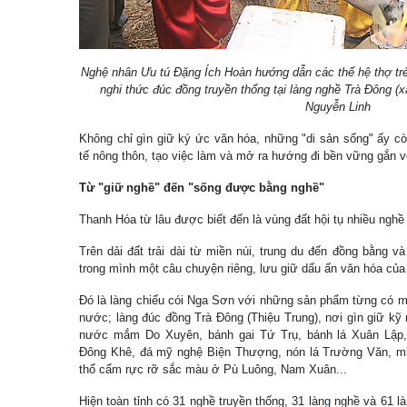
Nghệ nhân Ưu tú Đặng Ích Hoàn hướng dẫn các thế hệ thợ trẻ
nghi thức đúc đồng truyền thống tại làng nghề Trà Đông (
Nguyễn Linh
Không chỉ gìn giữ ký ức văn hóa, những "di sản sống" ấy còn
tế nông thôn, tạo việc làm và mở ra hướng đi bền vững gắn v
Từ "giữ nghề" đến "sống được bằng nghề"
Thanh Hóa từ lâu được biết đến là vùng đất hội tụ nhiều nghề 
Trên dải đất trải dài từ miền núi, trung du đến đồng bằng 
trong mình một câu chuyện riêng, lưu giữ dấu ấn văn hóa của 
Đó là làng chiếu cói Nga Sơn với những sản phẩm từng có mặ
nước; làng đúc đồng Trà Đông (Thiệu Trung), nơi gìn giữ kỹ
nước mắm Do Xuyên, bánh gai Tứ Trụ, bánh lá Xuân Lập,
Đông Khê, đá mỹ nghệ Biện Thượng, nón lá Trường Văn, m
thổ cẩm rực rỡ sắc màu ở Pù Luông, Nam Xuân...
Hiện toàn tỉnh có 31 nghề truyền thống, 31 làng nghề và 61 l