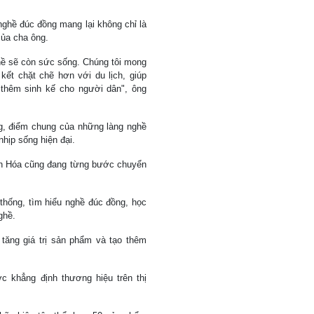
ghề đúc đồng mang lại không chỉ là
của cha ông.
hề sẽ còn sức sống. Chúng tôi mong
kết chặt chẽ hơn với du lịch, giúp
 thêm sinh kế cho người dân", ông
g, điểm chung của những làng nghề
nhịp sống hiện đại.
nh Hóa cũng đang từng bước chuyển
hống, tìm hiểu nghề đúc đồng, học
ghề.
a tăng giá trị sản phẩm và tạo thêm
 khẳng định thương hiệu trên thị