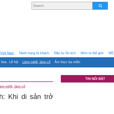
Việt Nam
Hành trang lữ khách
Ðầu tư Du lịch
Nhìn ra thế giới
ME
 hóa - Lễ hội
Làng nghề, làng cổ
Ẩm thực ba miền
TIN NỔI BẬT
àng nghề, làng cổ
: Khi di sản trở