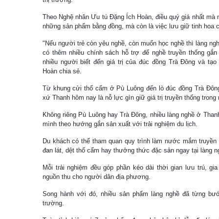
Theo Nghệ nhân Ưu tú Đặng Ích Hoàn, điều quý giá nhất mà n
những sản phẩm bằng đồng, mà còn là việc lưu giữ tinh hoa 
"Nếu người trẻ còn yêu nghề, còn muốn học nghề thì làng ng
có thêm nhiều chính sách hỗ trợ để nghề truyền thống gắn 
nhiều người biết đến giá trị của đúc đồng Trà Đông và tạo
Hoàn chia sẻ.
Từ khung cửi thổ cẩm ở Pù Luông đến lò đúc đồng Trà Đôn
xứ Thanh hôm nay là nỗ lực gìn giữ giá trị truyền thống trong 
Không riêng Pù Luông hay Trà Đông, nhiều làng nghề ở Tha
mình theo hướng gắn sản xuất với trải nghiệm du lịch.
Du khách có thể tham quan quy trình làm nước mắm truyền t
đan lát, dệt thổ cẩm hay thưởng thức đặc sản ngay tại làng n
Mỗi trải nghiệm đều góp phần kéo dài thời gian lưu trú, gi
nguồn thu cho người dân địa phương.
Song hành với đó, nhiều sản phẩm làng nghề đã từng bước
trường.