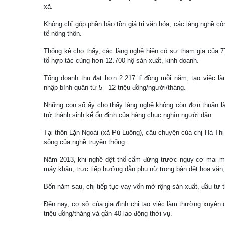
xã.
Không chỉ góp phần bảo tồn giá trị văn hóa, các làng nghề còn
tế nông thôn.
Thống kê cho thấy, các làng nghề hiện có sự tham gia của 7
tổ hợp tác cùng hơn 12.700 hộ sản xuất, kinh doanh.
Tổng doanh thu đạt hơn 2.217 tỉ đồng mỗi năm, tạo việc là
nhập bình quân từ 5 - 12 triệu đồng/người/tháng.
Những con số ấy cho thấy làng nghề không còn đơn thuần là
trở thành sinh kế ổn định của hàng chục nghìn người dân.
Tại thôn Lặn Ngoài (xã Pù Luông), câu chuyện của chị Hà Th
sống của nghề truyền thống.
Năm 2013, khi nghề dệt thổ cẩm đứng trước nguy cơ mai mộ
máy khâu, trực tiếp hướng dẫn phụ nữ trong bản dệt hoa văn
Bốn năm sau, chị tiếp tục vay vốn mở rộng sản xuất, đầu tư
Đến nay, cơ sở của gia đình chị tạo việc làm thường xuyên c
triệu đồng/tháng và gần 40 lao động thời vụ.