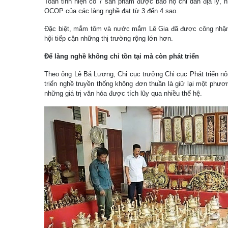
Toàn tỉnh hiện có 7 sản phẩm được bảo hộ chỉ dẫn địa lý, 
OCOP của các làng nghề đạt từ 3 đến 4 sao.
Đặc biệt, mắm tôm và nước mắm Lê Gia đã được công nhậ
hội tiếp cận những thị trường rộng lớn hơn.
Để làng nghề không chỉ tồn tại mà còn phát triển
Theo ông Lê Bá Lương, Chi cục trưởng Chi cục Phát triển nô
triển nghề truyền thống không đơn thuần là giữ lại một phươ
những giá trị văn hóa được tích lũy qua nhiều thế hệ.