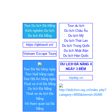
Tour Du lịch Đà Nẵng
Tour du lịch
Kinh nghiệm Du lịch
Du lịch Châu Âu
Du lịch Đà Nẵng
Du lịch Mỹ
Du lịch Thái Lan
https://qbtravel.vn/
Du lịch Trung Quốc
Du lịch Nhật Bản
Vietnam Escape Tours
Du lịch Hàn Quốc
DU LỊCH ĐÀ NẴNG 4
NGÀY 3 ĐÊM
Tour Bà Nà hằng ngày
Tour Huế hằng ngày
tripday.vn
Tour Hội An hằng ngày
Thuê xe ô tô Đà Nẵng
Du lịch Đà Nẵng
Thuê xe du lịch Đà
Nẵng
Vé tham quan tại Đà
Nẵng