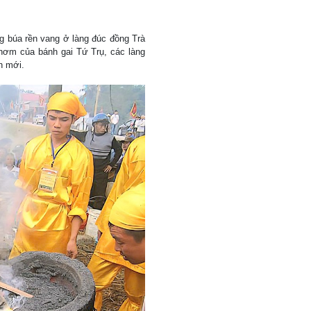
g búa rền vang ở làng đúc đồng Trà
ơm của bánh gai Tứ Trụ, các làng
h mới.