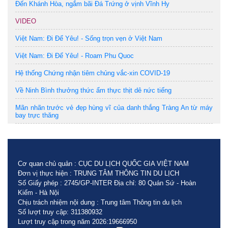
Đến Khánh Hòa, ngắm bãi Đá Trứng ở vịnh Vĩnh Hy
VIDEO
Việt Nam: Đi Để Yêu! - Sống trọn vẹn ở Việt Nam
Việt Nam: Đi Để Yêu! - Roam Phu Quoc
Hệ thống Chứng nhận tiêm chủng vắc-xin COVID-19
Về Ninh Bình thưởng thức ẩm thực thịt dê nức tiếng
Mãn nhãn trước vẻ đẹp hùng vĩ của danh thắng Tràng An từ máy
bay trực thăng
Cơ quan chủ quản : CỤC DU LỊCH QUỐC GIA VIỆT NAM
Đơn vị thực hiện : TRUNG TÂM THÔNG TIN DU LỊCH
Số Giấy phép : 2745/GP-INTER Địa chỉ: 80 Quán Sứ - Hoàn
Kiếm - Hà Nội
Chịu trách nhiệm nội dung : Trung tâm Thông tin du lịch
Số lượt truy cập: 311380932
Lượt truy cập trong năm 2026:19666950