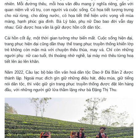
nhiên. Mỗi đường thêu, mỗi hoa văn đều mang ý nghĩa riêng, gắn với
quan niệm về vũ trụ, con người và cuộc sống. Có họa tiết tượng trưng
cho núi rừng, cho dòng nước, có họa tiết thể hiện ước vọng về mùa
màng, hạnh phúc gia đình. Bà Lý bảo, phụ nữ Dao bao đời vẫn dạy
nhau: Giữ được hoa văn là giữ được hồn cốt dân tộc.
Cái hồn cốt ấy, một thời gian tưởng như biến mất. Cuộc sống hiện đại,
trang phục hiện đại cũng dần thay thế trang phục truyền thống khiến lớp
trẻ không còn mặn mà với chuyện thêu thùa, may vá. Chỉ còn những
người phụ nữ cao tuổi, thi thoảng nhớ nghề, lại mày mò thêu từng hoạ
tiết lên áo lên khăn.
Năm 2022, Câu lạc bộ bảo tồn văn hoá dân tộc Dao ở Đá Bàn 2 được
thành lập. Ngoài mục đích gìn giữ những điệu hát, điệu múa, giữ tiếng
nói dân tộc, thì việc giữ gìn trang phục truyền thống được đặt lên hàng
đầu, với những người giữ lửa thầm lặng như bà Đặng Thị Thu.