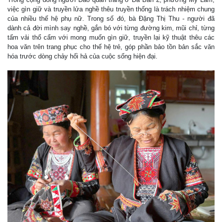
việc gìn giữ và truyền lửa nghề thêu truyền thống là trách nhiệm chung
của nhiều thế hệ phụ nữ. Trong số đó, bà Đặng Thị Thu - người đã
dành cả đời mình say nghề, gắn bó với từng đường kim, mũi chỉ, từng
tấm vải thổ cẩm với mong muốn gìn giữ, truyền lại kỹ thuật thêu các
hoa văn trên trang phục cho thế hệ trẻ, góp phần bảo tồn bản sắc văn
hóa trước dòng chảy hối hả của cuộc sống hiện đại.