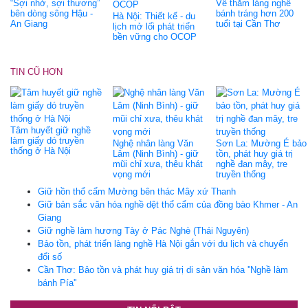
“Sợi nhớ, sợi thương”
Về thăm làng nghề
bên dòng sông Hậu -
bánh tráng hơn 200
Hà Nội: Thiết kế - du
An Giang
tuổi tại Cần Thơ
lịch mở lối phát triển
bền vững cho OCOP
TIN CŨ HƠN
Tâm huyết giữ nghề
làm giấy dó truyền
Nghệ nhân làng Văn
Sơn La: Mường É bảo
thống ở Hà Nội
Lâm (Ninh Bình) - giữ
tồn, phát huy giá trị
mũi chỉ xưa, thêu khát
nghề đan mây, tre
vọng mới
truyền thống
Giữ hồn thổ cẩm Mường bên thác Mây xứ Thanh
Giữ bản sắc văn hóa nghề dệt thổ cẩm của đồng bào Khmer - An
Giang
Giữ nghề làm hương Tày ở Pác Nghè (Thái Nguyên)
Bảo tồn, phát triển làng nghề Hà Nội gắn với du lịch và chuyển
đổi số
Cần Thơ: Bảo tồn và phát huy giá trị di sản văn hóa ''Nghề làm
bánh Pía''