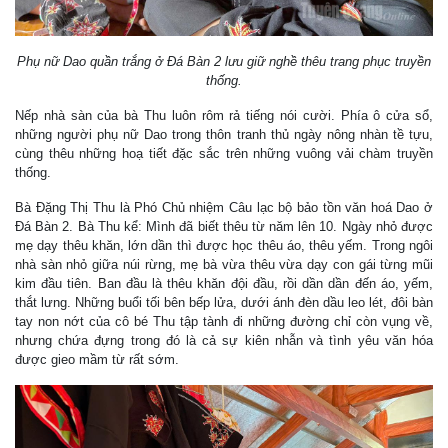
Phụ nữ Dao quần trắng ở Đá Bàn 2 lưu giữ nghề thêu trang phục truyền
thống.
Nếp nhà sàn của bà Thu luôn rôm rả tiếng nói cười. Phía ô cửa sổ,
những người phụ nữ Dao trong thôn tranh thủ ngày nông nhàn tề tựu,
cùng thêu những hoạ tiết đặc sắc trên những vuông vải chàm truyền
thống.
Bà Đặng Thị Thu là Phó Chủ nhiệm Câu lạc bộ bảo tồn văn hoá Dao ở
Đá Bàn 2. Bà Thu kể: Mình đã biết thêu từ năm lên 10. Ngày nhỏ được
mẹ dạy thêu khăn, lớn dần thì được học thêu áo, thêu yếm. Trong ngôi
nhà sàn nhỏ giữa núi rừng, mẹ bà vừa thêu vừa dạy con gái từng mũi
kim đầu tiên. Ban đầu là thêu khăn đội đầu, rồi dần dần đến áo, yếm,
thắt lưng. Những buổi tối bên bếp lửa, dưới ánh đèn dầu leo lét, đôi bàn
tay non nớt của cô bé Thu tập tành đi những đường chỉ còn vụng về,
nhưng chứa đựng trong đó là cả sự kiên nhẫn và tình yêu văn hóa
được gieo mầm từ rất sớm.