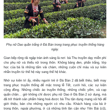
Phụ nữ Dao quần trắng ở Đá Bàn trong trang phục truyền thống hàng
ngày.
Gian bếp rộng rãi ngập tràn ánh sáng là nơi bà Thu truyền dạy miễn phí
cho phụ nữ và thiếu nữ trong thôn. Không bảng đen, phấn trắng, lớp
học của bà là những tấm vải chàm, những cuộn chỉ màu và sự kiên
nhẫn truyền từ thế hệ này sang thế hệ khác.
Nhờ sự kiên trì ấy, nhiều người trẻ ở Đá Bàn 2 đã biết thêu, biết may
trang phục truyền thống để mặc trong lễ Tết, cưới hỏi, các sự kiện
cộng đồng. Những chiếc áo truyền thống, những chiếc yếm, xà cạp
quấn chân… giờ không chỉ được phụ nữ Dao ở Đá Bàn 2 sử dụng, mà
đã trở thành sản phẩm hàng hoá được bà Thu tận dụng mạng xã hội để
giới thiệu, bán cho những người có nhu cầu. Khách hàng của bà ở
trong thôn, ngoài phường, ở cả những tỉnh lân cận như Yên Bái (cũ),