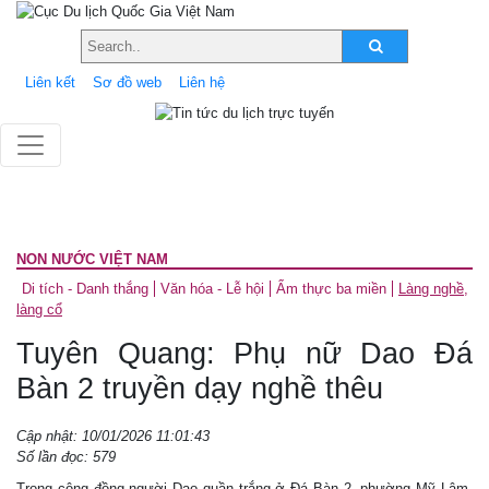
Liên kết
Sơ đồ web
Liên hệ
NON NƯỚC VIỆT NAM
Di tích - Danh thắng
Văn hóa - Lễ hội
Ẩm thực ba miền
Làng nghề,
làng cổ
Tuyên Quang: Phụ nữ Dao Đá
Bàn 2 truyền dạy nghề thêu
Cập nhật: 10/01/2026 11:01:43
Số lần đọc: 579
Trong cộng đồng người Dao quần trắng ở Đá Bàn 2, phường Mỹ Lâm,