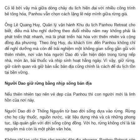
Có lẽ bởi vậy mà giữa dòng chảy du lịch hiện đại với nhiều công trình
bê tông hóa, Panhou vẫn chọn cách lặng lẽ nép mình giữa rừng già.
Ông Lê Quang Huy, Quản lý vận hành Khu du lịch Panhou Retreat cho
biết, điều mà khu nghỉ dưỡng theo đuổi nhiều năm nay không phải là
phát triển thật nhanh, mà là phát triển hài hòa với thiên nhiên và cộng
đồng địa phương. Theo ông Huy, du khách tìm đến Panhou không chỉ
để nghỉ dưỡng mà còn để trải nghiệm một không gian sống gần gũi với
thiên nhiên, nơi văn hóa người Dao đỏ vẫn hiện diện trong từng nếp
nhà, món ăn, bài thuốc và nhịp sinh hoạt hằng ngày. Vì vậy, giữ rừng,
giữ cảnh quan và giữ bản sắc bản địa cũng chính là cách để du lịch tồn
tại bền vững.
Người Dao giữ rừng bằng nhịp sống bản địa
Nếu thiên nhiên tạo nên vẻ đẹp của Panhou thì con người mới là linh
hồn của nơi này.
Người Dao đỏ ở Thông Nguyên từ bao đời sống dựa vào rừng. Rừng
cho họ cây thuốc, nguồn nước, vật liệu dựng nhà và cả những phong
tục, tập quán gắn với đời sống cộng đồng. Với họ, rừng không chỉ là tài
nguyên mà còn là một phần văn hóa.
Không chỉ tạo việc làm cho người dân địa phương, Panhou Retreat còn