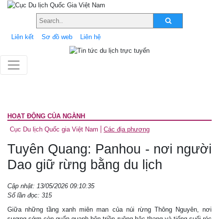
Liên kết
Sơ đồ web
Liên hệ
HOẠT ĐỘNG CỦA NGÀNH
Cục Du lịch Quốc gia Việt Nam
Các địa phương
Tuyên Quang: Panhou - nơi người
Dao giữ rừng bằng du lịch
Cập nhật: 13/05/2026 09:10:35
Số lần đọc: 315
Giữa những tầng xanh miên man của núi rừng Thông Nguyên, nơi
sương sớm còn quẩn quanh bên triền ruộng bậc thang và tiếng suối róc