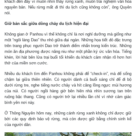
khách đến đây vì muốn nhìn thấy rừng xanh, muốn trải nghiệm văn hóa
nguyên bản. Nếu rừng mất đi thì du lịch cũng không còn”, ông Quyên
nói.
Giữ bản sắc giữa dòng chảy du lịch hiện đại
Không gian ở Panhou vì thế không chỉ là nơi nghỉ dưỡng mà giống như
một “ngôi làng Dao” thu nhỏ giữa đại ngàn. Những họa tiết đỏ đặc trưng
trên trang phục người Dao trở thành điểm nhấn trong kiến trúc. Những
món ăn địa phương được nâng niu như một phần ký ức văn hóa. Tiếng
khèn, lời hát bên lửa trại buổi tối khiến du khách cảm nhận rõ hơn hơi
thở của miền sơn cước.
Nhiều du khách tìm đến Panhou không phải để “check-in”, mà để sống
chậm lại giữa thiên nhiên. Có người dành cả buổi sáng chỉ để đi bộ
dưới rừng tre, nghe tiếng nước chảy và hít căng lồng ngực mùi hương
của núi. Có người ngồi hàng giờ bên hiên nhà nhìn sương tan trên
ruộng bậc thang. Cũng có người trở lại nhiều lần chỉ vì nhớ cảm giác
bình yên nơi này.
Ở Thông Nguyên hôm nay, những cánh rừng xanh không chỉ được giữ
bởi các quy định bảo vệ rừng, mà còn được giữ bằng chính sinh kế
của người dân.