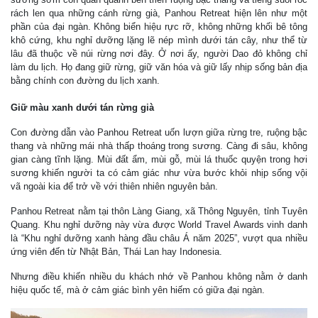
rách len qua những cánh rừng già, Panhou Retreat hiện lên như một
phần của đại ngàn. Không biển hiệu rực rỡ, không những khối bê tông
khô cứng, khu nghỉ dưỡng lặng lẽ nép mình dưới tán cây, như thể từ
lâu đã thuộc về núi rừng nơi đây. Ở nơi ấy, người Dao đỏ không chỉ
làm du lịch. Họ đang giữ rừng, giữ văn hóa và giữ lấy nhịp sống bản địa
bằng chính con đường du lịch xanh.
Giữ màu xanh dưới tán rừng già
Con đường dẫn vào Panhou Retreat uốn lượn giữa rừng tre, ruộng bậc
thang và những mái nhà thấp thoáng trong sương. Càng đi sâu, không
gian càng tĩnh lặng. Mùi đất ẩm, mùi gỗ, mùi lá thuốc quyện trong hơi
sương khiến người ta có cảm giác như vừa bước khỏi nhịp sống vội
vã ngoài kia để trở về với thiên nhiên nguyên bản.
Panhou Retreat nằm tại thôn Làng Giang, xã Thông Nguyên, tỉnh Tuyên
Quang. Khu nghỉ dưỡng này vừa được World Travel Awards vinh danh
là “Khu nghỉ dưỡng xanh hàng đầu châu Á năm 2025”, vượt qua nhiều
ứng viên đến từ Nhật Bản, Thái Lan hay Indonesia.
Nhưng điều khiến nhiều du khách nhớ về Panhou không nằm ở danh
hiệu quốc tế, mà ở cảm giác bình yên hiếm có giữa đại ngàn.