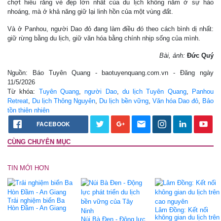
chợt hiểu rằng vẻ đẹp lớn nhất của du lịch không nằm ở sự hào
nhoáng, mà ở khả năng giữ lại linh hồn của một vùng đất.
Và ở Panhou, người Dao đỏ đang làm điều đó theo cách bình dị nhất:
giữ rừng bằng du lịch, giữ văn hóa bằng chính nhịp sống của mình.
Bài, ảnh:
Đức Quý
Nguồn: Báo Tuyên Quang - baotuyenquang.com.vn - Đăng ngày
11/5/2026
Từ khóa:
Tuyên Quang
,
người Dao
,
du lịch Tuyên Quang
,
Panhou
Retreat
,
Du lịch Thông Nguyên
,
Du lịch bền vững
,
Văn hóa Dao đỏ
,
Bảo
tồn thiên nhiên
FACEBOOK
CÙNG CHUYÊN MỤC
TIN MỚI HƠN
Trải nghiệm biển Ba
Hòn Đầm - An Giang
Lâm Đồng: Kết nối
không gian du lịch trên
Núi Bà Đen - Động lực