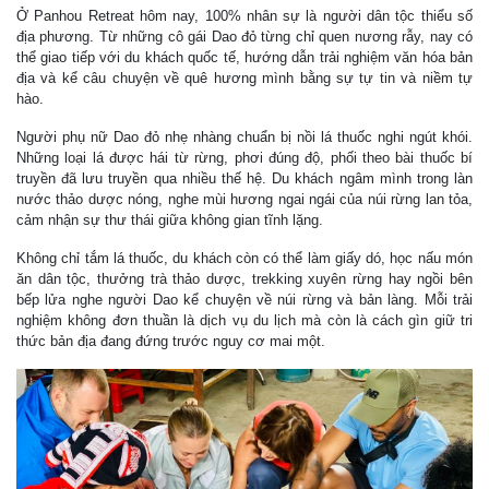
Ở Panhou Retreat hôm nay, 100% nhân sự là người dân tộc thiểu số
địa phương. Từ những cô gái Dao đỏ từng chỉ quen nương rẫy, nay có
thể giao tiếp với du khách quốc tế, hướng dẫn trải nghiệm văn hóa bản
địa và kể câu chuyện về quê hương mình bằng sự tự tin và niềm tự
hào.
Người phụ nữ Dao đỏ nhẹ nhàng chuẩn bị nồi lá thuốc nghi ngút khói.
Những loại lá được hái từ rừng, phơi đúng độ, phối theo bài thuốc bí
truyền đã lưu truyền qua nhiều thế hệ. Du khách ngâm mình trong làn
nước thảo dược nóng, nghe mùi hương ngai ngái của núi rừng lan tỏa,
cảm nhận sự thư thái giữa không gian tĩnh lặng.
Không chỉ tắm lá thuốc, du khách còn có thể làm giấy dó, học nấu món
ăn dân tộc, thưởng trà thảo dược, trekking xuyên rừng hay ngồi bên
bếp lửa nghe người Dao kể chuyện về núi rừng và bản làng. Mỗi trải
nghiệm không đơn thuần là dịch vụ du lịch mà còn là cách gìn giữ tri
thức bản địa đang đứng trước nguy cơ mai một.