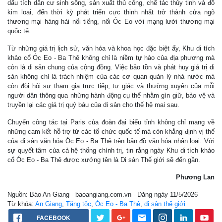
dấu tích dân cư sinh sống, sản xuất thủ công, chế tác thủy tinh và đồ
kim loại, đến thời kỳ phát triển cực thịnh nhất trở thành cửa ngõ
thương mại hàng hải nổi tiếng, nối Óc Eo với mạng lưới thương mại
quốc tế.
Từ những giá trị lịch sử, văn hóa và khoa học đặc biệt ấy, Khu di tích
khảo cổ Óc Eo - Ba Thê không chỉ là niềm tự hào của địa phương mà
còn là di sản chung của cộng đồng. Việc bảo tồn và phát huy giá trị di
sản không chỉ là trách nhiệm của các cơ quan quản lý nhà nước mà
còn đòi hỏi sự tham gia trực tiếp, tự giác và thường xuyên của mỗi
người dân thông qua những hành động cụ thể nhằm gìn giữ, bảo vệ và
truyền lại các giá trị quý báu của di sản cho thế hệ mai sau.
Chuyến công tác tại Paris của đoàn đại biểu tỉnh không chỉ mang về
những cam kết hỗ trợ từ các tổ chức quốc tế mà còn khẳng định vị thế
của di sản văn hóa Óc Eo - Ba Thê trên bản đồ văn hóa nhân loại. Với
sự quyết tâm của cả hệ thống chính trị, tin rằng ngày Khu di tích khảo
cổ Óc Eo - Ba Thê được xướng tên là Di sản Thế giới sẽ đến gần.
Phương Lan
Nguồn: Báo An Giang - baoangiang.com.vn - Đăng ngày 11/5/2026
Từ khóa:
An Giang
,
Tăng tốc
,
Óc Eo - Ba Thê
,
di sản thế giới
FACEBOOK