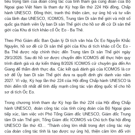
tiêu trọng tâm của đoàn công tác của tỉnh tham gia cùng đoàn của Bộ
Ngoại giao Việt Nam là tham dự Kỳ họp lần thứ 224 Hội đồng, Chấp
hành UNESCO. Đồng thời, tranh thủ thiện cảm, sự ủng hộ và tư vấn
của lãnh đạo UNESCO, ICOMOS, Trung tâm Di sản thế giới và một số
quốc gia thành viên Ủy ban Di sản Thế giới cho hồ sơ đề cử Di sản thế
giới của Khu di tích khảo cổ Óc Eo - Ba Thê.
Theo Phó Giám đốc Ban Quản lý Di tích văn hóa Óc Eo Nguyễn Khắc
Nguyên, hồ sơ đề cử Di sản thế giới của Khu di tích khảo cổ Óc Eo -
Ba Thê được nộp chính thức đến Trung tâm Di sản Thế giới ngày
29/1/2026. Sau đó hồ sơ được chuyển đến ICOMOS để thực hiện quy
trình đánh giá và dự kiến tháng 8/2026 ICOMOS cử chuyên gia đến An
Giang để thẩm định thực địa. Các kết quả đánh giá của ICOMOS là cơ
sở để Ủy ban Di sản Thế giới đưa ra quyết định ghi danh vào năm
2027. Vì vậy, Kỳ họp lần thứ 224 của Hội đồng Chấp hành UNESCO là
thời điểm tốt nhất để tỉnh đẩy mạnh công tác vận động quốc tế cho hồ
sơ di tích Óc Eo.
Trong chương trình tham dự Kỳ họp lần thứ 224 của Hội đồng Chấp
hành UNESCO, đoàn công tác của tỉnh cùng đoàn của Bộ Ngoại giao
tiếp xúc, làm việc với Phó Tổng Giám đốc UNESCO, Giám đốc Trung
tâm Di sản Thế giới, Tổng Giám đốc ICOMOS và Chủ tịch Đại hội đồng
UNESCO lần thứ 43… “Thành công lớn nhất trong đợt công tác này
của đoàn công tác tỉnh là tạo được sự ủng hộ, thiện cảm lớn đối với