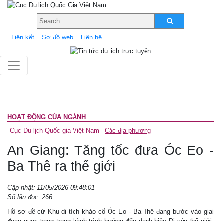
Liên kết
Sơ đồ web
Liên hệ
HOẠT ĐỘNG CỦA NGÀNH
Cục Du lịch Quốc gia Việt Nam
Các địa phương
An Giang: Tăng tốc đưa Óc Eo -
Ba Thê ra thế giới
Cập nhật: 11/05/2026 09:48:01
Số lần đọc: 266
Hồ sơ đề cử Khu di tích khảo cổ Óc Eo - Ba Thê đang bước vào giai
đoạn quan trọng trong hành trình hướng đến danh hiệu Di sản thế giới.