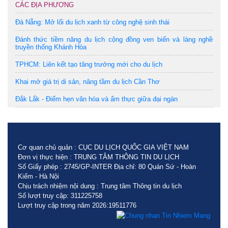
CÁC ĐỊA PHƯƠNG
Đà Nẵng: Mở lối du lịch xanh từ công nghệ sinh thái
Đánh thức tiềm năng du lịch cộng đồng ven biển và làng nghề
truyền thống Khánh Hòa
TPHCM: Liên kết tạo tăng trưởng mới cho du lịch
Khai mở giá trị di sản, nâng tầm du lịch Cần Thơ
Đắk Lắk - Điểm hẹn văn hóa và ẩm thực giữa đại ngàn
Cơ quan chủ quản : CỤC DU LỊCH QUỐC GIA VIỆT NAM
Đơn vị thực hiện : TRUNG TÂM THÔNG TIN DU LỊCH
Số Giấy phép : 2745/GP-INTER Địa chỉ: 80 Quán Sứ - Hoàn
Kiếm - Hà Nội
Chịu trách nhiệm nội dung : Trung tâm Thông tin du lịch
Số lượt truy cập: 311225758
Lượt truy cập trong năm 2026:19511776