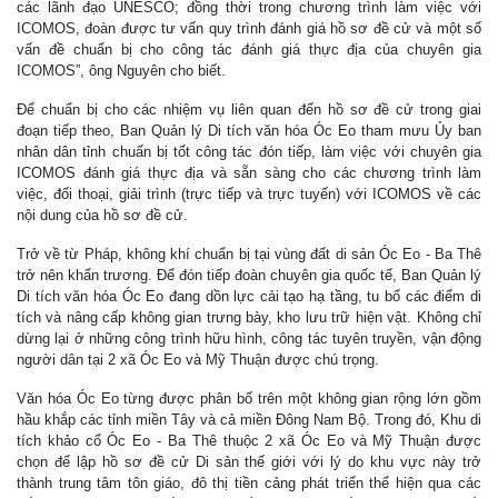
các lãnh đạo UNESCO; đồng thời trong chương trình làm việc với
ICOMOS, đoàn được tư vấn quy trình đánh giá hồ sơ đề cử và một số
vấn đề chuẩn bị cho công tác đánh giá thực địa của chuyên gia
ICOMOS”, ông Nguyên cho biết.
Để chuẩn bị cho các nhiệm vụ liên quan đến hồ sơ đề cử trong giai
đoạn tiếp theo, Ban Quản lý Di tích văn hóa Óc Eo tham mưu Ủy ban
nhân dân tỉnh chuẩn bị tốt công tác đón tiếp, làm việc với chuyên gia
ICOMOS đánh giá thực địa và sẵn sàng cho các chương trình làm
việc, đối thoại, giải trình (trực tiếp và trực tuyến) với ICOMOS về các
nội dung của hồ sơ đề cử.
Trở về từ Pháp, không khí chuẩn bị tại vùng đất di sản Óc Eo - Ba Thê
trở nên khẩn trương. Để đón tiếp đoàn chuyên gia quốc tế, Ban Quản lý
Di tích văn hóa Óc Eo đang dồn lực cải tạo hạ tầng, tu bổ các điểm di
tích và nâng cấp không gian trưng bày, kho lưu trữ hiện vật. Không chỉ
dừng lại ở những công trình hữu hình, công tác tuyên truyền, vận động
người dân tại 2 xã Óc Eo và Mỹ Thuận được chú trọng.
Văn hóa Óc Eo từng được phân bố trên một không gian rộng lớn gồm
hầu khắp các tỉnh miền Tây và cả miền Đông Nam Bộ. Trong đó, Khu di
tích khảo cổ Óc Eo - Ba Thê thuộc 2 xã Óc Eo và Mỹ Thuận được
chọn để lập hồ sơ đề cử Di sản thế giới với lý do khu vực này trở
thành trung tâm tôn giáo, đô thị tiền cảng phát triển thể hiện qua các