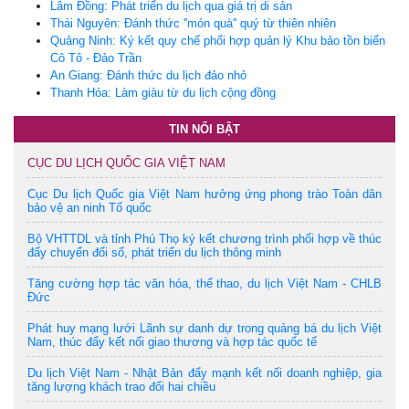
Lâm Đồng: Phát triển du lịch qua giá trị di sản
Thái Nguyên: Đánh thức ''món quà'' quý từ thiên nhiên
Quảng Ninh: Ký kết quy chế phối hợp quản lý Khu bảo tồn biển
Cô Tô - Đảo Trần
An Giang: Đánh thức du lịch đảo nhỏ
Thanh Hóa: Làm giàu từ du lịch cộng đồng
TIN NỔI BẬT
CỤC DU LỊCH QUỐC GIA VIỆT NAM
Cục Du lịch Quốc gia Việt Nam hưởng ứng phong trào Toàn dân
bảo vệ an ninh Tổ quốc
Bộ VHTTDL và tỉnh Phú Thọ ký kết chương trình phối hợp về thúc
đẩy chuyển đổi số, phát triển du lịch thông minh
Tăng cường hợp tác văn hóa, thể thao, du lịch Việt Nam - CHLB
Đức
Phát huy mạng lưới Lãnh sự danh dự trong quảng bá du lịch Việt
Nam, thúc đẩy kết nối giao thương và hợp tác quốc tế
Du lịch Việt Nam - Nhật Bản đẩy mạnh kết nối doanh nghiệp, gia
tăng lượng khách trao đổi hai chiều