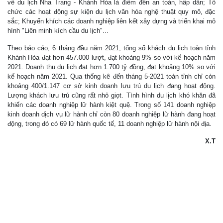
về du lịch Nha Trang - Khánh Hòa là điểm đến an toàn, hấp dẫn; Tổ
chức các hoạt động sự kiện du lịch văn hóa nghệ thuật quy mô, đặc
sắc; Khuyến khích các doanh nghiệp liên kết xây dựng và triển khai mô
hình "Liên minh kích cầu du lịch"...
Theo báo cáo, 6 tháng đầu năm 2021, tổng số khách du lịch toàn tỉnh
Khánh Hòa đạt hơn 457.000 lượt, đạt khoảng 9% so với kế hoạch năm
2021. Doanh thu du lịch đạt hơn 1.700 tỷ đồng, đạt khoảng 10% so với
kế hoạch năm 2021. Qua thống kê đến tháng 5-2021 toàn tỉnh chỉ còn
khoảng 400/1.147 cơ sở kinh doanh lưu trú du lịch đang hoạt động.
Lượng khách lưu trú cũng rất nhỏ giọt. Tình hình du lịch khó khăn đã
khiến các doanh nghiệp lữ hành kiệt quệ. Trong số 141 doanh nghiệp
kinh doanh dịch vụ lữ hành chỉ còn 80 doanh nghiệp lữ hành đang hoạt
động, trong đó có 69 lữ hành quốc tế, 11 doanh nghiệp lữ hành nội địa.
X.T