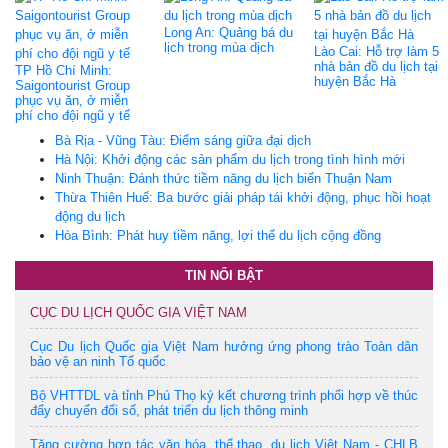
Long An: Quảng bá du
lịch trong mùa dịch
Lào Cai: Hỗ trợ làm 5
nhà bản đồ du lịch tại
TP Hồ Chí Minh:
huyện Bắc Hà
Saigontourist Group
phục vụ ăn, ở miễn
phí cho đội ngũ y tế
Bà Rịa - Vũng Tàu: Điểm sáng giữa đại dịch
Hà Nội: Khởi động các sản phẩm du lịch trong tình hình mới
Ninh Thuận: Đánh thức tiềm năng du lịch biển Thuận Nam
Thừa Thiên Huế: Ba bước giải pháp tái khởi động, phục hồi hoạt
động du lịch
Hòa Bình: Phát huy tiềm năng, lợi thế du lịch cộng đồng
TIN NỔI BẬT
CỤC DU LỊCH QUỐC GIA VIỆT NAM
Cục Du lịch Quốc gia Việt Nam hưởng ứng phong trào Toàn dân
bảo vệ an ninh Tổ quốc
Bộ VHTTDL và tỉnh Phú Thọ ký kết chương trình phối hợp về thúc
đẩy chuyển đổi số, phát triển du lịch thông minh
Tăng cường hợp tác văn hóa, thể thao, du lịch Việt Nam - CHLB