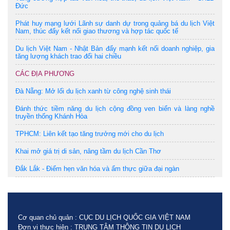
Đức
Phát huy mạng lưới Lãnh sự danh dự trong quảng bá du lịch Việt
Nam, thúc đẩy kết nối giao thương và hợp tác quốc tế
Du lịch Việt Nam - Nhật Bản đẩy mạnh kết nối doanh nghiệp, gia
tăng lượng khách trao đổi hai chiều
CÁC ĐỊA PHƯƠNG
Đà Nẵng: Mở lối du lịch xanh từ công nghệ sinh thái
Đánh thức tiềm năng du lịch cộng đồng ven biển và làng nghề
truyền thống Khánh Hòa
TPHCM: Liên kết tạo tăng trưởng mới cho du lịch
Khai mở giá trị di sản, nâng tầm du lịch Cần Thơ
Đắk Lắk - Điểm hẹn văn hóa và ẩm thực giữa đại ngàn
Cơ quan chủ quản : CỤC DU LỊCH QUỐC GIA VIỆT NAM
Đơn vị thực hiện : TRUNG TÂM THÔNG TIN DU LỊCH