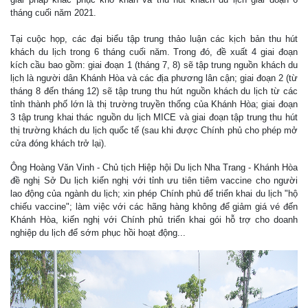
tháng cuối năm 2021.
Tại cuộc họp, các đại biểu tập trung thảo luận các kịch bản thu hút
khách du lịch trong 6 tháng cuối năm. Trong đó, đề xuất 4 giai đoạn
kích cầu bao gồm: giai đoạn 1 (tháng 7, 8) sẽ tập trung nguồn khách du
lịch là người dân Khánh Hòa và các địa phương lân cận; giai đoạn 2 (từ
tháng 8 đến tháng 12) sẽ tập trung thu hút nguồn khách du lịch từ các
tỉnh thành phố lớn là thị trường truyền thống của Khánh Hòa; giai đoạn
3 tập trung khai thác nguồn du lịch MICE và giai đoạn tập trung thu hút
thị trường khách du lịch quốc tế (sau khi được Chính phủ cho phép mở
cửa đóng khách trở lại).
Ông Hoàng Văn Vinh - Chủ tịch Hiệp hội Du lịch Nha Trang - Khánh Hòa
đề nghị Sở Du lịch kiến nghị với tỉnh ưu tiên tiêm vaccine cho người
lao động của ngành du lịch; xin phép Chính phủ để triển khai du lịch "hộ
chiếu vaccine"; làm việc với các hãng hàng không để giảm giá vé đến
Khánh Hòa, kiến nghị với Chính phủ triển khai gói hỗ trợ cho doanh
nghiệp du lịch để sớm phục hồi hoạt động...