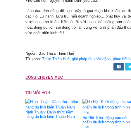
Phó Chủ tịch Nguyễn Thanh Bình yêu cầu.
Lãnh đạo tỉnh cũng đề nghị, đây là giai đoạn khó khăn, do đó
các Hội Lữ hành, Lưu trú, mỗi doanh nghiệp… phát huy vai trò
vượt qua khó khăn. Kết nối tốt với nhau, có những sản phẩ
hoạt động du lịch sôi động trở lại; cùng với tỉnh phấn đấu th
vừa phát triển kinh tế./.
Nguồn: Báo Thừa Thiên Huế
Từ khóa:
Thừa Thiên Huế
,
giải pháp tái khởi động
,
phục hồi h
CÙNG CHUYÊN MỤC
TIN MỚI HƠN
Ninh Thuận: Đánh thức tiềm
năng du lịch biển Thuận Nam
Hà Nội: Khởi động các sản
phẩm du lịch trong tình hình
mới