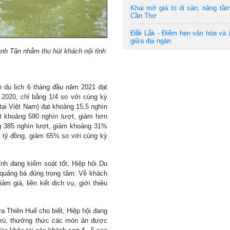
Khai mở giá trị di sản, nâng tầm
Cần Thơ
Đắk Lắk - Điểm hẹn văn hóa và
giữa đại ngàn
nh Tân nhằm thu hút khách nội tỉnh
h du lịch 6 tháng đầu năm 2021 đạt
2020, chỉ bằng 1/4 so với cùng kỳ
tại Việt Nam) đạt khoảng 15,5 nghìn
t khoảng 590 nghìn lượt, giảm hơn
g 385 nghìn lượt, giảm khoảng 31%
5 tỷ đồng, giảm 65% so với cùng kỳ
tỉnh đang kiểm soát tốt, Hiệp hội Du
 quảng bá đúng trọng tâm. Về khách
ảm giá, liên kết dịch vụ, giới thiệu
a Thiên Huế cho biết, Hiệp hội đang
trú, thưởng thức các món ăn được