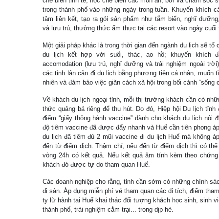
chế biến tinh tế, học chế biến các món ăn, bơi và chăm sóc s
trong thành phố vào những ngày trong tuần. Khuyến khích c
tâm liên kết, tạo ra gói sản phẩm như tắm biển, nghĩ dưỡn
và lưu trú, thưởng thức ẩm thực tại các resort vào ngày cuối 
Một giải pháp khác là trong thời gian đến ngành du lịch sẽ t
du lịch kết hợp với suối, thác, ao hồ; khuyến khích đ
accomodation (lưu trú, nghỉ dưỡng và trải nghiệm ngoài trời)
các tỉnh lân cận đi du lịch bằng phương tiện cá nhân, muốn t
nhiên và đảm bảo việc giãn cách xã hội trong bối cảnh “sống c
Về khách du lịch ngoại tỉnh, mỗi thị trường khách cần có n
thức quảng bá riêng để thu hút. Do đó, Hiệp hội Du lịch tỉnh
điểm “giấy thông hành vaccine” dành cho khách du lịch nội đ
độ tiêm vaccine đã được đẩy nhanh và Huế cần tiên phong á
du lịch đã tiêm đủ 2 mũi vaccine đi du lịch Huế mà không á
đến từ điểm dịch. Thậm chí, nếu đến từ điểm dịch thì có thể
vòng 24h có kết quả. Nếu kết quả âm tính kèm theo chứng 
khách đó được tự do tham quan Huế.
Các doanh nghiệp cho rằng, tỉnh cần sớm có những chính sá
di sản. Áp dụng miễn phí vé tham quan các di tích, điểm tha
ty lữ hành tại Huế khai thác đối tượng khách học sinh, sinh 
thành phố, trải nghiệm cắm trại... trong dịp hè.