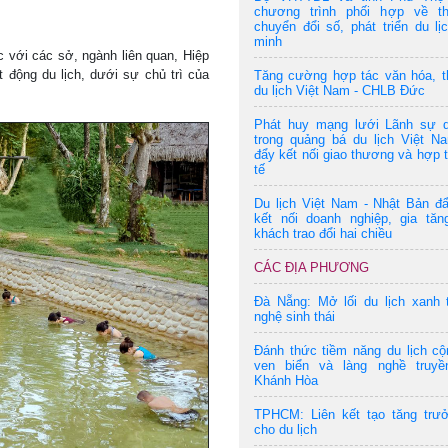
chương trình phối hợp về t
chuyển đổi số, phát triển du lị
minh
 với các sở, ngành liên quan, Hiệp
ạt động du lịch, dưới sự chủ trì của
Tăng cường hợp tác văn hóa, t
du lịch Việt Nam - CHLB Đức
Phát huy mạng lưới Lãnh sự 
trong quảng bá du lịch Việt N
đẩy kết nối giao thương và hợp 
tế
Du lịch Việt Nam - Nhật Bản đ
kết nối doanh nghiệp, gia tăn
khách trao đổi hai chiều
CÁC ĐỊA PHƯƠNG
Đà Nẵng: Mở lối du lịch xanh 
nghệ sinh thái
Đánh thức tiềm năng du lịch c
ven biển và làng nghề truyề
Khánh Hòa
TPHCM: Liên kết tạo tăng trư
cho du lịch