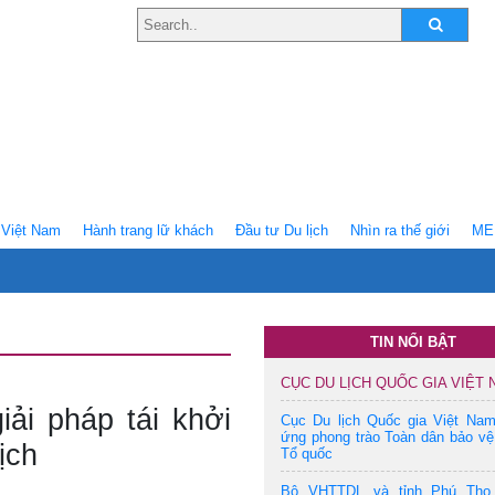
Việt Nam
Hành trang lữ khách
Ðầu tư Du lịch
Nhìn ra thế giới
ME
TIN NỔI BẬT
CỤC DU LỊCH QUỐC GIA VIỆT
ải pháp tái khởi
Cục Du lịch Quốc gia Việt Na
ứng phong trào Toàn dân bảo vệ
ịch
Tổ quốc
Bộ VHTTDL và tỉnh Phú Thọ