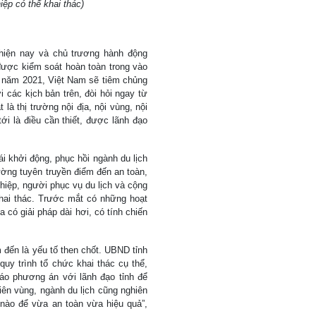
ệp có thể khai thác)
 hiện nay và chủ trương hành động
 được kiểm soát hoàn toàn trong vào
ối năm 2021, Việt Nam sẽ tiêm chủng
các kịch bản trên, đòi hỏi ngay từ
là thị trường nội địa, nội vùng, nội
tới là điều cần thiết, được lãnh đạo
 khởi động, phục hồi ngành du lịch
ường tuyên truyền điểm đến an toàn,
hiệp, người phục vụ du lịch và cộng
hai thác. Trước mắt có những hoạt
 có giải pháp dài hơi, có tính chiến
 đến là yếu tố then chốt. UBND tỉnh
uy trình tổ chức khai thác cụ thể,
áo phương án với lãnh đạo tỉnh để
liên vùng, ngành du lịch cũng nghiên
 nào để vừa an toàn vừa hiệu quả”,