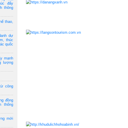
húc đẩy
ch thông
hể thao,
danh dự
am, thúc
tác quốc
ẩy mạnh
g lượng
từ công
ộng đồng
n thống
ởng mới