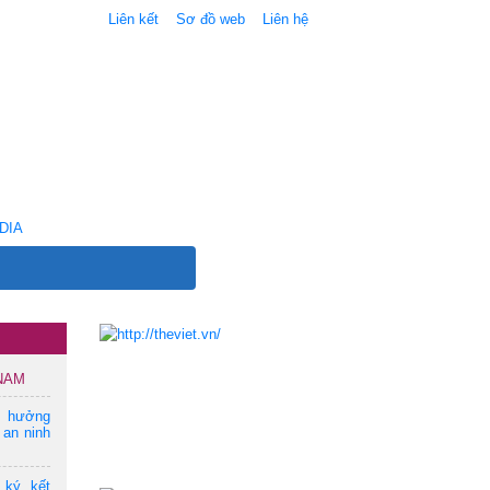
Liên kết
Sơ đồ web
Liên hệ
DIA
 NAM
m hưởng
 an ninh
 ký kết