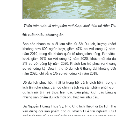
Thiền trên nước là sản phẩm mới được khai thác tai Alba Tha
Đề xuất nhiều phương án
Báo cáo nhanh tại buổi làm việc từ Sở Du lịch, lượng khác
khoảng hơn 600 nghìn lượt, giảm 47% so với cùng kỳ năm 
năm 2019; trong đó, khách quốc tế (đang sinh sống, làm việc 
lượt, giảm 97% so với cùng kỳ năm 2020; khách nội địa đạ
2% so với cùng kỳ năm 2020. Khách lưu trú phục vụ khoản
so với cùng kỳ. Doanh thu từ du lịch 6 tháng đạt khoảng 88
năm 2020, chỉ bằng 1/5 so với cùng kỳ năm 2019.
Để du lịch phục hồi, nhất là trong bối cảnh dịch bệnh trong 
lịch tỉnh cho rằng, cần có chính sách và sản phẩm phù hợp,
du lịch nội tỉnh sẽ thực hiện các biện pháp kích cầu bằng gi
những sản phẩm du lịch mới phù hợp với nhu cầu.
Bà Nguyễn Hoàng Thụy Vy, Phó Chủ tịch Hiệp hội Du lịch Thừ
xây dựng gói sản phẩm cho du khách Huế trải nghiệm lưu 