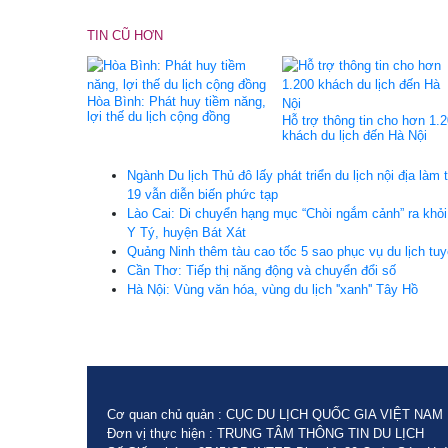
TIN CŨ HƠN
Hòa Bình: Phát huy tiềm năng,
lợi thế du lịch cộng đồng
Hỗ trợ thông tin cho hơn 1.
khách du lịch đến Hà Nội
Ngành Du lịch Thủ đô lấy phát triển du lịch nội địa làm 
19 vẫn diễn biến phức tạp
Lào Cai: Di chuyển hạng mục “Chòi ngắm cảnh” ra khỏ
Y Tý, huyện Bát Xát
Quảng Ninh thêm tàu cao tốc 5 sao phục vụ du lịch tu
Cần Thơ: Tiếp thị năng động và chuyển đổi số
Hà Nội: Vùng văn hóa, vùng du lịch ''xanh'' Tây Hồ
Cơ quan chủ quản : CỤC DU LỊCH QUỐC GIA VIỆT NAM
Đơn vị thực hiện : TRUNG TÂM THÔNG TIN DU LỊCH