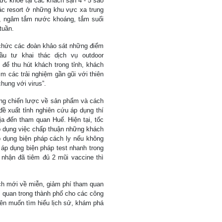
ức khỏe tại các khách sạn 4 - 5 sao
ác resort ở những khu vực xa trung
g, ngâm tắm nước khoáng, tắm suối
tuần.
ổ chức các đoàn khảo sát những điểm
ầu tư khai thác dịch vụ outdoor
 để thu hút khách trong tỉnh, khách
ìm các trải nghiệm gần gũi với thiên
hung với virus”.
hững chiến lược về sản phẩm và cách
 đề xuất tỉnh nghiên cứu áp dụng thí
ịa đến tham quan Huế. Hiện tại, tốc
p dụng việc chấp thuận những khách
p dụng biện pháp cách ly nếu không
 áp dụng biện pháp test nhanh trong
nhận đã tiêm đủ 2 mũi vaccine thì
ch mới về miễn, giảm phí tham quan
m quan trong thành phố cho các công
viên muốn tìm hiểu lịch sử, khám phá