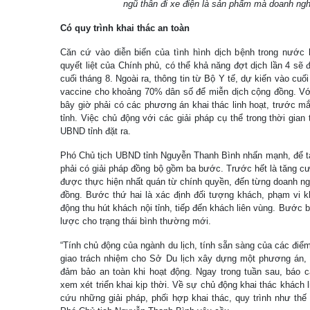
ngũ thân đi xe điện là sản phẩm mà doanh nghi
Có quy trình khai thác an toàn
Căn cứ vào diễn biến của tình hình dịch bệnh trong nước
quyết liệt của Chính phủ, có thể khả năng đợt dịch lần 4 sẽ
cuối tháng 8. Ngoài ra, thông tin từ Bộ Y tế, dự kiến vào cu
vaccine cho khoảng 70% dân số để miễn dịch cộng đồng. Với 
bây giờ phải có các phương án khai thác linh hoạt, trước mắt 
tỉnh. Việc chủ động với các giải pháp cụ thể trong thời gian 
UBND tỉnh đặt ra.
Phó Chủ tịch UBND tỉnh Nguyễn Thanh Bình nhấn mạnh, để tái
phải có giải pháp đồng bộ gồm ba bước. Trước hết là tăng c
được thực hiện nhất quán từ chính quyền, đến từng doanh ng
đồng. Bước thứ hai là xác định đối tượng khách, phạm vi k
động thu hút khách nội tỉnh, tiếp đến khách liên vùng. Bước ba
lược cho trạng thái bình thường mới.
“Tính chủ động của ngành du lịch, tính sẵn sàng của các điểm
giao trách nhiệm cho Sở Du lịch xây dựng một phương án, q
đảm bảo an toàn khi hoạt động. Ngay trong tuần sau, báo c
xem xét triển khai kịp thời. Về sự chủ động khai thác khách 
cứu những giải pháp, phối hợp khai thác, quy trình như thế