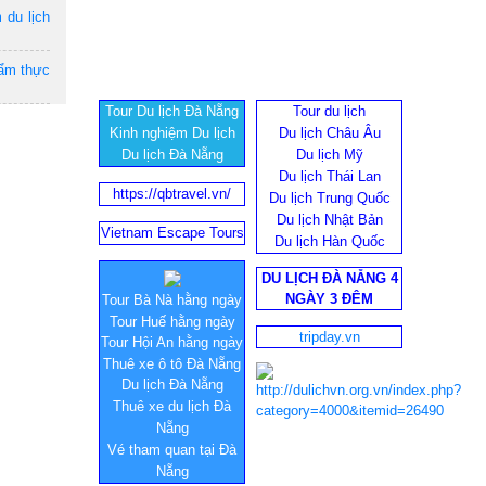
 du lịch
 ẩm thực
Tour Du lịch Đà Nẵng
Tour du lịch
Kinh nghiệm Du lịch
Du lịch Châu Âu
Du lịch Đà Nẵng
Du lịch Mỹ
Du lịch Thái Lan
https://qbtravel.vn/
Du lịch Trung Quốc
Du lịch Nhật Bản
Vietnam Escape Tours
Du lịch Hàn Quốc
DU LỊCH ĐÀ NẴNG 4
NGÀY 3 ĐÊM
Tour Bà Nà hằng ngày
Tour Huế hằng ngày
tripday.vn
Tour Hội An hằng ngày
Thuê xe ô tô Đà Nẵng
Du lịch Đà Nẵng
Thuê xe du lịch Đà
Nẵng
Vé tham quan tại Đà
Nẵng