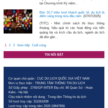
tại Chương trình Kỷ niệm…
Đón 10,7 triệu lượt khách quốc tế, du lịch là
điểm sáng trong nửa đầu năm
(07/07/2025)
(TITC) - Nhờ chính sách thị thực thông
thoáng, hiệu quả từ các hoạt động xúc tiến
quảng bá và kích cầu du lịch, ngành du lịch
đã đón gần…
1
2
3
Xem tiếp
Cuối cùng
TIN NỔI BẬT
Cơ quan chủ quản : CỤC DU LỊCH QUỐC GIA VIỆT NAM
Đơn vị thực hiện : TRUNG TÂM THÔNG TIN DU LỊCH
Số Giấy phép : 2745/GP-INTER Địa chỉ: 80 Quán Sứ - Hoàn
Kiếm - Hà Nội
Chịu trách nhiệm nội dung : Trung tâm Thông tin du lịch
Số lượt truy cập: 311561838
Lượt truy cập trong năm 2026:19847856