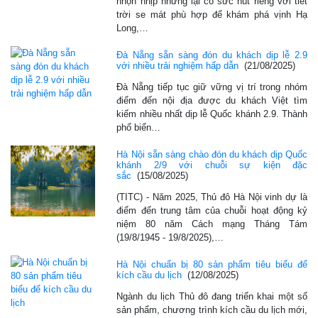
nhộn nhịp nhưng lại có sức hút riêng với tiết
trời se mát phù hợp để khám phá vịnh Hạ
Long,…
Đà Nẵng sẵn sàng đón du khách dịp lễ 2.9
với nhiều trải nghiệm hấp dẫn
(21/08/2025)
Đà Nẵng tiếp tục giữ vững vị trí trong nhóm
điểm đến nội địa được du khách Việt tìm
kiếm nhiều nhất dịp lễ Quốc khánh 2.9. Thành
phố biển…
Hà Nội sẵn sàng chào đón du khách dịp Quốc
khánh 2/9 với chuỗi sự kiện đặc
sắc
(15/08/2025)
(TITC) - Năm 2025, Thủ đô Hà Nội vinh dự là
điểm đến trung tâm của chuỗi hoạt động kỷ
niệm 80 năm Cách mạng Tháng Tám
(19/8/1945 - 19/8/2025),…
Hà Nội chuẩn bị 80 sản phẩm tiêu biểu để
kích cầu du lịch
(12/08/2025)
Ngành du lịch Thủ đô đang triển khai một số
sản phẩm, chương trình kích cầu du lịch mới,