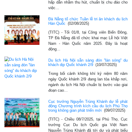
hấp dẫn nhằm thu hút, chuẩn bị chu đáo cho
việc…
Đà Nẵng tổ chức Tuần lễ tri ân khách du lịch
Hàn Quốc
(02/08/2025)
(TITC) - Tối 01/8, tại Công viên Biển Đông,
TP Đà Nẵng đã tổ chức khai mạc Lễ hội Việt
Nam - Hàn Quốc năm 2025. Đây là hoạt
động…
Du lịch Hà Nội sẵn sàng đón ''làn sóng'' du
khách dịp Quốc khánh 2/9
(10/07/2025)
Trong bối cảnh không khí kỷ niệm 80 năm
ngày Quốc khánh 2/9 đang lan tỏa khắp nơi,
ngành du lịch Hà Nội chuẩn bị bước vào giai
đoạn cao…
Cục trưởng Nguyễn Trùng Khánh dự lễ phát
động Chương trình kích cầu du lịch Phú Thọ
trong không gian phát triển mới
(09/07/2025)
(TITC) - Chiều 08/7/2025, tại Phú Thọ, Cục
trưởng Cục Du lịch Quốc gia Việt Nam
Nguyễn Trùng Khánh đã tới dự và phát biểu