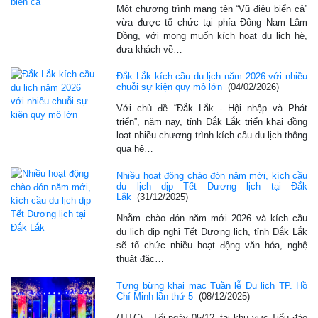
Một chương trình mang tên “Vũ điệu biển cả”
vừa được tổ chức tại phía Đông Nam Lâm
Đồng, với mong muốn kích hoạt du lịch hè,
đưa khách về…
Đắk Lắk kích cầu du lịch năm 2026 với nhiều
chuỗi sự kiện quy mô lớn
(04/02/2026)
Với chủ đề “Đắk Lắk - Hội nhập và Phát
triển”, năm nay, tỉnh Đắk Lắk triển khai đồng
loạt nhiều chương trình kích cầu du lịch thông
qua hệ…
Nhiều hoạt động chào đón năm mới, kích cầu
du lịch dịp Tết Dương lịch tại Đắk
Lắk
(31/12/2025)
Nhằm chào đón năm mới 2026 và kích cầu
du lịch dịp nghỉ Tết Dương lịch, tỉnh Đắk Lắk
sẽ tổ chức nhiều hoạt động văn hóa, nghệ
thuật đặc…
Tưng bừng khai mạc Tuần lễ Du lịch TP. Hồ
Chí Minh lần thứ 5
(08/12/2025)
(TITC) - Tối ngày 05/12, tại khu vực Tiểu đảo