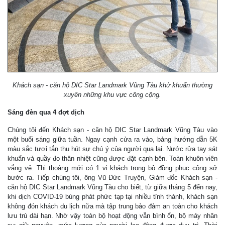
Khách sạn - căn hộ DIC Star Landmark Vũng Tàu khử khuẩn thường
xuyên những khu vực công cộng.
Sáng đèn qua 4 đợt dịch
Chúng tôi đến Khách sạn - căn hộ DIC Star Landmark Vũng Tàu vào
một buổi sáng giữa tuần. Ngay cạnh cửa ra vào, bảng hướng dẫn 5K
màu sắc tươi tắn thu hút sự chú ý của người qua lại. Nước rửa tay sát
khuẩn và quầy đo thân nhiệt cũng được đặt cạnh bên. Toàn khuôn viên
vắng vẻ. Thi thoảng mới có 1 vị khách trong bộ đồng phục công sở
bước ra. Tiếp chúng tôi, ông Vũ Đức Truyện, Giám đốc Khách sạn -
căn hộ DIC Star Landmark Vũng Tàu cho biết, từ giữa tháng 5 đến nay,
khi dịch COVID-19 bùng phát phức tạp tại nhiều tỉnh thành, khách sạn
không đón khách du lịch nữa mà tập trung bảo đảm an toàn cho khách
lưu trú dài hạn. Nhờ vậy toàn bộ hoạt động vẫn bình ổn, bộ máy nhân