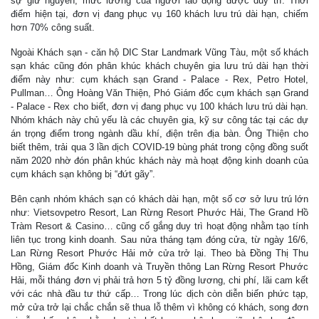
sự giữ nguyên, mức lương của người lao động được duy trì. Thời
điểm hiện tại, đơn vị đang phục vụ 160 khách lưu trú dài hạn, chiếm
hơn 70% công suất.
Ngoài Khách sạn - căn hộ DIC Star Landmark Vũng Tàu, một số khách
sạn khác cũng đón phân khúc khách chuyên gia lưu trú dài hạn thời
điểm này như: cụm khách sạn Grand - Palace - Rex, Petro Hotel,
Pullman… Ông Hoàng Văn Thiện, Phó Giám đốc cụm khách sạn Grand
- Palace - Rex cho biết, đơn vị đang phục vụ 100 khách lưu trú dài hạn.
Nhóm khách này chủ yếu là các chuyên gia, kỹ sư công tác tại các dự
án trọng điểm trong ngành dầu khí, điện trên địa bàn. Ông Thiện cho
biết thêm, trải qua 3 lần dịch COVID-19 bùng phát trong cộng đồng suốt
năm 2020 nhờ đón phân khúc khách này mà hoạt động kinh doanh của
cụm khách sạn không bị “đứt gãy”.
Bên cạnh nhóm khách sạn có khách dài hạn, một số cơ sở lưu trú lớn
như: Vietsovpetro Resort, Lan Rừng Resort Phước Hải, The Grand Hồ
Tràm Resort & Casino… cũng cố gắng duy trì hoạt động nhằm tạo tính
liên tục trong kinh doanh. Sau nửa tháng tạm đóng cửa, từ ngày 16/6,
Lan Rừng Resort Phước Hải mở cửa trở lại. Theo bà Đồng Thị Thu
Hồng, Giám đốc Kinh doanh và Truyền thông Lan Rừng Resort Phước
Hải, mỗi tháng đơn vị phải trả hơn 5 tỷ đồng lương, chi phí, lãi cam kết
với các nhà đầu tư thứ cấp… Trong lúc dịch còn diễn biến phức tạp,
mở cửa trở lại chắc chắn sẽ thua lỗ thêm vì không có khách, song đơn