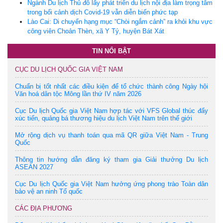
Ngành Du lịch Thủ đô lấy phát triển du lịch nội địa làm trọng tâm
trong bối cảnh dịch Covid-19 vẫn diễn biến phức tạp
Lào Cai: Di chuyển hạng mục “Chòi ngắm cảnh” ra khỏi khu vực
công viên Choản Thèn, xã Y Tý, huyện Bát Xát
TIN NỔI BẬT
CỤC DU LỊCH QUỐC GIA VIỆT NAM
Chuẩn bị tốt nhất các điều kiện để tổ chức thành công Ngày hội
Văn hoá dân tộc Mông lần thứ IV năm 2026
Cục Du lịch Quốc gia Việt Nam hợp tác với VFS Global thúc đẩy
xúc tiến, quảng bá thương hiệu du lịch Việt Nam trên thế giới
Mở rộng dịch vụ thanh toán qua mã QR giữa Việt Nam - Trung
Quốc
Thông tin hướng dẫn đăng ký tham gia Giải thưởng Du lịch
ASEAN 2027
Cục Du lịch Quốc gia Việt Nam hưởng ứng phong trào Toàn dân
bảo vệ an ninh Tổ quốc
CÁC ĐỊA PHƯƠNG