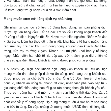
vị vẫn chấp nhận nhằm duy trì chất lượng nhân lực, giữ chân lao động,
duy tu cơ sở vật chất và giữ mối liên hệ thường xuyên với khách hàng
để khởi động trở lại ngay khi dịch được kiểm soát.
Mong muốn sớm nới lỏng dịch vụ nhà hàng
Ghi nhận tại các cơ sở lưu trú đang hoạt động, an toàn phòng dịch
được đặt lên hàng đầu. Tất cả các cơ sở đều không nhận khách đến
từ vùng có dịch. Nguyên tắc 5K được thực hiện nghiêm. Nhân viên đeo
khẩu trang, kiểm tra theo dõi thân nhiệt, khai báo y tế hàng ngày. Tăng
tần suất tẩy rửa các khu vực công cộng, khuyến cáo khách đeo khẩu
trang, rửa tay thường xuyên. Khách lưu trú phải khai báo y tế hàng
ngày. Nhân viên hạn chế tối đa tiếp xúc với khách, giao dịch, liên hệ
chủ yếu qua điện thoại, khách ăn uống được phục vụ tại phòng.
Tuy nhiên, đại diện các khách sạn đang đón khách lưu trú dài hạn
mong muốn tỉnh cho phép dịch vụ ăn uống, nhà hàng trong khách sạn
được phục vụ tại chỗ 50% sức chứa. Ông Vũ Đức Truyện cho hay,
phục vụ khách ăn uống tại phòng rất cực, nhân viên phải vào bếp từ 2
giờ sáng chế biến, đóng hộp rồi giao tận phòng theo giờ khách yêu cầu.
Thực đơn cũng hạn chế món vì khách sạn không thể đáp ứng tất cả
yêu cầu món ăn của khách. “Khách lưu trú dài hạn đều được kiểm soát
chặt chẽ về y tế hàng ngày. Họ cũng mong muốn được ăn ở nhà hàng
cho bớt tù túng. Do vậy, chúng tôi mong muốn UBND tỉnh nới lỏng dịch