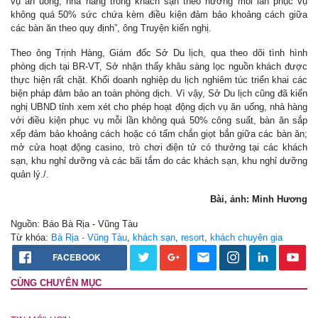
vụ ăn uống, nhà hàng trong khách sạn theo hướng mỗi lần phục vụ
không quá 50% sức chứa kèm điều kiện đảm bảo khoảng cách giữa
các bàn ăn theo quy định”, ông Truyện kiến nghị.
Theo ông Trịnh Hàng, Giám đốc Sở Du lịch, qua theo dõi tình hình
phòng dịch tại BR-VT, Sở nhận thấy khâu sàng lọc nguồn khách được
thực hiện rất chặt. Khối doanh nghiệp du lịch nghiêm túc triển khai các
biện pháp đảm bảo an toàn phòng dịch. Vì vậy, Sở Du lịch cũng đã kiến
nghị UBND tỉnh xem xét cho phép hoạt động dịch vụ ăn uống, nhà hàng
với điều kiện phục vụ mỗi lần không quá 50% công suất, bàn ăn sắp
xếp đảm bảo khoảng cách hoặc có tấm chắn giọt bắn giữa các bàn ăn;
mở cửa hoạt động casino, trò chơi điện tử có thưởng tại các khách
sạn, khu nghỉ dưỡng và các bãi tắm do các khách sạn, khu nghỉ dưỡng
quản lý./.
Bài, ảnh: Minh Hương
Nguồn: Báo Bà Rịa - Vũng Tàu
Từ khóa:
Bà Rịa - Vũng Tàu
,
khách sạn
,
resort
,
khách chuyên gia
FACEBOOK
CÙNG CHUYÊN MỤC