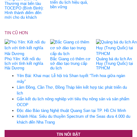
triển du lịch hiệu quả,
Thương mại bến tàu
bền vững
TOCEPO (Bình Định):
Hình thành điểm đến
mới cho du khách
TIN CŨ HƠN
Phú Yên: Kết nối du
Bắc Giang có thêm cơ
Quảng bá du lịch An
lịch với tỉnh kết nghĩa
sở đào tạo trung cấp
Huy (Trung Quốc) tại
Hải Dương
du lịch
TPHCM
Yên Bái: Khai mạc Lễ hội trà Shan tuyết “Tinh hoa giữa ngàn
mây”
Lâm Đồng, Cần Thơ, Đồng Tháp liên kết hợp tác phát triển du
lịch
Gắn kết du lịch nông nghiệp với tiêu thụ nông sản và sản phẩm
OCOP
Độc đáo Bảo tàng Nghệ thuật Quang San tại TP. Hồ Chí Minh
Khánh Hòa: Siêu du thuyền Spectrum of the Seas đưa 4.000 du
khách đến Nha Trang
TIN NỔI BẬT