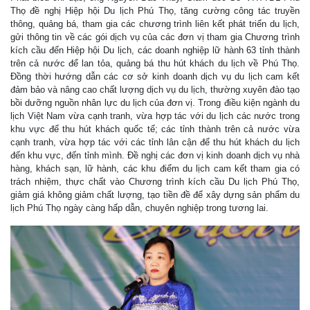
Thọ đề nghị Hiệp hội Du lịch Phú Thọ, tăng cường công tác truyền
thông, quảng bá, tham gia các chương trình liên kết phát triển du lịch,
gửi thông tin về các gói dịch vụ của các đơn vị tham gia Chương trình
kích cầu đến Hiệp hội Du lịch, các doanh nghiệp lữ hành 63 tỉnh thành
trên cả nước để lan tỏa, quảng bá thu hút khách du lịch về Phú Thọ.
Đồng thời hướng dẫn các cơ sở kinh doanh dịch vụ du lịch cam kết
đảm bảo và nâng cao chất lượng dịch vụ du lịch, thường xuyên đào tạo
bồi dưỡng nguồn nhân lực du lịch của đơn vị. Trong điều kiện ngành du
lịch Việt Nam vừa cạnh tranh, vừa hợp tác với du lịch các nước trong
khu vực để thu hút khách quốc tế; các tỉnh thành trên cả nước vừa
cạnh tranh, vừa hợp tác với các tỉnh lân cận để thu hút khách du lịch
đến khu vực, đến tỉnh mình. Đề nghị các đơn vị kinh doanh dịch vụ nhà
hàng, khách sạn, lữ hành, các khu điểm du lịch cam kết tham gia có
trách nhiệm, thực chất vào Chương trình kích cầu Du lịch Phú Thọ,
giảm giá không giảm chất lượng, tạo tiền đề để xây dựng sản phẩm du
lịch Phú Thọ ngày càng hấp dẫn, chuyên nghiệp trong tương lai.