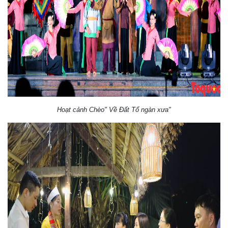
Hoạt cảnh Chèo" Về Đất Tổ ngàn xưa"