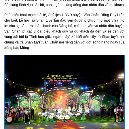
Bái cùng lãnh đạo các bộ, ban, ngành cùng đông đảo nhân dân và du khách.
Phát biểu khai mạc buổi lễ, Chủ tịch UBND huyện Văn Chấn Đặng Duy Hiển
cho biết, Lễ hội Trà Shan tuyết lần đầu tiên được tổ chức như một ly trà mở
lời cho sự cảm ơn chân thành của Đảng bộ, chính quyền và nhân dân huyện
Văn Chấn tới các vị đại biểu khách quý và du khách đã đến và sẽ đến với
vùng đất hội tụ "Tinh hoa giữa ngàn mây” để biết đến cây trà Shan tuyết nói
chung và trà Shan tuyết Văn Chấn nói riêng gắn với đời sống hàng ngày của
đồng bào Mông.