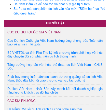
Hà Nam kiểm kê để bảo tồn và phát huy giá trị di tích
Sa Pa ra mắt sản phẩm du lịch văn hóa mới: "Điểm hẹn" và "Vũ
điệu dưới trăng”
TIN NỔI BẬT
CỤC DU LỊCH QUỐC GIA VIỆT NAM
Cục Du lịch Quốc gia Việt Nam hưởng ứng phong trào Toàn dân
bảo vệ an ninh Tổ quốc
Bộ VHTTDL và tỉnh Phú Thọ ký kết chương trình phối hợp về thúc
đẩy chuyển đổi số, phát triển du lịch thông minh
Tăng cường hợp tác văn hóa, thể thao, du lịch Việt Nam - CHLB
Đức
Phát huy mạng lưới Lãnh sự danh dự trong quảng bá du lịch Việt
Nam, thúc đẩy kết nối giao thương và hợp tác quốc tế
Du lịch Việt Nam - Nhật Bản đẩy mạnh kết nối doanh nghiệp, gia
tăng lượng khách trao đổi hai chiều
CÁC ĐỊA PHƯƠNG
Đà Nẵng: Mở lối du lịch xanh từ công nghệ sinh thái