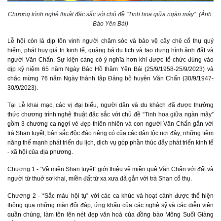
Chương trình nghệ thuật đặc sắc với chủ đề "Tinh hoa giữa ngàn mây”. (Ảnh:
Báo Yên Bái)
Lễ hội còn là dịp tôn vinh người chăm sóc và bảo vệ cây chè cổ thụ quý
hiếm, phát huy giá trị kinh tế, quảng bá du lịch và tạo dựng hình ảnh đất và
người Văn Chấn. Sự kiện càng có ý nghĩa hơn khi được tổ chức đúng vào
dịp kỷ niệm 65 năm Ngày Bác Hồ thăm Yên Bái (25/9/1958-25/9/2023) và
chào mừng 76 năm Ngày thành lập Đảng bộ huyện Văn Chấn (30/9/1947-
30/9/2023).
Tại Lễ khai mạc, các vị đại biểu, người dân và du khách đã được thưởng
thức chương trình nghệ thuật đặc sắc với chủ đề “Tinh hoa giữa ngàn mây”
gồm 3 chương ca ngợi vẻ đẹp thiên nhiên và con người Văn Chấn gắn với
trà Shan tuyết, bản sắc độc đáo riêng có của các dân tộc nơi đây; những tiềm
năng thế mạnh phát triển du lịch, dịch vụ góp phần thúc đẩy phát triển kinh tế
- xã hội của địa phương.
Chương 1 - “Về miền Shan tuyết” giới thiệu về miền quê Văn Chấn với đất và
người từ thuở sơ khai, miền đất từ xa xưa đã gắn với trà Shan cổ thụ.
Chương 2 - “Sắc màu hội tụ” với các ca khúc và hoạt cảnh được thể hiện
thông qua những màn đối đáp, ứng khẩu của các nghệ sỹ và các diễn viên
quần chúng, làm tôn lên nét đẹp văn hoá của đồng bào Mông Suối Giàng