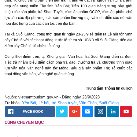
dẫn: Tổ chức trưng bày, triển lãm tranh, ảnh về đất và người Văn Chấn, ảnh
đẹp của vùng miền Tây tỉnh Yên Bái; Trên 100 gian hàng trưng bày, giới
thiệu các sản phẩm trà Shan Tuyết; các sản phẩm OCOP; các sản phẩm chủ
lực của các địa phương; các sản phẩm thương mại và trình diễn các nét văn
hóa đặc trưng của các dân tộc trên địa bàn.
Tại xã Suối Giàng, trong thời gian từ ngày 23-25/9 sẽ diễn ra Lễ hội tôn vinh
cây Chè tổ với các hoạt động: rước lễ từ trụ sở UBND xã Suối Giàng đến địa
điểm cây Chè tổ, tổ chức Lễ cúng.
Cùng thời điểm trên, tại Không gian Văn hoá Trà Suối Giàng diễn ra đêm
Tiệc trà nhằm biểu diễn cách pha trà đạo, thưởng trà và chương trình giao
lưu văn hóa, văn nghệ dân tộc Mông; đấu giá sản phẩm Trà; Tổ chức các
hoạt động văn hóa, văn nghệ quần chúng...
Trung tâm Thông tin du lịch
Nguồn: vietnamtourism.gov.vn - Đăng ngày 23/9/2023
Từ khóa:
Yên Bái
,
Lễ hội
,
trà Shan tuyết
,
Văn Chấn
,
Suối Giàng
FACEBOOK
CÙNG CHUYÊN MỤC