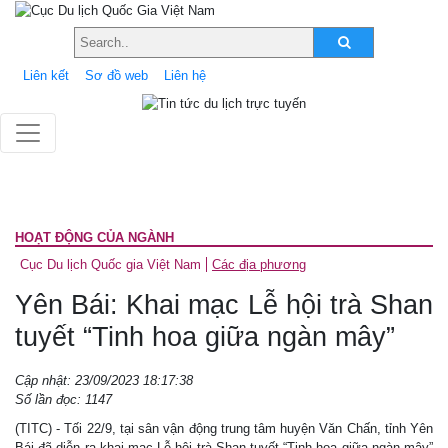
Liên kết
Sơ đồ web
Liên hệ
HOẠT ĐỘNG CỦA NGÀNH
Cục Du lịch Quốc gia Việt Nam
Các địa phương
Yên Bái: Khai mạc Lễ hội trà Shan
tuyết “Tinh hoa giữa ngàn mây”
Cập nhật: 23/09/2023 18:17:38
Số lần đọc: 1147
(TITC) - Tối 22/9, tại sân vận động trung tâm huyện Văn Chấn, tỉnh Yên
Bái đã diễn ra khai mạc Lễ hội trà Shan tuyết “Tinh hoa giữa ngàn mây”