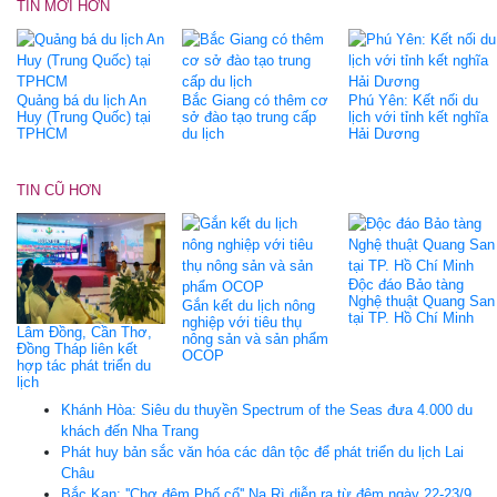
TIN MỚI HƠN
Quảng bá du lịch An
Bắc Giang có thêm cơ
Phú Yên: Kết nối du
Huy (Trung Quốc) tại
sở đào tạo trung cấp
lịch với tỉnh kết nghĩa
TPHCM
du lịch
Hải Dương
TIN CŨ HƠN
Độc đáo Bảo tàng
Nghệ thuật Quang San
Gắn kết du lịch nông
tại TP. Hồ Chí Minh
nghiệp với tiêu thụ
Lâm Đồng, Cần Thơ,
nông sản và sản phẩm
Đồng Tháp liên kết
OCOP
hợp tác phát triển du
lịch
Khánh Hòa: Siêu du thuyền Spectrum of the Seas đưa 4.000 du
khách đến Nha Trang
Phát huy bản sắc văn hóa các dân tộc để phát triển du lịch Lai
Châu
Bắc Kạn: ''Chợ đêm Phố cổ'' Na Rì diễn ra từ đêm ngày 22-23/9