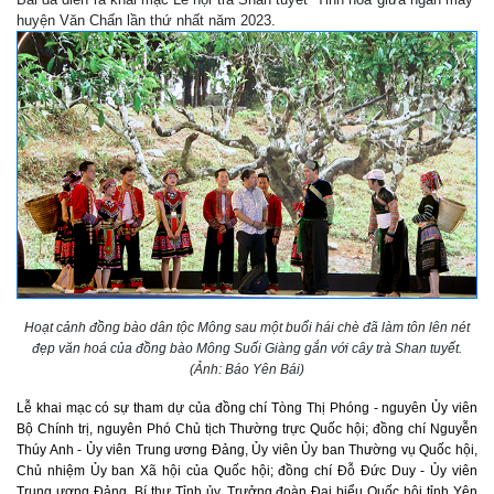
huyện Văn Chấn lần thứ nhất năm 2023.
Hoạt cảnh đồng bào dân tộc Mông sau một buổi hái chè đã làm tôn lên nét
đẹp văn hoá của đồng bào Mông Suối Giàng gắn với cây trà Shan tuyết.
(Ảnh: Báo Yên Bái)
Lễ khai mạc có sự tham dự của đồng chí Tòng Thị Phóng - nguyên Ủy viên
Bộ Chính trị, nguyên Phó Chủ tịch Thường trực Quốc hội; đồng chí Nguyễn
Thúy Anh - Ủy viên Trung ương Đảng, Ủy viên Ủy ban Thường vụ Quốc hội,
Chủ nhiệm Ủy ban Xã hội của Quốc hội; đồng chí Đỗ Đức Duy - Ủy viên
Trung ương Đảng, Bí thư Tỉnh ủy, Trưởng đoàn Đại biểu Quốc hội tỉnh Yên