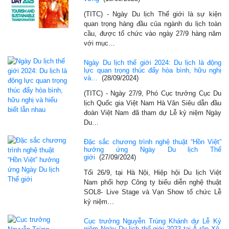
(TITC) - Ngày Du lịch Thế giới là sự kiện
quan trọng hàng đầu của ngành du lịch toàn
cầu, được tổ chức vào ngày 27/9 hàng năm
với mục…
Ngày Du lịch thế giới 2024: Du lịch là động
lực quan trọng thúc đẩy hòa bình, hữu nghị
và…
(28/09/2024)
(TITC) - Ngày 27/9, Phó Cục trưởng Cục Du
lịch Quốc gia Việt Nam Hà Văn Siêu dẫn đầu
đoàn Việt Nam đã tham dự Lễ kỷ niệm Ngày
Du…
Đặc sắc chương trình nghệ thuật “Hồn Việt”
hưởng ứng Ngày Du lịch Thế
giới
(27/09/2024)
Tối 26/9, tại Hà Nội, Hiệp hội Du lịch Việt
Nam phối hợp Công ty biểu diễn nghệ thuật
SOL8- Live Stage và Vạn Show tổ chức Lễ
kỷ niệm…
Cục trưởng Nguyễn Trùng Khánh dự Lễ Kỷ
niệm Ngày Du lịch thế giới 2023 tại Ả-rập Xê-