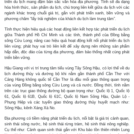
triển du lịch mang đậm bản sắc văn hóa địa phương. Tỉnh sẽ đa dạng
hóa hình thức, sản phẩm du lịch, chú trọng liên kết giữa du lịch với các
ngành khác trong chuỗi giá trị, gắn với phát triển xanh, bền vững và
phương châm “lấy trải nghiệm của khách du lịch làm trung tâm”.
Tỉnh thực hiện hiệu quả các hoạt động liên kết hợp tác phát triển du lịch
giữa Thành phố Hồ Chí Minh và các tỉnh, thành phố của Đồng bằng
sông Cửu Long; nâng cao hiệu quả hoạt động kết nối phát triển du lịch
liên vùng; phát huy vai trò liên kết để xây dựng nên những sản phẩm
hấp dẫn, độc đáo của từng địa phương, đảm bảo thống nhất cùng phát
triển bền vững.
Hậu Giang với vị trí trung tâm tiểu vùng Tây Sông Hậu, có lợi thế về du
lịch đường thủy và đường bộ khi nằm gần thành phố Cần Thơ với
Cảng Hàng không quốc tế Cần Thơ là đầu mối giao thông quan trọng
của vùng Đồng bằng sông Cửu Long và cả nước. Đồng thời, tỉnh nằm
trên các trục giao thông đường bộ quan trọng như: Quốc lộ 1, Quốc lộ
61, Quốc lộ 61B, Quốc lộ 61C, Quốc lộ Nam Sông Hậu, Quản Lộ -
Phụng Hiệp và các tuyến giao thông đường thủy huyết mạch như:
Sông Hậu, kênh Xáng Xà No.
Địa phương có tiềm năng phát triển du lịch, nổi bật là giá trị cảnh quan,
sinh thái sông nước, hệ sinh thái rừng tràm, hệ sinh thái nông nghiệp.
Cụ thể như: Cảnh quan sinh thái gắn với Khu bảo tồn thiên nhiên Lung