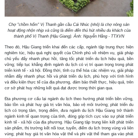
Chợ "chồm hổm" Vị Thanh gần cầu Cái Nhúc (nhỏ) là chợ nông sản
hoạt động nhộn nhịp và cũng là điểm đến thú hút nhiều du khách của
thành phố Vị Thanh (Hậu Giang). Ảnh: Nguyễn Hằng - TTXVN
Theo đó, Hậu Giang triển khai đến các cấp, ngành tập trung thực hiện
nghiêm túc, hiệu quả nghị quyết của Chính phủ về nhiệm vụ, giải pháp
chủ yếu đẩy nhanh phục hồi, tăng tốc phát triển du lịch hiệu quả, bền
vững; tiếp tục khẳng định ngành du lịch có vị trí quan trọng trong phát
triển kinh tế - xã hội. Đồng thời, tỉnh cụ thể hóa các nhiệm vụ, giải pháp
nhằm đẩy nhanh phục hồi và phát triển du lịch, phù hợp với tình hình
và điều kiện thực tế của địa phương, đảm bảo thiết thực, hiệu quả, trên
cơ sở phát huy những kết quả đạt được trong thời gian qua.
Địa phương cơ cấu lại ngành du lịch theo hướng phát triển bền vững,
bảo tồn và phát huy giá trị văn hóa, bảo vệ môi trường; phát triển du
lịch có trọng tâm, trọng điểm, đưa ngành du lịch Hậu Giang trở thành
ngành kinh tế quan trọng của tỉnh, đóng góp tích cực vào sự phát triển
kinh tế - xã hội của địa phương. Hậu Giang tập trung liên kết phát triển
sản phẩm, thị trường kết nối tour, tuyến, điểm du lịch trong vùng và liên
vùng; phát huy giá trị văn hóa vật thể và phi vật thể tham gia vào phát