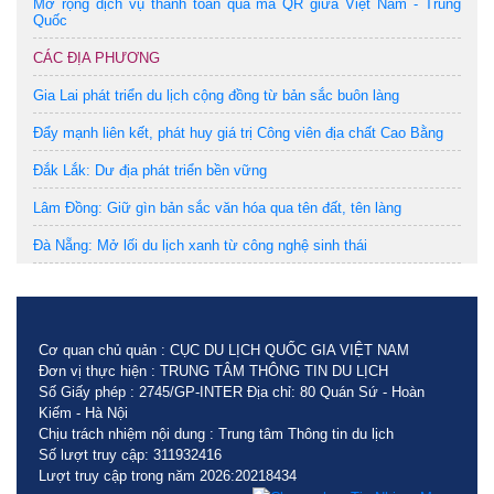
Mở rộng dịch vụ thanh toán qua mã QR giữa Việt Nam - Trung
Quốc
CÁC ĐỊA PHƯƠNG
Gia Lai phát triển du lịch cộng đồng từ bản sắc buôn làng
Đẩy mạnh liên kết, phát huy giá trị Công viên địa chất Cao Bằng
Đắk Lắk: Dư địa phát triển bền vững
Lâm Đồng: Giữ gìn bản sắc văn hóa qua tên đất, tên làng
Đà Nẵng: Mở lối du lịch xanh từ công nghệ sinh thái
Cơ quan chủ quản : CỤC DU LỊCH QUỐC GIA VIỆT NAM
Đơn vị thực hiện : TRUNG TÂM THÔNG TIN DU LỊCH
Số Giấy phép : 2745/GP-INTER Địa chỉ: 80 Quán Sứ - Hoàn
Kiếm - Hà Nội
Chịu trách nhiệm nội dung : Trung tâm Thông tin du lịch
Số lượt truy cập: 311932416
Lượt truy cập trong năm 2026:20218434