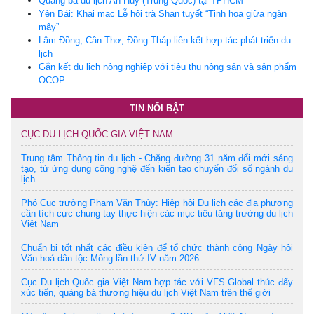
Quảng bá du lịch An Huy (Trung Quốc) tại TPHCM
Yên Bái: Khai mạc Lễ hội trà Shan tuyết “Tinh hoa giữa ngàn
mây”
Lâm Đồng, Cần Thơ, Đồng Tháp liên kết hợp tác phát triển du
lịch
Gắn kết du lịch nông nghiệp với tiêu thụ nông sản và sản phẩm
OCOP
TIN NỔI BẬT
CỤC DU LỊCH QUỐC GIA VIỆT NAM
Trung tâm Thông tin du lịch - Chặng đường 31 năm đổi mới sáng
tạo, từ ứng dụng công nghệ đến kiến tạo chuyển đổi số ngành du
lịch
Phó Cục trưởng Phạm Văn Thủy: Hiệp hội Du lịch các địa phương
cần tích cực chung tay thực hiện các mục tiêu tăng trưởng du lịch
Việt Nam
Chuẩn bị tốt nhất các điều kiện để tổ chức thành công Ngày hội
Văn hoá dân tộc Mông lần thứ IV năm 2026
Cục Du lịch Quốc gia Việt Nam hợp tác với VFS Global thúc đẩy
xúc tiến, quảng bá thương hiệu du lịch Việt Nam trên thế giới