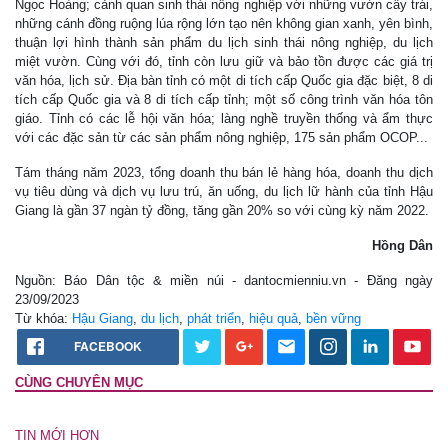
Ngọc Hoàng; cảnh quan sinh thái nông nghiệp với những vườn cây trái,
những cánh đồng ruộng lúa rộng lớn tạo nên không gian xanh, yên bình,
thuận lợi hình thành sản phẩm du lịch sinh thái nông nghiệp, du lịch
miệt vườn. Cùng với đó, tỉnh còn lưu giữ và bảo tồn được các giá trị
văn hóa, lịch sử. Địa bàn tỉnh có một di tích cấp Quốc gia đặc biệt, 8 di
tích cấp Quốc gia và 8 di tích cấp tỉnh; một số công trình văn hóa tôn
giáo. Tỉnh có các lễ hội văn hóa; làng nghề truyền thống và ẩm thực
với các đặc sản từ các sản phẩm nông nghiệp, 175 sản phẩm OCOP...
Tám tháng năm 2023, tổng doanh thu bán lẻ hàng hóa, doanh thu dịch
vụ tiêu dùng và dịch vụ lưu trú, ăn uống, du lịch lữ hành của tỉnh Hậu
Giang là gần 37 ngàn tỷ đồng, tăng gần 20% so với cùng kỳ năm 2022.
Hồng Dân
Nguồn: Báo Dân tộc & miền núi - dantocmienniu.vn - Đăng ngày
23/09/2023
Từ khóa:
Hậu Giang
,
du lịch
,
phát triển
,
hiệu quả
,
bền vững
FACEBOOK
CÙNG CHUYÊN MỤC
TIN MỚI HƠN