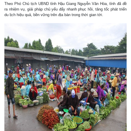
Theo Phó Chủ tịch UBND tỉnh Hậu Giang Nguyễn Văn Hòa, tỉnh đã đề
ra nhiệm vụ, giải pháp chủ yếu đẩy nhanh phục hồi, tăng tốc phát triển
du lịch hiệu quả, bền vững trên địa bàn trong thời gian tới.