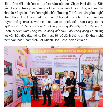
diễn trống đôi - chiêng ba - cồng năm của đội Chăm Hroi đến từ Đắk
Lắk. Tại khu trưng bày văn hóa Chăm của tỉnh Khánh Hòa, anh nán lại
khá lâu để ghi lại hình ảnh nghệ nhân Trượng Thị Gạch nặn gốm, nghệ
nhân Đàng Thị Thạng dệt thổ cẩm. "Tôi rất thích tìm hiểu văn hóa
truyền thống, nhất là văn hóa các dân tộc thiểu số. Trước đây, tôi cứ
nghĩ người Chăm chỉ có ở An Giang, nhưng đến đây mới biết người
Chăm ở Việt Nam đông và đa dạng đến vậy. Mỗi cộng đồng có những
nét văn hóa độc đáo riêng. Đợt này, tôi sẽ dành thời gian để khám phá
thêm văn hóa Chăm trên đất Khánh Hòa", anh Kevin chia sẻ.