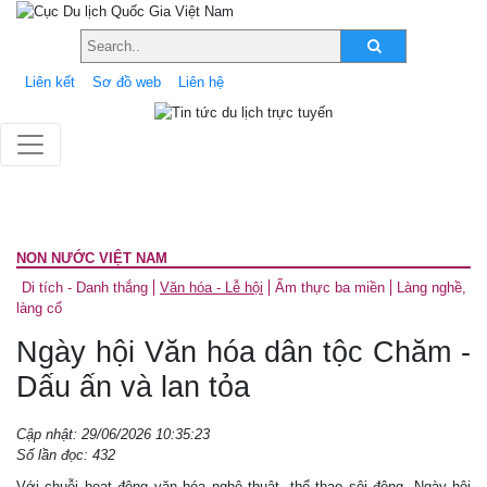
Liên kết
Sơ đồ web
Liên hệ
NON NƯỚC VIỆT NAM
Di tích - Danh thắng
Văn hóa - Lễ hội
Ẩm thực ba miền
Làng nghề,
làng cổ
Ngày hội Văn hóa dân tộc Chăm -
Dấu ấn và lan tỏa
Cập nhật: 29/06/2026 10:35:23
Số lần đọc: 432
Với chuỗi hoạt động văn hóa nghệ thuật, thể thao sôi động, Ngày hội