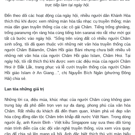
trực tiếp làm tại ngày hội.
Đến theo dõi các hoạt động của ngày hội, nhiều người dân Khánh Hòa
thích thú khi được xem những màn hòa tấu nhạc cụ truyền thống; màn
múa dân gian truyền thống của các cô gái Chăm. Tiếng trống ghinăng,
trống paranưng rộn ràng hòa cùng tiếng kèn saranai réo rắt như mời gọi
tất cả bước vào ngày hội. “Sống trên vùng đất có nhiều người Chăm
sinh sống, tôi đã quen thuộc với những nét văn hóa truyền thống của
người Chăm Bàlamôn, Chăm Hồi giáo Bàni nhưng chưa biết nhiều về
những nét văn hóa của người Chăm Hồi giáo Islam, Chăm Hroi. Tại
ngày hội, tôi rất thích thú khi được xem các điệu múa của người Chăm
Hroi ở Đắk Lắk, trang phục và lễ cưới truyền thống của người Chăm
Hồi giáo Islam ở An Giang…”, chị Nguyễn Bích Ngân (phường Đông
Hải) chia sẻ.
Lan tỏa những giá trị
Những lời ca, điệu múa, khúc nhạc của người Chăm cùng không gian
trưng bày đã phô diễn trọn vẹn sự đa dạng, phong phú của văn hóa
Chăm. Rất nhiều du khách đã đến tham quan, khám phá vẻ đẹp văn
hóa cộng đồng dân tộc Chăm trên khắp đất nước Việt Nam. Trong dòng
người ấy, anh Kevin Đinh - Việt kiều Singapore say sưa theo dõi từng
màn trình diễn của các đội văn nghệ truyền thống, vừa xem vừa quay
clip để chia sẻ lên mạng xã hội. Anh đặc biệt thích thú với màn biểu