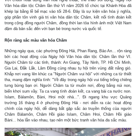
Văn hóa dân tộc Chăm lần thứ VI năm 2026 tổ chức tại Khánh Hòa đã
khép lại bằng lễ bế mạc vào tối 28-6. Đây là sự kiện văn hóa ý nghĩa,
góp phần tôn vinh giá trị văn hóa dân tộc Chăm, kết nối tình đoàn kết
trong cộng đồng người Chăm, đồng thời lan tỏa hình ảnh một Việt Nam
đậm đà bản sắc đến với bạn bè trong nước và quốc tế.
Rộn ràng sắc màu văn hóa Chăm
Những ngày qua, các phường Đông Hải, Phan Rang, Bảo An… rộn ràng
bởi các hoạt động của Ngày hội Văn hóa dân tộc Chăm lần thứ VI.
Người Chăm từ các tỉnh, thành: An Giang, Tây Ninh, TP. Hồ Chí Minh,
Gia Lai, Đắk Lắk, Lâm Đồng cùng nhau tụ hội trên vùng đất nắng gió.
Khắp nơi vang lên khúc ca "Người Chăm vui hội" với những ca từ thiết
tha, mang đậm nghĩa tình: "Về đây trong ngày hội vui tiếng trống chiêng
tưng bừng bạn ơi. Người Chăm ta từ muôn nơi, đồng bằng núi non,
biển khơi sum vầy. Ta ca vang tình đoàn kết, ca vang bài ca nước non.
Islam, Bàlamôn, Bàni, Hroi một nhà...". Đi ngang khu vực Quảng
trường 16 tháng 4 ở phường Đông Hải - nơi diễn ra các hoạt động
chính của ngày hội, dễ dàng bắt gặp sắc áo truyền thống của người
Chăm Bàlamôn, Chăm Hồi giáo Islam, Chăm Hroi, Chăm Hồi giáo
Bàni... hòa lẫn vào nhau, tạo nên một bức tranh văn hóa đa sắc màu.