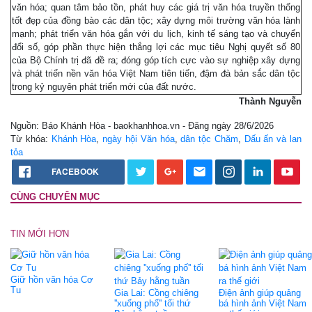
văn hóa; quan tâm bảo tồn, phát huy các giá trị văn hóa truyền thống
tốt đẹp của đồng bào các dân tộc; xây dựng môi trường văn hóa lành
mạnh; phát triển văn hóa gắn với du lịch, kinh tế sáng tạo và chuyển
đổi số, góp phần thực hiện thắng lợi các mục tiêu Nghị quyết số 80
của Bộ Chính trị đã đề ra; đóng góp tích cực vào sự nghiệp xây dựng
và phát triển nền văn hóa Việt Nam tiên tiến, đậm đà bản sắc dân tộc
trong kỷ nguyên phát triển mới của đất nước.
Thành Nguyễn
Nguồn: Báo Khánh Hòa - baokhanhhoa.vn - Đăng ngày 28/6/2026
Từ khóa:
Khánh Hòa
,
ngày hội Văn hóa
,
dân tộc Chăm
,
Dấu ấn và lan
tỏa
FACEBOOK
CÙNG CHUYÊN MỤC
TIN MỚI HƠN
Giữ hồn văn hóa Cơ
Tu
Gia Lai: Cồng chiêng
Điện ảnh giúp quảng
''xuống phố'' tối thứ
bá hình ảnh Việt Nam