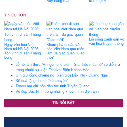
Bảy hằng tuần
ra thế giới
TIN CŨ HƠN
Lối sống xanh gắn với
văn hóa truyền thống
Ngày văn hóa Việt
Khám phá di sản văn
Nam tại Hà Nội 2026:
hóa Việt Nam qua triển
Tôn vinh di sản Thăng
lãm đa giác quan ''Giao
Long
thời''
Lễ hội ẩm thực ''Vị ngon phố biển - Giai điệu mùa hè'' sẽ diễn ra
trong chuỗi sự kiện Festival Biển Khánh Hòa
Gìn giữ cồng chiêng nơi biên giới Đắk Plô - Quảng Ngãi
Để quà tặng du lịch “kể chuyện”
Thanh âm giữ hồn dân tộc tỉnh Tuyên Quang
Vẻ đẹp Bắc Ninh trong những khuôn hình điện ảnh
TIN NỔI BẬT