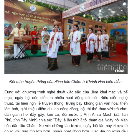
Đội múa truyền thống của đồng bào Chăm ở Khánh Hòa biểu diễn.
Cùng với chương trình nghệ thuật đặc sắc của đêm khai mạc và bế
mạc, ngày hội còn diễn ra nhiều hoạt động sôi nổi: Biểu diễn nghệ
thuật, tái hiện nghi lễ truyền thống, trưng bày không gian văn hóa, triển
lãm ảnh, giới thiệu điểm du lịch cộng đồng, hội thi thể thao với trò chơi
dân gian như đẩy gậy, kéo co, đội nước… Anh Arisa Mách (xã Tân
Phú, tỉnh Tây Ninh) chia sẻ: "Đây là lần thứ 3 tôi tham gia Ngày hội Văn
hóa dân tộc Chăm. So với những lần trước, ngày hội lần này được tổ
chức với quy mô lớn hơn, nhiều hoạt động hơn. Các địa phương đều