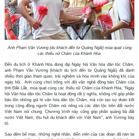
Anh Phạm Văn Vương (du khách đến từ Quảng Ngãi) múa quạt cùng
các thiếu nữ Chăm của Khánh Hòa.
Đến du lịch ở Khánh Hòa đúng dịp Ngày hội Văn hóa dân tộc Chăm,
anh Phạm Văn Vương (khách du lịch đến từ Quảng Ngãi) đã dành
nhiều thời gian tham quan, trải nghiệm và hòa mình vào không khí của
ngày hội. Anh cùng chơi trống với đội văn nghệ đồng bào Chăm của
tỉnh Đắk Lắk, múa quạt cùng các thiếu nữ Chăm của Khánh Hòa. “Ngày
hội Văn hóa dân tộc Chăm là hoạt động rất ý nghĩa, không chỉ góp phần
bảo tồn những giá trị văn hóa dân tộc Chăm, mà còn tạo sự đoàn kết
trong cộng đồng người Chăm nói riêng và các dân tộc trên đất nước
Việt Nam nói chung. Chương trình này cũng góp phần quảng bá đất
nước Việt Nam, thu hút du khách đến với Việt Nam", anh Vương bày
tỏ.
Sau đêm bế mạc, những nghệ nhân, diễn viên của các đoàn đã nán lại