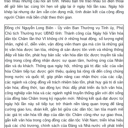
trao nhau những câu nói ân tình. Nhiều bạn trẻ trao nhau số điện thoại
để giữ liên lạc cùng lời hẹn sẽ gặp lại ở ngày hội lần sau. Ngày hội
khép lại nhưng dư âm vẫn còn đọng mãi, tình đoàn kết của cộng đồng
người Chăm mãi bền chặt theo thời gian.
Đồng chí Nguyễn Long Biên - Ủy viên Ban Thường vụ Tỉnh ủy, Phó
Chủ tịch Thường trực UBND tỉnh: Thành công của Ngày hội Văn hóa
dân tộc Chăm lần thứ VI không chỉ ở những hoạt động, số lượng nghệ
nhân, nghệ sĩ, diễn viên, vận động viên tham gia mà còn là những giá
trị văn hóa được lan tỏa, những di sản được tôn vinh và những thông
điệp về bảo tồn, phát huy bản sắc văn hóa dân tộc được truyền tải sâu
rộng trong cộng đồng nhận được sự quan tâm, hưởng ứng của Nhân
dân và du khách. Thông qua ngày hội, những giá trị đặc sắc của văn
hóa Chăm tiếp tục được giới thiệu, quảng bá rộng rãi đến công chúng
trong nước và quốc tế; góp phần nâng cao nhận thức của các cấp,
các ngành và cộng đồng về trách nhiệm bảo tồn, phát huy giá trị di sản
văn hóa; đồng thời, tạo động lực thúc đẩy phát triển du lịch văn hóa,
công nghiệp văn hóa và các ngành nghề truyền thống gắn với đời sống
của đồng bào Chăm trong kỷ nguyên mới. Những kết quả đạt được từ
ngày hội lần này sẽ tiếp tục trở thành nền tảng quan trọng để tăng
cường giao lưu, đoàn kết, gắn bó giữa các dân tộc; lan tỏa mạnh mẽ
các giá trị văn hóa tốt đẹp của dân tộc Chăm cũng như sự giao thoa,
gắn kết văn hóa trong cộng đồng các dân tộc Việt Nam; triển khai hiệu
quả các chủ trương, chính sách của Đảng và Nhà nước về phát triển