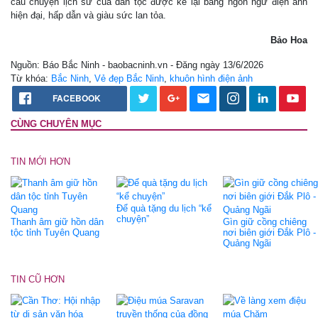
câu chuyện lịch sử của dân tộc được kể lại bằng ngôn ngữ điện ảnh
hiện đại, hấp dẫn và giàu sức lan tỏa.
Bảo Hoa
Nguồn: Báo Bắc Ninh - baobacninh.vn - Đăng ngày 13/6/2026
Từ khóa:
Bắc Ninh
,
Vẻ đẹp Bắc Ninh
,
khuôn hình điện ảnh
FACEBOOK
CÙNG CHUYÊN MỤC
TIN MỚI HƠN
Để quà tặng du lịch “kể
chuyện”
Thanh âm giữ hồn dân
Gìn giữ cồng chiêng
tộc tỉnh Tuyên Quang
nơi biên giới Đắk Plô -
Quảng Ngãi
TIN CŨ HƠN