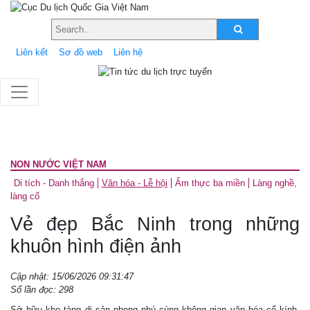
Liên kết
Sơ đồ web
Liên hệ
NON NƯỚC VIỆT NAM
Di tích - Danh thắng
Văn hóa - Lễ hội
Ẩm thực ba miền
Làng nghề,
làng cổ
Vẻ đẹp Bắc Ninh trong những
khuôn hình điện ảnh
Cập nhật: 15/06/2026 09:31:47
Số lần đọc: 298
Sở hữu kho tàng di sản phong phú cùng không gian văn hóa cổ kính,