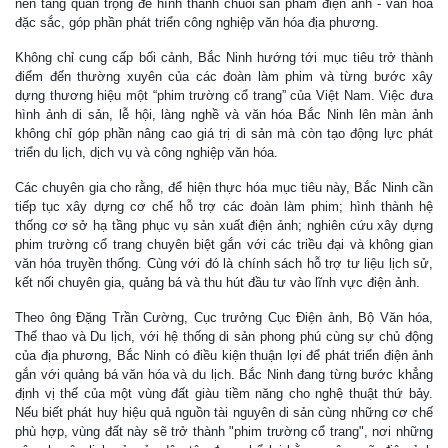
nền tảng quan trọng để hình thành chuỗi sản phẩm điện ảnh - văn hóa
đặc sắc, góp phần phát triển công nghiệp văn hóa địa phương.
Không chỉ cung cấp bối cảnh, Bắc Ninh hướng tới mục tiêu trở thành
điểm đến thường xuyên của các đoàn làm phim và từng bước xây
dựng thương hiệu một “phim trường cổ trang” của Việt Nam. Việc đưa
hình ảnh di sản, lễ hội, làng nghề và văn hóa Bắc Ninh lên màn ảnh
không chỉ góp phần nâng cao giá trị di sản mà còn tạo động lực phát
triển du lịch, dịch vụ và công nghiệp văn hóa.
Các chuyên gia cho rằng, để hiện thực hóa mục tiêu này, Bắc Ninh cần
tiếp tục xây dựng cơ chế hỗ trợ các đoàn làm phim; hình thành hệ
thống cơ sở hạ tầng phục vụ sản xuất điện ảnh; nghiên cứu xây dựng
phim trường cổ trang chuyên biệt gắn với các triều đại và không gian
văn hóa truyền thống. Cùng với đó là chính sách hỗ trợ tư liệu lịch sử,
kết nối chuyên gia, quảng bá và thu hút đầu tư vào lĩnh vực điện ảnh.
Theo ông Đặng Trần Cường, Cục trưởng Cục Điện ảnh, Bộ Văn hóa,
Thể thao và Du lịch, với hệ thống di sản phong phú cùng sự chủ động
của địa phương, Bắc Ninh có điều kiện thuận lợi để phát triển điện ảnh
gắn với quảng bá văn hóa và du lịch. Bắc Ninh đang từng bước khẳng
định vị thế của một vùng đất giàu tiềm năng cho nghệ thuật thứ bảy.
Nếu biết phát huy hiệu quả nguồn tài nguyên di sản cùng những cơ chế
phù hợp, vùng đất này sẽ trở thành "phim trường cổ trang", nơi những