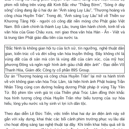
phim nổi tiếng trên vùng đất Kinh Bắc như “Thằng Bờm”, “Sóng ở đáy
sông” cũng đang ấp ủ hai dự án “Ánh sáng Luy Lâu”, “Thượng hoàng và
công chúa Huyền Trân”. Trong đó, “Ánh sáng Luy Lâu” kể về Thiền sư
Khương Tăng Hội - người có công đặt nền móng cho Phật giáo Việt
Nam. Bối cảnh chính là thành Luy Lâu, trung tâm hành chính, kinh tế và
văn hóa của Giao Châu xưa, nơi giao thoa văn hóa Hán - Ấn - Việt và
là trung tâm Phật giáo đầu tiên của nước ta.
"Bắc Ninh là không gian hội tụ của lịch sử, tín ngưỡng, nghệ thuật dân
gian, kiến trúc cổ và đời sống văn hóa truyền thống. Đây không chỉ là
vùng đất của di sản mà còn là vùng đất của cảm xúc, của mỹ học
phương Đông và ngôn ngữ hình ảnh giàu chất điện ảnh" - Đạo diễn Võ
Thanh Hòa, Giám đốc Công ty cổ phần 89S Group.
Dự án “Thượng hoàng và công chúa Huyền Trân” lại mở ra hành trình
về với không gian văn hóa Trúc Lâm, tái hiện hình ảnh Phật hoàng Trần
Nhân Tông cùng con đường hoằng dương Phật pháp ở vùng Tây Yên
Tử. Bộ phim tôn vinh giá trị của Thiền phái Trúc Lâm đồng thời khắc
họa hình tượng công chúa Huyền Trân như biểu tượng của sự hòa
hiếu, lòng yêu nước và hy sinh vì lợi ích dân tộc.
Theo đạo diễn Lê Đức Tiến, việc triển khai hai dự án điện ảnh này sẽ
gắn với xây dựng, khai thác các bối cảnh phim trường phục vụ lâu dài
cho hoạt động sáng tạo nghệ thuật tại đây. Khi triển khai hiệu quả sẽ là