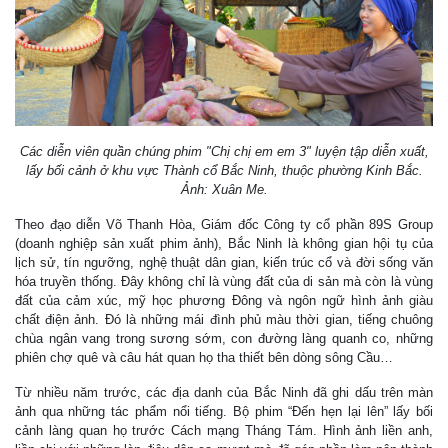
Các diễn viên quần chúng phim "Chị chị em em 3" luyện tập diễn xuất,
lấy bối cảnh ở khu vực Thành cổ Bắc Ninh, thuộc phường Kinh Bắc.
Ảnh: Xuân Me.
Theo đạo diễn Võ Thanh Hòa, Giám đốc Công ty cổ phần 89S Group
(doanh nghiệp sản xuất phim ảnh), Bắc Ninh là không gian hội tụ của
lịch sử, tín ngưỡng, nghệ thuật dân gian, kiến trúc cổ và đời sống văn
hóa truyền thống. Đây không chỉ là vùng đất của di sản mà còn là vùng
đất của cảm xúc, mỹ học phương Đông và ngôn ngữ hình ảnh giàu
chất điện ảnh. Đó là những mái đình phủ màu thời gian, tiếng chuông
chùa ngân vang trong sương sớm, con đường làng quanh co, những
phiên chợ quê và câu hát quan họ tha thiết bên dòng sông Cầu…
Từ nhiều năm trước, các địa danh của Bắc Ninh đã ghi dấu trên màn
ảnh qua những tác phẩm nổi tiếng. Bộ phim “Đến hẹn lại lên” lấy bối
cảnh làng quan họ trước Cách mạng Tháng Tám. Hình ảnh liền anh,