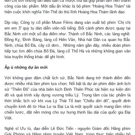
liền chị với những làn điệu dân ca mượt mà đã góp phần làm nên thành
công của tác phẩm. Một dấu ấn khác là bộ phim “Hoàng Hoa Thám” tái
hiện cuộc khởi nghĩa Yên Thế do thủ lĩnh Hoàng Hoa Thám lãnh đạo.
Dịp này, Công ty cổ phần Muse Films đang sản xuất bộ phim ‘Chị chị
em em 3” quy tụ dàn diễn viên nổi tiếng. Bối cảnh phim được quay tại
Bắc Ninh với một số địa điểm như: Thành cổ Bắc Ninh, các làng nghề:
Đồng Kỵ, Đình Bảng, làng cổ Hiên Vân, Nhà hát Dân ca quan họ Bắc
Ninh, chùa Bổ Đà, cây cô đơn... Những năm gần đây, nhiều đoàn phim
tiếp tục tìm đến chùa Bổ Đà, làng cổ Thổ Hà và những không gian văn
hóa truyền thống khác để ghi hình.
Ấp ủ những dự án mới
Với không gian đậm chất lịch sử, Bắc Ninh đang trở thành điểm đến
được nhiều nhà làm phim lựa chọn. Nổi bật là dự án phim điện ảnh lịch
sử “Thiên Đô” của nhà biên kịch Đinh Thiên Phúc tái hiện sự kiện dời
đô và quá trình xây dựng vương triều Lý. Trọng tâm của tác phẩm là
thời khắc lịch sử khi vua Lý Thái Tổ ban “Chiếu dời đô”, quyết định
chuyển kinh đô từ Hoa Lư ra Đại La là một quyết sách mang tầm nhìn
chiến lược, đặt nền móng cho sự hưng thịnh lâu dài của quốc gia Đại
Việt.
Nghệ sĩ Ưu tú, đạo diễn Lê Đức Tiến - nguyên Giám đốc Hãng phim
Giải Phóng và Hãng phim truyện Việt Nam, từng thực hiện nhiều bộ