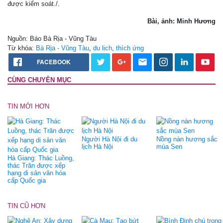
được kiểm soát./.
Bài, ảnh: Minh Hương
Nguồn: Báo Bà Rịa - Vũng Tàu
Từ khóa:
Bà Rịa - Vũng Tàu
,
du lịch
,
thích ứng
FACEBOOK
CÙNG CHUYÊN MỤC
TIN MỚI HƠN
Người Hà Nội đi du
Nồng nàn hương sắc
lịch Hà Nội
mùa Sen
Hà Giang: Thác Luồng,
thác Trăn được xếp
hạng di sản văn hóa
cấp Quốc gia
TIN CŨ HƠN