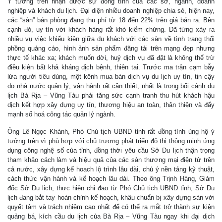
Ý tưởng trên nhận được sự đồng tình của các sở, ngành, doanh
nghiệp và khách du lịch. Đại diện nhiều doanh nghiệp chia sẻ, hiện nay,
các “sàn” bán phòng đang thu phí từ 18 đến 22% trên giá bán ra. Bên
cạnh đó, uy tín với khách hàng rất khó kiểm chứng. Đã từng xảy ra
nhiều vụ việc khiếu kiện giữa du khách với các sàn về tình trạng thổi
phồng quảng cáo, hình ảnh sản phẩm đăng tải trên mạng đẹp nhưng
thực tế khác xa; khách muốn dời, huỷ dịch vụ đã đặt là không thể trừ
điều kiện bất khả kháng dịch bệnh, thiên tai. Trước ma trận cạm bẫy
lừa người tiêu dùng, một kênh mua bán dịch vụ du lịch uy tín, tin cậy
do nhà nước quản lý, vận hành rất cần thiết, nhất là trong bối cảnh du
lịch Bà Rịa – Vũng Tàu phải tăng sức cạnh tranh thu hút khách hậu
dịch kết hợp xây dựng uy tín, thương hiệu an toàn, thân thiện và đẩy
mạnh số hoá công tác quản lý ngành.
Ông Lê Ngọc Khánh, Phó Chủ tịch UBND tỉnh rất đồng tình ủng hộ ý
tưởng trên vì phù hợp với chủ trương phát triển đô thị thông minh ứng
dụng công nghệ số của tỉnh, đồng thời yêu cầu Sở Du lịch thận trọng
tham khảo cách làm và hiệu quả của các sàn thương mại điện tử trên
cả nước, xây dựng kế hoạch lộ trình lâu dài, chú ý nền tảng kỹ thuật,
cách thức vận hành và kế hoạch lâu dài. Theo ông Trịnh Hàng, Giám
đốc Sở Du lịch, thực hiện chỉ đạo từ Phó Chủ tịch UBND tỉnh, Sở Du
lịch đang bắt tay hoàn chỉnh kế hoạch, khâu chuẩn bị xây dựng sàn với
quyết tâm và trách nhiệm cao nhất để có thể ra mắt trở thành sự kiện
quảng bá, kích cầu du lịch của Bà Rịa – Vũng Tàu ngay khi đại dịch