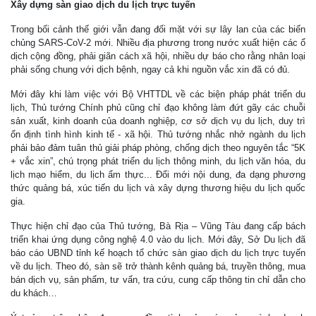
Xây dựng sàn giao dịch du lịch trực tuyến
Trong bối cảnh thế giới vẫn đang đối mặt với sự lây lan của các biến
chủng SARS-CoV-2 mới. Nhiều địa phương trong nước xuất hiện các ổ
dịch cộng đồng, phải giãn cách xã hội, nhiều dự báo cho rằng nhân loại
phải sống chung với dịch bệnh, ngay cả khi nguồn vắc xin đã có đủ.
Mới đây khi làm việc với Bộ VHTTDL về các biện pháp phát triển du
lịch, Thủ tướng Chính phủ cũng chỉ đạo không làm đứt gãy các chuỗi
sản xuất, kinh doanh của doanh nghiệp, cơ sở dịch vụ du lịch, duy trì
ổn định tình hình kinh tế - xã hội. Thủ tướng nhắc nhở ngành du lịch
phải bảo đảm tuân thủ giải pháp phòng, chống dịch theo nguyên tắc “5K
+ vắc xin”, chú trọng phát triển du lịch thông minh, du lịch văn hóa, du
lịch mạo hiểm, du lịch ẩm thực... Đổi mới nội dung, đa dạng phương
thức quảng bá, xúc tiến du lịch và xây dựng thương hiệu du lịch quốc
gia.
Thực hiện chỉ đạo của Thủ tướng, Bà Rịa – Vũng Tàu đang cấp bách
triển khai ứng dụng công nghệ 4.0 vào du lịch. Mới đây, Sở Du lịch đã
báo cáo UBND tỉnh kế hoạch tổ chức sàn giao dịch du lịch trực tuyến
về du lịch. Theo đó, sàn sẽ trở thành kênh quảng bá, truyền thông, mua
bán dịch vụ, sản phẩm, tư vấn, tra cứu, cung cấp thông tin chỉ dẫn cho
du khách…