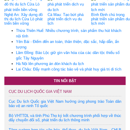
Nghệ An: Xây dựng đô
Cà Mau: Tạo bứt phá
Bình Định chú trọng
thị du lịch Cửa Lò phát
phát triển dịch vụ du
phát triển sản phẩm du
triển bền vững
lịch
lịch mới
Thừa Thiên Huế: Nhiều chương trình, sản phẩm thu hút khách
nội tỉnh
Yên Bái - Điểm đến an toàn, thân thiện, đặc sắc, hấp dẫn, ấn
tượng
Lâm Đồng: Bảo Lộc giữ gìn văn hóa của các dân tộc thiểu số
gốc Tây Nguyên
Hà Nội lên phương án đón khách du lịch
Lai Châu: Đẩy mạnh công tác bảo vệ và phát huy giá trị di tích
TIN NỔI BẬT
CỤC DU LỊCH QUỐC GIA VIỆT NAM
Cục Du lịch Quốc gia Việt Nam hưởng ứng phong trào Toàn dân
bảo vệ an ninh Tổ quốc
Bộ VHTTDL và tỉnh Phú Thọ ký kết chương trình phối hợp về thúc
đẩy chuyển đổi số, phát triển du lịch thông minh
Tăng cường hợp tác văn hóa, thể thao, du lịch Việt Nam - CHLB