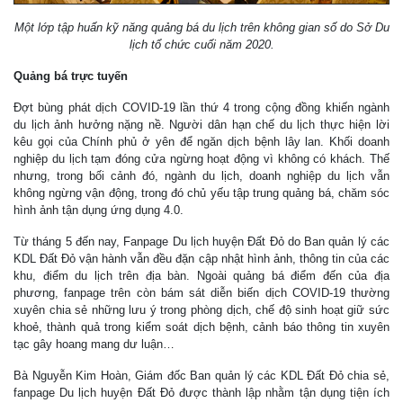
Một lớp tập huấn kỹ năng quảng bá du lịch trên không gian số do Sở Du
lịch tổ chức cuối năm 2020.
Quảng bá trực tuyến
Đợt bùng phát dịch COVID-19 lần thứ 4 trong cộng đồng khiến ngành
du lịch ảnh hưởng nặng nề. Người dân hạn chế du lịch thực hiện lời
kêu gọi của Chính phủ ở yên để ngăn dịch bệnh lây lan. Khối doanh
nghiệp du lịch tạm đóng cửa ngừng hoạt động vì không có khách. Thế
nhưng, trong bối cảnh đó, ngành du lịch, doanh nghiệp du lịch vẫn
không ngừng vận động, trong đó chủ yếu tập trung quảng bá, chăm sóc
hình ảnh tận dụng ứng dụng 4.0.
Từ tháng 5 đến nay, Fanpage Du lịch huyện Đất Đỏ do Ban quản lý các
KDL Đất Đỏ vận hành vẫn đều đặn cập nhật hình ảnh, thông tin của các
khu, điểm du lịch trên địa bàn. Ngoài quảng bá điểm đến của địa
phương, fanpage trên còn bám sát diễn biến dịch COVID-19 thường
xuyên chia sẻ những lưu ý trong phòng dịch, chế độ sinh hoạt giữ sức
khoẻ, thành quả trong kiểm soát dịch bệnh, cảnh báo thông tin xuyên
tạc gây hoang mang dư luận…
Bà Nguyễn Kim Hoàn, Giám đốc Ban quản lý các KDL Đất Đỏ chia sẻ,
fanpage Du lịch huyện Đất Đỏ được thành lập nhằm tận dụng tiện ích