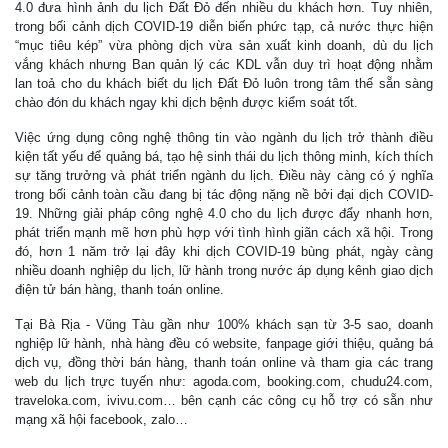
4.0 đưa hình ảnh du lịch Đất Đỏ đến nhiều du khách hơn. Tuy nhiên,
trong bối cảnh dịch COVID-19 diễn biến phức tạp, cả nước thực hiện
“mục tiêu kép” vừa phòng dịch vừa sản xuất kinh doanh, dù du lịch
vắng khách nhưng Ban quản lý các KDL vẫn duy trì hoạt động nhằm
lan toả cho du khách biết du lịch Đất Đỏ luôn trong tâm thế sẵn sàng
chào đón du khách ngay khi dịch bệnh được kiểm soát tốt.
Việc ứng dụng công nghệ thông tin vào ngành du lịch trở thành điều
kiện tất yếu để quảng bá, tạo hệ sinh thái du lịch thông minh, kích thích
sự tăng trưởng và phát triển ngành du lịch. Điều này càng có ý nghĩa
trong bối cảnh toàn cầu đang bị tác động nặng nề bởi đại dịch COVID-
19. Những giải pháp công nghệ 4.0 cho du lịch được đẩy nhanh hơn,
phát triển mạnh mẽ hơn phù hợp với tình hình giãn cách xã hội. Trong
đó, hơn 1 năm trở lại đây khi dịch COVID-19 bùng phát, ngày càng
nhiều doanh nghiệp du lịch, lữ hành trong nước áp dụng kênh giao dịch
điện tử bán hàng, thanh toán online.
Tại Bà Rịa - Vũng Tàu gần như 100% khách sạn từ 3-5 sao, doanh
nghiệp lữ hành, nhà hàng đều có website, fanpage giới thiệu, quảng bá
dịch vụ, đồng thời bán hàng, thanh toán online và tham gia các trang
web du lịch trực tuyến như: agoda.com, booking.com, chudu24.com,
traveloka.com, ivivu.com… bên cạnh các công cụ hỗ trợ có sẵn như
mạng xã hội facebook, zalo…