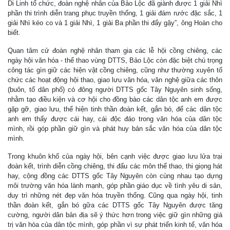
Di Linh tổ chức, đoàn nghệ nhân của Bảo Lộc đã giành được 1 giải Nhì
phần thi trình diễn trang phục truyền thống, 1 giải đám rước đặc sắc, 1
giải Nhì kéo co và 1 giải Nhì, 1 giải Ba phần thi đẩy gậy”, ông Hoàn cho
biết.
Quan tâm cử đoàn nghệ nhân tham gia các lễ hội cồng chiêng, các
ngày hội văn hóa - thể thao vùng DTTS, Bảo Lộc còn đặc biệt chú trọng
công tác gìn giữ các hiện vật cồng chiêng, cũng như thường xuyên tổ
chức các hoạt động hội thao, giao lưu văn hóa, văn nghệ giữa các thôn
(buôn, tổ dân phố) có đông người DTTS gốc Tây Nguyên sinh sống,
nhằm tạo điều kiện và cơ hội cho đồng bào các dân tộc anh em được
gặp gỡ, giao lưu, thể hiện tinh thần đoàn kết, gắn bó, để các dân tộc
anh em thấy được cái hay, cái độc đáo trong văn hóa của dân tộc
mình, rồi góp phần giữ gìn và phát huy bản sắc văn hóa của dân tộc
mình.
Trong khuôn khổ của ngày hội, bên cạnh việc được giao lưu lửa trại
đoàn kết, trình diễn cồng chiêng, thi đấu các môn thể thao, thi giọng hát
hay, cộng đồng các DTTS gốc Tây Nguyên còn cùng nhau tạo dựng
môi trường văn hóa lành mạnh, góp phần giáo dục về tình yêu di sản,
duy trì những nét đẹp văn hóa truyền thống. Cũng qua ngày hội, tinh
thần đoàn kết, gắn bó gữa các DTTS gốc Tây Nguyên được tăng
cường, người dân bản địa sẽ ý thức hơn trong việc giữ gìn những giá
trị văn hóa của dân tộc mình, góp phần vì sự phát triển kinh tế, văn hóa