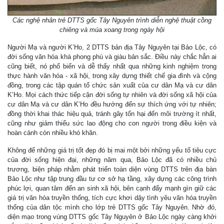
Các nghệ nhân trẻ DTTS gốc Tây Nguyên trình diễn nghệ thuật cồng
chiêng và múa xoang trong ngày hội
Người Mạ và người K’Ho, 2 DTTS bản địa Tây Nguyên tại Bảo Lộc, có
đời sống văn hóa khá phong phú và giàu bản sắc. Điều này chắc hẳn ai
cũng biết, nó phổ biến và dễ thấy nhất qua những kinh nghiệm trong
thực hành văn hóa - xã hội, trong xây dựng thiết chế gia đình và cộng
đồng, trong các tập quán tổ chức sản xuất của cư dân Mạ và cư dân
K’Ho. Mọi cách thức tiếp cận đời sống tự nhiên và đời sống xã hội của
cư dân Mạ và cư dân K’Ho đều hướng đến sự thích ứng với tự nhiên;
đồng thời khai thác hiệu quả, tránh gây tổn hại đến môi trường ít nhất,
cũng như giảm thiểu sức lao động cho con người trong điều kiện và
hoàn cảnh còn nhiều khó khăn.
Không để những giá trị tốt đẹp đó bị mai một bởi những yếu tố tiêu cực
của đời sống hiện đại, những năm qua, Bảo Lộc đã có nhiều chủ
trương, biện pháp nhằm phát triển toàn diện vùng DTTS trên địa bàn
Bảo Lộc như tập trung đầu tư cơ sở hạ tầng, xây dựng các công trình
phúc lợi, quan tâm đến an sinh xã hội, bên cạnh đẩy mạnh gìn giữ các
giá trị văn hóa truyền thống, tích cực khơi dậy tình yêu văn hóa truyền
thống của dân tộc mình cho lớp trẻ DTTS gốc Tây Nguyên. Nhờ đó,
diện mạo trong vùng DTTS gốc Tây Nguyên ở Bảo Lộc ngày càng khởi