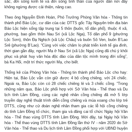
sắc, đời sống kinh tế và đời sống tinh thần của người dân nơi đây
không ngừng được cải thiện, nâng cao.
Theo ông Nguyễn Đình Hoàn, Phó Trưởng Phòng Văn hóa - Thông tin
thành phố Bảo Lộc, cư dân của các DTTS gốc Tây Nguyên trên địa bàn
Bảo Lộc hiện sống tập trung tại 5 thôn (buôn, tổ dân phố), thuộc 4 xã,
phường, bao gồm thôn Nau Sri (xã Lộc Nga), Tổ dân phố 9 (phường
Lộc Sơn), thôn Đạ Nghịch (xã Lộc Châu) và buôn Sô Ven, buôn B’Lao
Srê (phường B’Lao). “Cùng với việc chăm lo phát triển kinh tế gia đình,
thời gian gần đây, người Mạ ở Nau Sri (xã Lộc Nga) cũng đã chú ý khôi
phục và phát huy văn hóa độc đáo của dân tộc mình trong đời sống”,
bà Ka Hối, một trí thức người Mạ, cho biết.
Thống kê của Phòng Văn hóa - Thông tin thành phố Bảo Lộc cho hay:
Hiện tại, Bảo Lộc vẫn còn giữ được 4 bộ cồng chiêng, với 24 chiếc.
Ngoài ra, Bảo Lộc còn có 28 chiếc chiêng lẻ và 3 chiếc cồng. “Trong
những năm qua, Bảo Lộc phối hợp với Sở Văn hóa - Thể thao và Du
lịch tỉnh Lâm Đồng, cùng các nghệ nhân cồng chiêng đã mở 5 lớp
truyền dạy nghệ thuật trình diễn cồng chiêng và múa xoang cho lớp trẻ
DTTS, cũng như cử đoàn nghệ nhân tham gia các lễ hội cồng chiêng
do tỉnh Lâm Đồng tổ chức, tham gia và đăng cai tổ chức Ngày hội Văn
hóa - Thể thao vùng DTTS tỉnh Lâm Đồng. Mới đây, tại Ngày hội Văn
hóa - Thể thao vùng DTTS tỉnh Lâm Đồng lần thứ IV - năm 2020 do Sở
Văn hóa - Thể thao và Du lịch tỉnh Lâm Đồng phối hợp với UBND huyện