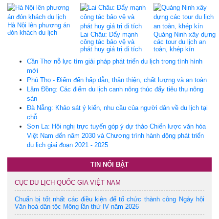
Hà Nội lên phương án
đón khách du lịch
Lai Châu: Đẩy mạnh
Quảng Ninh xây dựng
công tác bảo vệ và
các tour du lịch an
phát huy giá trị di tích
toàn, khép kín
Cần Thơ nỗ lực tìm giải pháp phát triển du lịch trong tình hình
mới
Phú Thọ - Điểm đến hấp dẫn, thân thiện, chất lượng và an toàn
Lâm Đồng: Các điểm du lịch canh nông thúc đẩy tiêu thụ nông
sản
Đà Nẵng: Khảo sát ý kiến, nhu cầu của người dân về du lịch tại
chỗ
Sơn La: Hội nghị trực tuyến góp ý dự thảo Chiến lược văn hóa
Việt Nam đến năm 2030 và Chương trình hành động phát triển
du lịch giai đoạn 2021 - 2025
TIN NỔI BẬT
CỤC DU LỊCH QUỐC GIA VIỆT NAM
Chuẩn bị tốt nhất các điều kiện để tổ chức thành công Ngày hội
Văn hoá dân tộc Mông lần thứ IV năm 2026