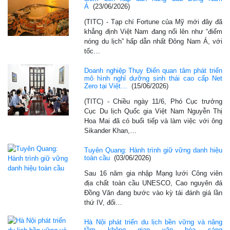
Á
(23/06/2026)
(TITC) - Tạp chí Fortune của Mỹ mới đây đã
khẳng định Việt Nam đang nổi lên như “điểm
nóng du lịch” hấp dẫn nhất Đông Nam Á, với
tốc…
Doanh nghiệp Thụy Điển quan tâm phát triển
mô hình nghỉ dưỡng sinh thái cao cấp Net
Zero tại Việt…
(15/06/2026)
(TITC) - Chiều ngày 11/6, Phó Cục trưởng
Cục Du lịch Quốc gia Việt Nam Nguyễn Thị
Hoa Mai đã có buổi tiếp và làm việc với ông
Sikander Khan,…
Tuyên Quang: Hành trình giữ vững danh hiệu
toàn cầu
(03/06/2026)
Sau 16 năm gia nhập Mạng lưới Công viên
địa chất toàn cầu UNESCO, Cao nguyên đá
Đồng Văn đang bước vào kỳ tái đánh giá lần
thứ IV, đối…
Hà Nội phát triển du lịch bền vững và nâng
tầm không gian văn hóa sáng