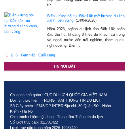
từ…
Biển - rừng hội tụ, Đắk Lắk mở hướng du lịch
xanh, bền vững
(14/04/2026)
Năm 2026, ngành du lịch tỉnh Đắk Lắk phấn
đấu thu hút khoảng 8 triệu du khách cả trong
và ngoài nước đến trải nghiệm, tham quan,
nghỉ dưỡng. Biển…
1
2
3
Xem tiếp
Cuối cùng
TIN NỔI BẬT
Cơ quan chủ quản : CỤC DU LỊCH QUỐC GIA VIỆT NAM
Đơn vị thực hiện : TRUNG TÂM THÔNG TIN DU LỊCH
Số Giấy phép : 2745/GP-INTER Địa chỉ: 80 Quán Sứ - Hoàn
Kiếm - Hà Nội
Chịu trách nhiệm nội dung : Trung tâm Thông tin du lịch
Số lượt truy cập: 311701422
Lượt truy cập trong năm 2026:19987440