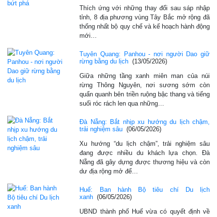
Thích ứng với những thay đổi sau sáp nhập
tỉnh, 8 địa phương vùng Tây Bắc mở rộng đã
thống nhất bộ quy chế và kế hoạch hành động
mới…
Tuyên Quang: Panhou - nơi người Dao giữ
rừng bằng du lịch
(13/05/2026)
Giữa những tầng xanh miên man của núi
rừng Thông Nguyên, nơi sương sớm còn
quẩn quanh bên triền ruộng bậc thang và tiếng
suối róc rách len qua những…
Đà Nẵng: Bắt nhịp xu hướng du lịch chậm,
trải nghiệm sâu
(06/05/2026)
Xu hướng “du lịch chậm”, trải nghiệm sâu
đang được nhiều du khách lựa chọn. Đà
Nẵng đã gây dựng được thương hiệu và còn
dư địa rộng mở để…
Huế: Ban hành Bộ tiêu chí Du lịch
xanh
(06/05/2026)
UBND thành phố Huế vừa có quyết định về