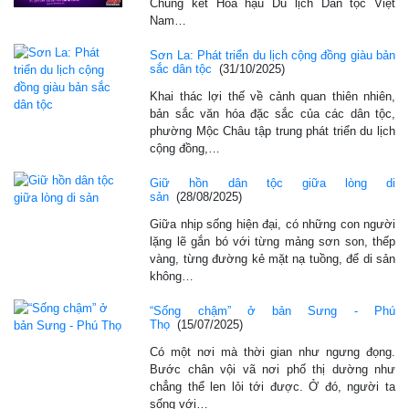
Chung kết Hoa hậu Du lịch Dân tộc Việt
Nam…
Sơn La: Phát triển du lịch cộng đồng giàu bản
sắc dân tộc
(31/10/2025)
Khai thác lợi thế về cảnh quan thiên nhiên,
bản sắc văn hóa đặc sắc của các dân tộc,
phường Mộc Châu tập trung phát triển du lịch
cộng đồng,…
Giữ hồn dân tộc giữa lòng di
sản
(28/08/2025)
Giữa nhịp sống hiện đại, có những con người
lặng lẽ gắn bó với từng mảng sơn son, thếp
vàng, từng đường kẻ mặt nạ tuồng, để di sản
không…
“Sống chậm” ở bản Sưng - Phú
Thọ
(15/07/2025)
Có một nơi mà thời gian như ngưng đọng.
Bước chân vội vã nơi phố thị dường như
chẳng thể len lỏi tới được. Ở đó, người ta
sống với…