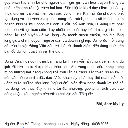
góp phần tạo sinh kế cho người dân, giữ gìn văn hóa truyền thống và
phát triển kinh tế một cách hài hòa. Đặc biệt là khơi dậy niềm tự hào, ý
thức giữ gìn và phát triển bản sắc vùng miền. Khi mỗi địa phương biết
tận dụng và tôn vinh đúng tiềm năng của mình, du lịch sẽ không chỉ là
ngành kinh tế mũi nhọn mà còn là cầu nối văn hóa, là động lực phát
triển bền vững, toàn diện. Tuy nhiên, để phát huy hết được giá trị, tiềm
năng, lợi thế huyện đã và đang đẩy mạnh tuyên truyền, tạo sự đồng
lòng giữa chính quyền, người dân và doanh nghiệp. Để từ đó mỗi vùng
đất của huyện Đồng Văn đều có thể trở thành điểm đến đáng nhớ trên
bản đồ du lịch của tỉnh và thế giới.
Đồng Văn, nơi có những bản làng bình yên vẫn ẩn chứa tiềm năng du
lịch rất lớn chưa được khai thác hết. Mỗi vùng miền đều mang trong
mình những nét riêng không thể trộn lẫn từ cảnh sắc thiên nhiên kỳ vĩ
đến văn hóa bản địa độc đáo. Việc khơi dậy, phát huy thế mạnh sẵn có,
đánh thức những bản làng “ngủ quên”, biến tiềm năng thành lợi thế sẽ
tạo động lực thúc đẩy kinh tế tại địa phương, góp phần tích cực vào
công cuộc giảm nghèo bền vững nơi địa đầu Tổ quốc.
Bài, ảnh: My Ly
Nguồn: Báo Hà Giang - baohagiang.vn - Ngày đăng 16/06/2025