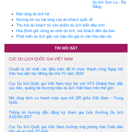
du lịch Sơn La - Đà
Nẵng
Rộn ràng du lịch hè
Hướng tới sự hài lòng của du khách quốc tế
Thu hút du khách từ sản phẩm du lịch biển đảo mới
Hòa Bình giữ vững an ninh du lịch, hút khách đến địa bàn
Phát triển du lịch gắn với bảo tồn giá trị văn hóa dân tộc
TIN NỔI BẬT
CỤC DU LỊCH QUỐC GIA VIỆT NAM
Chuẩn bị tốt nhất các điều kiện để tổ chức thành công Ngày hội
Văn hoá dân tộc Mông lần thứ IV năm 2026
Cục Du lịch Quốc gia Việt Nam hợp tác với VFS Global thúc đẩy
xúc tiến, quảng bá thương hiệu du lịch Việt Nam trên thế giới
Mở rộng dịch vụ thanh toán qua mã QR giữa Việt Nam - Trung
Quốc
Thông tin hướng dẫn đăng ký tham gia Giải thưởng Du lịch
ASEAN 2027
Cục Du lịch Quốc gia Việt Nam hưởng ứng phong trào Toàn dân
bảo vệ an ninh Tổ quốc