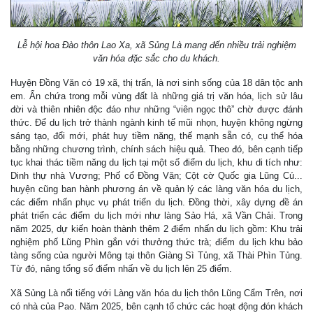
Lễ hội hoa Đào thôn Lao Xa, xã Sủng Là mang đến nhiều trải nghiệm
văn hóa đặc sắc cho du khách.
Huyện Đồng Văn có 19 xã, thị trấn, là nơi sinh sống của 18 dân tộc anh
em. Ẩn chứa trong mỗi vùng đất là những giá trị văn hóa, lịch sử lâu
đời và thiên nhiên độc đáo như những “viên ngọc thô” chờ được đánh
thức. Để du lịch trở thành ngành kinh tế mũi nhọn, huyện không ngừng
sáng tạo, đổi mới, phát huy tiềm năng, thế mạnh sẵn có, cụ thể hóa
bằng những chương trình, chính sách hiệu quả. Theo đó, bên cạnh tiếp
tục khai thác tiềm năng du lịch tại một số điểm du lịch, khu di tích như:
Dinh thự nhà Vương; Phố cổ Đồng Văn; Cột cờ Quốc gia Lũng Cú...
huyện cũng ban hành phương án về quản lý các làng văn hóa du lịch,
các điểm nhấn phục vụ phát triển du lịch. Đồng thời, xây dựng đề án
phát triển các điểm du lịch mới như làng Sảo Há, xã Vần Chải. Trong
năm 2025, dự kiến hoàn thành thêm 2 điểm nhấn du lịch gồm: Khu trải
nghiệm phố Lũng Phìn gắn với thưởng thức trà; điểm du lịch khu bảo
tàng sống của người Mông tại thôn Giàng Sì Tủng, xã Thài Phìn Tủng.
Từ đó, nâng tổng số điểm nhấn về du lịch lên 25 điểm.
Xã Sủng Là nổi tiếng với Làng văn hóa du lịch thôn Lũng Cẩm Trên, nơi
có nhà của Pao. Năm 2025, bên cạnh tổ chức các hoạt động đón khách