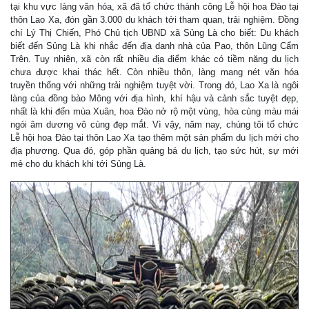
tại khu vực làng văn hóa, xã đã tổ chức thành công Lễ hội hoa Đào tại
thôn Lao Xa, đón gần 3.000 du khách tới tham quan, trải nghiệm. Đồng
chí Lý Thị Chiến, Phó Chủ tịch UBND xã Sủng Là cho biết: Du khách
biết đến Sủng Là khi nhắc đến địa danh nhà của Pao, thôn Lũng Cẩm
Trên. Tuy nhiên, xã còn rất nhiều địa điểm khác có tiềm năng du lịch
chưa được khai thác hết. Còn nhiều thôn, làng mang nét văn hóa
truyền thống với những trải nghiệm tuyệt vời. Trong đó, Lao Xa là ngôi
làng của đồng bào Mông với địa hình, khí hậu và cảnh sắc tuyệt đẹp,
nhất là khi đến mùa Xuân, hoa Đào nở rộ một vùng, hòa cùng màu mái
ngói âm dương vô cùng đẹp mắt. Vì vậy, năm nay, chúng tôi tổ chức
Lễ hội hoa Đào tại thôn Lao Xa tạo thêm một sản phẩm du lịch mới cho
địa phương. Qua đó, góp phần quảng bá du lịch, tạo sức hút, sự mới
mẻ cho du khách khi tới Sủng Là.