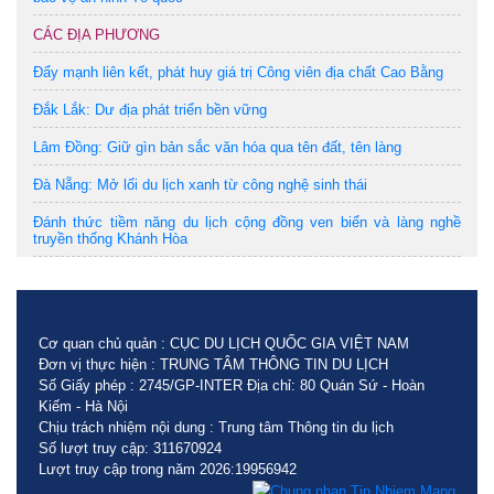
CÁC ĐỊA PHƯƠNG
Đẩy mạnh liên kết, phát huy giá trị Công viên địa chất Cao Bằng
Đắk Lắk: Dư địa phát triển bền vững
Lâm Đồng: Giữ gìn bản sắc văn hóa qua tên đất, tên làng
Đà Nẵng: Mở lối du lịch xanh từ công nghệ sinh thái
Đánh thức tiềm năng du lịch cộng đồng ven biển và làng nghề
truyền thống Khánh Hòa
Cơ quan chủ quản : CỤC DU LỊCH QUỐC GIA VIỆT NAM
Đơn vị thực hiện : TRUNG TÂM THÔNG TIN DU LỊCH
Số Giấy phép : 2745/GP-INTER Địa chỉ: 80 Quán Sứ - Hoàn
Kiếm - Hà Nội
Chịu trách nhiệm nội dung : Trung tâm Thông tin du lịch
Số lượt truy cập: 311670924
Lượt truy cập trong năm 2026:19956942