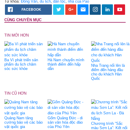
Từ khóa:
Đồng Văn
,
du lịch
,
dân tộc
,
nhà của Pao
FACEBOOK
CÙNG CHUYÊN MỤC
TIN MỚI HƠN
Ba Vì phát triển sản
Hà Nam chuyển mình
phẩm du lịch chăm
thành điểm đến hấp
Nha Trang nổi lên là
sóc sức khỏe
dẫn
điểm đến hàng đầu
cho du khách Hàn
Quốc
TIN CŨ HƠN
Quảng Nam tăng
Gốm Quảng Đức - di
cường bảo vệ các bảo
sản văn hóa độc đáo
Chương trình “Sắc
vật quốc gia
của Phú Yên
màu Sơn La”: Kết nối