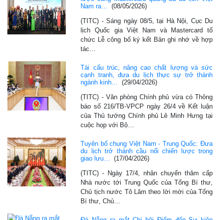
Nam ra…
(08/05/2026)
(TITC) - Sáng ngày 08/5, tại Hà Nội, Cục Du
lịch Quốc gia Việt Nam và Mastercard tổ
chức Lễ công bố ký kết Bản ghi nhớ về hợp
tác…
Tái cấu trúc, nâng cao chất lượng và sức
cạnh tranh, đưa du lịch thực sự trở thành
ngành kinh…
(29/04/2026)
(TITC) - Văn phòng Chính phủ vừa có Thông
báo số 216/TB-VPCP ngày 26/4 về Kết luận
của Thủ tướng Chính phủ Lê Minh Hưng tại
cuộc họp với Bộ…
Tuyên bố chung Việt Nam - Trung Quốc: Đưa
du lịch trở thành cầu nối chiến lược trong
giao lưu…
(17/04/2026)
(TITC) - Ngày 17/4, nhân chuyến thăm cấp
Nhà nước tới Trung Quốc của Tổng Bí thư,
Chủ tịch nước Tô Lâm theo lời mời của Tổng
Bí thư, Chủ…
Đà Nẵng ra mắt Chi hội Điểm đến Sự kiện