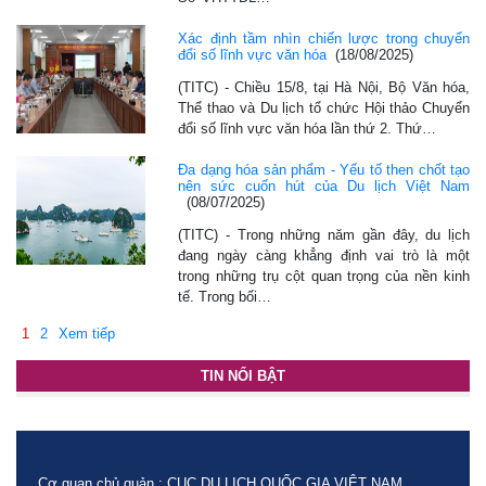
Xác định tầm nhìn chiến lược trong chuyển
đổi số lĩnh vực văn hóa
(18/08/2025)
(TITC) - Chiều 15/8, tại Hà Nội, Bộ Văn hóa,
Thể thao và Du lịch tổ chức Hội thảo Chuyển
đổi số lĩnh vực văn hóa lần thứ 2. Thứ…
Đa dạng hóa sản phẩm - Yếu tố then chốt tạo
nên sức cuốn hút của Du lịch Việt Nam
(08/07/2025)
(TITC) - Trong những năm gần đây, du lịch
đang ngày càng khẳng định vai trò là một
trong những trụ cột quan trọng của nền kinh
tế. Trong bối…
1
2
Xem tiếp
TIN NỔI BẬT
Cơ quan chủ quản : CỤC DU LỊCH QUỐC GIA VIỆT NAM