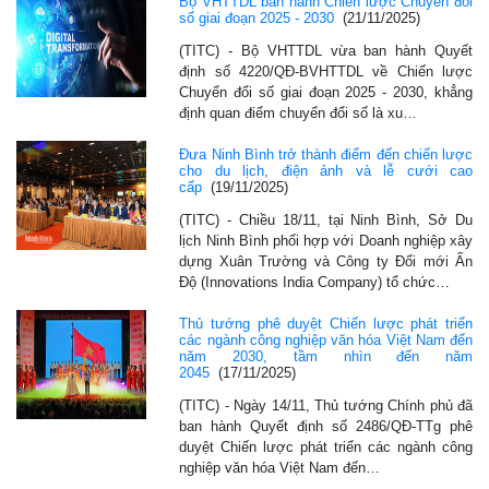
Bộ VHTTDL ban hành Chiến lược Chuyển đổi
số giai đoạn 2025 - 2030
(21/11/2025)
(TITC) - Bộ VHTTDL vừa ban hành Quyết
định số 4220/QĐ-BVHTTDL về Chiến lược
Chuyển đổi số giai đoạn 2025 - 2030, khẳng
định quan điểm chuyển đổi số là xu…
Đưa Ninh Bình trở thành điểm đến chiến lược
cho du lịch, điện ảnh và lễ cưới cao
cấp
(19/11/2025)
(TITC) - Chiều 18/11, tại Ninh Bình, Sở Du
lịch Ninh Bình phối hợp với Doanh nghiệp xây
dựng Xuân Trường và Công ty Đổi mới Ấn
Độ (Innovations India Company) tổ chức…
Thủ tướng phê duyệt Chiến lược phát triển
các ngành công nghiệp văn hóa Việt Nam đến
năm 2030, tầm nhìn đến năm
2045
(17/11/2025)
(TITC) - Ngày 14/11, Thủ tướng Chính phủ đã
ban hành Quyết định số 2486/QĐ-TTg phê
duyệt Chiến lược phát triển các ngành công
nghiệp văn hóa Việt Nam đến…