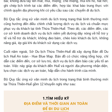
bãi; không đưa tay lên mắt, mũi, miệng; che miệng, mũi khi ho, hắt hơi;
ghi chép lịch trình tại các điểm đến, hợp tác khai báo trung thực với
chính quyền địa phương khi có yêu cầu sau các chuyến đi du lịch.
Bộ Quy tắc ứng xử văn minh du lịch trong trạng thái bình thường mới
cũng hướng đến điều chỉnh chất lượng dịch vụ du lịch và chuẩn mực
phục vụ du khách tại tỉnh Thừa Thiên-Huế. Theo đó, các điểm đến, các
cơ sở kinh doanh dịch vụ du lịch niêm yết đường dây nóng về hỗ trợ y
tế và hỗ trợ du khách; không đeo bám, chèo kéo khách du lịch, không
nâng giá, ép giá khi du khách sử dụng các dịch vụ.
Cuối năm ngoái, Sở Du lịch Thừa Thiên-Huế đã xây dựng Bản đồ Du
lịch Huế An toàn - Hue Blue Map. Bản đồ có chức năng tổng hợp, chỉ
dẫn các điểm đến, cơ sở lưu trú, dịch vụ du lịch đảm bảo các yếu tố an
toàn. Việc này giúp du khách đến Huế và người địa phương nhận diện,
lựa chọn các dịch vụ an toàn, hấp dẫn cho hành trình của mình.
Bộ Quy tắc ứng xử văn minh du lịch trong trạng thái bình thường mới
tại Thừa Thiên-Huế gồm 12 khuyến nghị như sau: