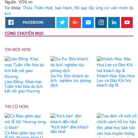
Nguồn: VOV.vn
Từ khóa:
Thừa Thiên Huế
,
ban hành
,
Bộ quy tắc ứng xử văn minh du
lịch
FACEBOOK
CÙNG CHUYÊN MỤC
TIN MỚI HƠN
Sa Pa: Đón khách du
Khánh Hòa: Đảo Hoa
lịch, nghiêm túc phòng
Lan và Đảo Khỉ hút
Lâm Đồng: Khai mạc
dịch
khách dịp lễ
Tuần Văn hóa du lịch
kết nối giao thương
TIN CŨ HƠN
“Kịch bản” đón khách
đến Huế
Cà Mau giảm quy mô
lễ hội “Hương rừng U