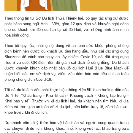
Theo thông tin từ Sở Du lịch Thừa Thiên-Huế, bộ quy tắc ứng xử được
phát hành song ngữ Anh – Việt, gồm 12 quy định và khuyến nghị dành
cho du khách khi đến du lịch tại cố đô Huế, với những hình ảnh minh
họa sinh động.
Theo bộ quy tắc, những nội dung về an toàn sức khỏe, phòng chống
dịch bệnh nên được du khách ưu tiên hàng đầu, như cài đặt ứng dụng
Bluezone để cảnh báo nguy cơ lây nhiễm Covid-19; cài đặt ứng dụng
Hue-S và quét QR điểm đến để giám sát dịch tễ cộng đồng. Du khách
được khuyến khích cập nhật bản đồ du lịch Huế (Hue Blue Map) để
nhận biết các cơ sở dịch vụ, điểm đến đảm bảo các tiêu chí an toàn
phòng chống dịch Covid-19.
Tất cả du khách đều phải thực hiện thông điệp 5K theo hướng dẫn của
Bộ Y tế: “Khẩu trang - Khử khuẩn - Khoảng cách - Không tập trung -
Khai báo y tế”. Trước khi đi du lịch Huế, du khách nên tìm hiểu kĩ địa
điểm và thời gian an toàn để đi du lịch; nên kiểm tra y tế, đảm bảo sức
khỏe trước khi đi du lịch.
Du khách cần có ý thức bảo vệ bản thân và người xung quanh trong
các chuyến đi du lịch; không khạc, nhổ, không vứt rác, khẩu trang bừa