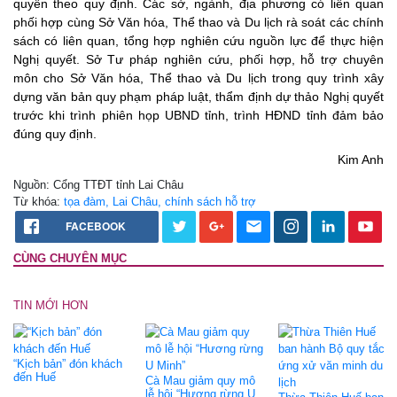
quyền theo quy định. Các sở, ngành, địa phương có liên quan
phối hợp cùng Sở Văn hóa, Thể thao và Du lịch rà soát các chính
sách có liên quan, tổng hợp nghiên cứu nguồn lực để thực hiện
Nghị quyết. Sở Tư pháp nghiên cứu, phối hợp, hỗ trợ chuyên
môn cho Sở Văn hóa, Thể thao và Du lịch trong quy trình xây
dựng văn bản quy phạm pháp luật, thẩm định dự thảo Nghị quyết
trước khi trình phiên họp UBND tỉnh, trình HĐND tỉnh đảm bảo
đúng quy định.
Kim Anh
Nguồn: Cổng TTĐT tỉnh Lai Châu
Từ khóa:
tọa đàm, Lai Châu, chính sách hỗ trợ
FACEBOOK
CÙNG CHUYÊN MỤC
TIN MỚI HƠN
“Kịch bản” đón khách
đến Huế
Cà Mau giảm quy mô
lễ hội “Hương rừng U