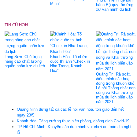
Thừa Thiên Huế ban
Minh”
hành Bộ quy tắc ứng
xử văn minh du lịch
TIN CŨ HƠN
Lạng Sơn: Chú trọng
Khánh Hòa: Tổ chức
nâng cao chất lượng
cuộc thi ảnh “Check in
nguồn nhân lực du lịch
Nha Trang, Khánh
Hòa”
Quảng Trị: Rà soát,
điều chỉnh các hoạt
động trong khuôn khổ
Lễ hội Thống nhất non
sông và Khai trương
mùa du lịch biển đảo
năm 2021
Quảng Ninh dừng tất cả các lễ hội văn hóa, tôn giáo đến hết
ngày 23/5
Khánh Hòa: Tăng cường thực hiện phòng, chống dịch Covid-19
TP Hồ Chí Minh: Khuyến cáo du khách vui chơi an toàn dịp nghỉ
lễ