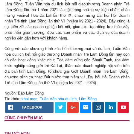
Lâm Đồng, Tuần Văn hóa du lịch kết nối giao thương Doanh nhân Trẻ
Lâm Đồng lần thứ I năm 2021 là một trong những sự kiện nhằm chào
mừng Fesival Hoa Đà Lạt lần thứ IX, chào mừng Đại hội Hội Doanh
nhân Trẻ tỉnh Lâm Đồng lần thứ VI (nhiệm kỳ 2021 - 2024). Đây cũng là
sự kiện để các doanh nghiệp kết nối, giao lưu, tạo động lực thúc đẩy
phát triển giao thương, đưa các sản phẩm và các dịch vụ của doanh
nghiệp đến gần hơn với khách hàng.
Cùng với các chương trình xúc tiến thương mại và du lịch, Tuần Văn
hóa du lịch kết nối giao thương Doanh nhân Trẻ Lâm Đồng lần này còn
có các hoạt động khác như: Tọa đàm cùng các Shark Tank, tọa đàm
khởi nghiệp cùng giới trẻ Đà Lạt, thăm các doanh nghiệp hội viên trên
địa bàn tỉnh Lâm Đồng, tổ chức giải Golf Doanh nhân Trẻ Lâm Đồng,
chương trình ca nhạc Đất nước trọn niềm vui, Đại hội Hội Doanh nhân
Trẻ tỉnh Lâm Đồng lần thứ VI (nhiệm kỳ 2021 - 2024)...
Nguồn: Báo Lâm Đồng
Từ khóa:
khai mạc
,
Tuần Văn hóa du lịch
,
Lâm Đồng
FACEBOOK
CÙNG CHUYÊN MỤC
TIN MỚI HƠN