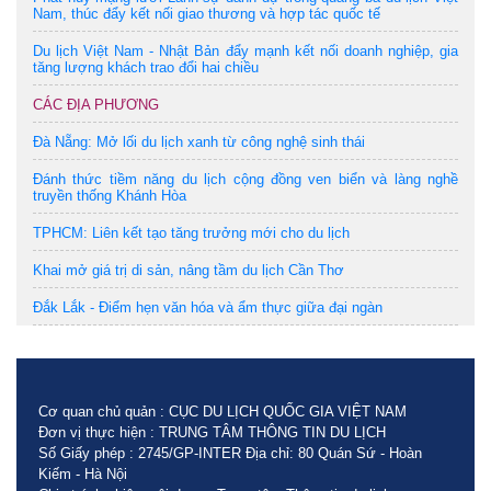
Nam, thúc đẩy kết nối giao thương và hợp tác quốc tế
Du lịch Việt Nam - Nhật Bản đẩy mạnh kết nối doanh nghiệp, gia
tăng lượng khách trao đổi hai chiều
CÁC ĐỊA PHƯƠNG
Đà Nẵng: Mở lối du lịch xanh từ công nghệ sinh thái
Đánh thức tiềm năng du lịch cộng đồng ven biển và làng nghề
truyền thống Khánh Hòa
TPHCM: Liên kết tạo tăng trưởng mới cho du lịch
Khai mở giá trị di sản, nâng tầm du lịch Cần Thơ
Đắk Lắk - Điểm hẹn văn hóa và ẩm thực giữa đại ngàn
Cơ quan chủ quản : CỤC DU LỊCH QUỐC GIA VIỆT NAM
Đơn vị thực hiện : TRUNG TÂM THÔNG TIN DU LỊCH
Số Giấy phép : 2745/GP-INTER Địa chỉ: 80 Quán Sứ - Hoàn
Kiếm - Hà Nội