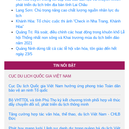
phát triển du lịch trên địa bàn tỉnh Lai Châu
Lạng Sơn: Chú trọng nâng cao chất lượng nguồn nhân lực du
lịch
Khánh Hòa: Tổ chức cuộc thi ảnh “Check in Nha Trang, Khánh
Hòa”
Quảng Trị: Rà soát, điều chỉnh các hoạt động trong khuôn khổ Lễ
hội Thống nhất non sông và Khai trương mùa du lịch biển đảo
năm 2021
Quảng Ninh dừng tất cả các lễ hội văn hóa, tôn giáo đến hết
ngày 23/5
TIN NỔI BẬT
CỤC DU LỊCH QUỐC GIA VIỆT NAM
Cục Du lịch Quốc gia Việt Nam hưởng ứng phong trào Toàn dân
bảo vệ an ninh Tổ quốc
Bộ VHTTDL và tỉnh Phú Thọ ký kết chương trình phối hợp về thúc
đẩy chuyển đổi số, phát triển du lịch thông minh
Tăng cường hợp tác văn hóa, thể thao, du lịch Việt Nam - CHLB
Đức
Phát huy mạng lưới Lãnh sự danh dự trong quảng bá du lịch Việt