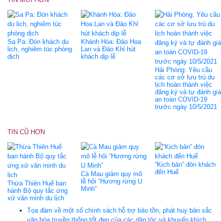
Sa Pa: Đón khách du
Khánh Hòa: Đảo Hoa
lịch, nghiêm túc phòng
Lan và Đảo Khỉ hút
dịch
khách dịp lễ
Hải Phòng: Yêu cầu
các cơ sở lưu trú du
lịch hoàn thành việc
đăng ký và tự đánh giá
an toàn COVID-19
trước ngày 10/5/2021
TIN CŨ HƠN
“Kịch bản” đón khách
đến Huế
Cà Mau giảm quy mô
lễ hội “Hương rừng U
Thừa Thiên Huế ban
Minh”
hành Bộ quy tắc ứng
xử văn minh du lịch
Tọa đàm về một số chính sách hỗ trợ bảo tồn, phát huy bản sắc
văn hóa truyền thống tốt đẹp của các dân tộc và khuyến khích