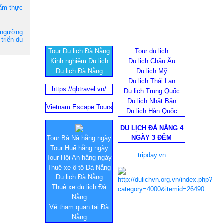
 ẩm thực
n ngưỡng
triển du
Tour Du lịch Đà Nẵng
Tour du lịch
Kinh nghiệm Du lịch
Du lịch Châu Âu
Du lịch Đà Nẵng
Du lịch Mỹ
Du lịch Thái Lan
https://qbtravel.vn/
Du lịch Trung Quốc
Du lịch Nhật Bản
Vietnam Escape Tours
Du lịch Hàn Quốc
DU LỊCH ĐÀ NẴNG 4
NGÀY 3 ĐÊM
Tour Bà Nà hằng ngày
Tour Huế hằng ngày
tripday.vn
Tour Hội An hằng ngày
Thuê xe ô tô Đà Nẵng
Du lịch Đà Nẵng
Thuê xe du lịch Đà
Nẵng
Vé tham quan tại Đà
Nẵng