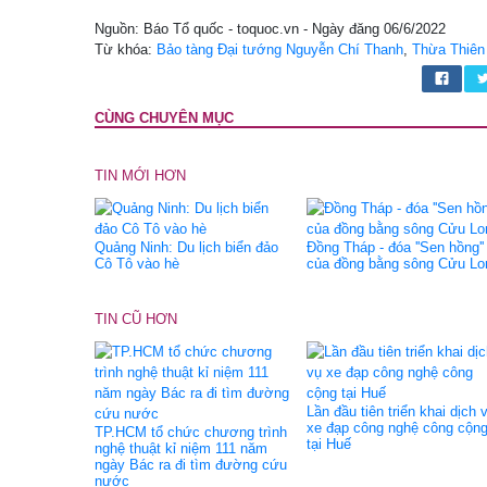
Nguồn: Báo Tổ quốc - toquoc.vn - Ngày đăng 06/6/2022
Từ khóa:
Bảo tàng Đại tướng Nguyễn Chí Thanh
,
Thừa Thiên
CÙNG CHUYÊN MỤC
TIN MỚI HƠN
Quảng Ninh: Du lịch biển đảo
Đồng Tháp - đóa ''Sen hồng''
Cô Tô vào hè
của đồng bằng sông Cửu Lo
TIN CŨ HƠN
Lần đầu tiên triển khai dịch 
xe đạp công nghệ công cộn
TP.HCM tổ chức chương trình
tại Huế
nghệ thuật kỉ niệm 111 năm
ngày Bác ra đi tìm đường cứu
nước