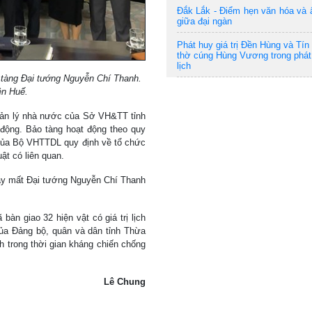
Đắk Lắk - Điểm hẹn văn hóa và
giữa đại ngàn
Phát huy giá trị Đền Hùng và Tí
thờ cúng Hùng Vương trong phát 
lịch
 tàng Đại tướng Nguyễn Chí Thanh.
ên Huế.
uản lý nhà nước của Sở VH&TT tỉnh
động. Bảo tàng hoạt động theo quy
của Bộ VHTTDL quy định về tổ chức
ật có liên quan.
gày mất Đại tướng Nguyễn Chí Thanh
àn giao 32 hiện vật có giá trị lịch
ủa Đảng bộ, quân và dân tỉnh Thừa
 trong thời gian kháng chiến chống
Lê Chung