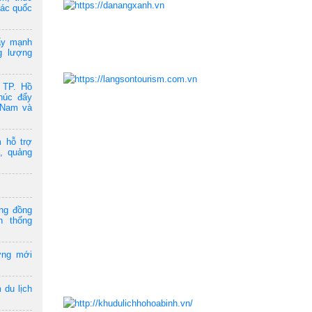
tác quốc
ẩy mạnh
g lượng
 TP. Hồ
húc đẩy
t Nam và
 hỗ trợ
, quảng
ộng đồng
n thống
ởng mới
 du lịch