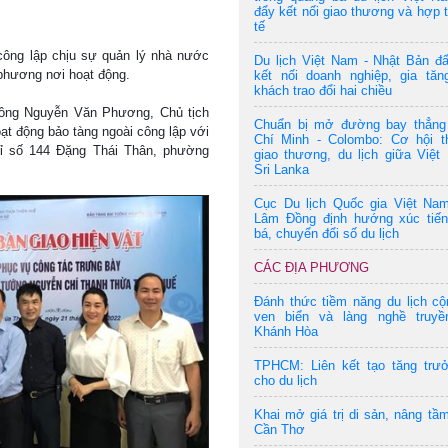
đẩy kết nối giao thương và hợp 
tế
công lập chịu sự quản lý nhà nước
Du lịch Việt Nam - Nhật Bản đ
phương nơi hoạt động.
kết nối doanh nghiệp, gia tăn
khách trao đổi hai chiều
 ông Nguyễn Văn Phương, Chủ tịch
Chuẩn bị mở đường bay thẳng
 động bảo tàng ngoài công lập với
Chí Minh - Colombo: Cơ hội t
hỉ số 144 Đặng Thái Thân, phường
giao thương, du lịch giữa Việ
Sri Lanka
Cục Du lịch Quốc gia Việt Nam
Lâm Đồng định hướng xúc tiến
bá, chuyển đổi số du lịch
CÁC ĐỊA PHƯƠNG
Đánh thức tiềm năng du lịch c
ven biển và làng nghề truyề
Khánh Hòa
TPHCM: Liên kết tạo tăng trư
cho du lịch
Khai mở giá trị di sản, nâng tầm
Cần Thơ