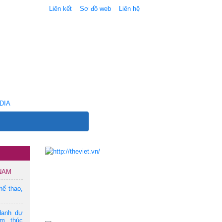
Liên kết
Sơ đồ web
Liên hệ
DIA
 NAM
hể thao,
danh dự
am, thúc