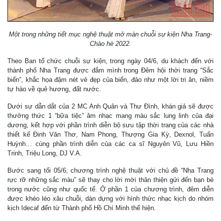
Một trong những tiết mục nghệ thuật mở màn chuỗi sự kiện Nha Trang-
Chào hè 2022.
Theo Ban tổ chức chuỗi sự kiện, trong ngày 04/6, du khách đến với
thành phố Nha Trang được đắm mình trong Đêm hội thời trang “Sắc
biển”, khắc họa đậm nét vẻ đẹp của biển, đảo như một lời tri ân, niềm
tự hào về quê hương, đất nước.
Dưới sự dẫn dắt của 2 MC Anh Quân và Thư Đình, khán giả sẽ được
thưởng thức 1 “bữa tiệc” âm nhạc mang màu sắc lung linh của đại
dương, kết hợp với phần trình diễn bộ sưu tập thời trang của các nhà
thiết kế Đinh Văn Thơ, Nam Phong, Thượng Gia Kỳ, Dexnol, Tuấn
Huỳnh… cùng phần trình diễn của các ca sĩ Nguyên Vũ, Lưu Hiền
Trinh, Triệu Long, DJ V.A.
Bước sang tối 05/6, chương trình nghệ thuật với chủ đề “Nha Trang
rực rỡ những sắc màu” sẽ thay cho lời mời thân thiện gửi đến bạn bè
trong nước cũng như quốc tế. Ở phần 1 của chương trình, đêm diễn
được khéo léo xâu chuỗi, dàn dựng với hình thức nhạc kịch do nhóm
kịch Idecaf đến từ Thành phố Hồ Chí Minh thể hiện.