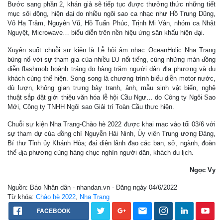
Bước sang phần 2, khán giả sẽ tiếp tục được thưởng thức những tiết
mục sôi động, hiện đại do nhiều ngôi sao ca nhạc như Hồ Trung Dũng,
Võ Hạ Trâm, Nguyên Vũ, Hồ Tuấn Phúc, Trịnh Mi Vân, nhóm ca Nhật
Nguyệt, Microwave… biểu diễn trên nền hiệu ứng sân khấu hiện đại.
Xuyên suốt chuỗi sự kiện là Lễ hội âm nhạc OceanHolic Nha Trang
bùng nổ với sự tham gia của nhiều DJ nổi tiếng, cùng những màn đồng
diễn flashmob hoành tráng do hàng trăm người dân địa phương và du
khách cùng thể hiện. Song song là chương trình biểu diễn motor nước,
dù lượn, không gian trưng bày tranh, ảnh, mẫu sinh vật biển, nghệ
thuật sắp đặt giới thiệu văn hóa lễ hội Cầu Ngư… do Công ty Ngôi Sao
Mới, Công ty TNHH Ngôi sao Giải trí Toàn Cầu thực hiện.
Chuỗi sự kiện Nha Trang-Chào hè 2022 được khai mạc vào tối 03/6 với
sự tham dự của đồng chí Nguyễn Hải Ninh, Ủy viên Trung ương Đảng,
Bí thư Tỉnh ủy Khánh Hòa; đại diện lãnh đạo các ban, sở, ngành, đoàn
thể địa phương cùng hàng chục nghìn người dân, khách du lịch.
Ngọc Vy
Nguồn: Báo Nhân dân - nhandan.vn - Đăng ngày 04/6/2022
Từ khóa:
Chào hè 2022
,
Nha Trang
FACEBOOK