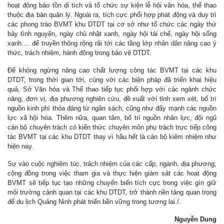
hoạt động bảo tồn di tích và tổ chức sự kiện lễ hội văn hóa, thể thao
thuộc địa bàn quản lý. Ngoài ra, tích cực phối hợp phát động và duy trì
các phong trào BVMT khu DTDT tại cơ sở như tổ chức các ngày thứ
bảy tình nguyện, ngày chủ nhật xanh, ngày hội tái chế, ngày hội sống
xanh.... để truyền thông rộng rãi tới các tầng lớp nhân dân nâng cao ý
thức, trách nhiệm, hành động trong bảo vệ DTDT.
Để không ngừng nâng cao chất lượng công tác BVMT tại các khu
DTDT, trong thời gian tới, cùng với các biện pháp đã triển khai hiệu
quả, Sở Văn hóa và Thể thao tiếp tục phối hợp với các ngành chức
năng, đơn vị, địa phương nghiên cứu, đề xuất với tỉnh xem xét, bố trí
nguồn kinh phí thỏa đáng từ ngân sách, cũng như đẩy mạnh các nguồn
lực xã hội hóa. Thêm nữa, quan tâm, bố trí nguồn nhân lực, đội ngũ
cán bộ chuyên trách có kiến thức chuyên môn phụ trách trực tiếp công
tác BVMT tại các khu DTDT thay vì hầu hết là cán bộ kiêm nhiệm như
hiện nay.
Sự vào cuộc nghiêm túc, trách nhiệm của các cấp, ngành, địa phương,
cộng đồng trong việc tham gia và thực hiện giám sát các hoạt động
BVMT sẽ tiếp tục tạo những chuyển biến tích cực trong việc gìn giữ
môi trường cảnh quan tại các khu DTDT, trở thành nền tảng quan trọng
để du lịch Quảng Ninh phát triển bền vững trong tương lai./.
Nguyễn Dung