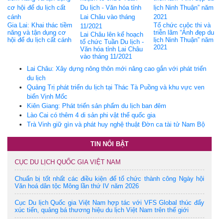
Gia Lai: Khai thác tiềm
Tổ chức cuộc thi và
năng và tận dụng cơ
triễn lãm “Ảnh đẹp du
Lai Châu lên kế hoạch
hội để du lịch cất cánh
lịch Ninh Thuận” năm
tổ chức Tuần Du lịch -
2021
Văn hóa tỉnh Lai Châu
vào tháng 11/2021
Lai Châu: Xây dựng nông thôn mới nâng cao gắn với phát triển
du lịch
Quảng Trị phát triển du lịch tại Thác Tà Puồng và khu vực ven
biển Vịnh Mốc
Kiên Giang: Phát triển sản phẩm du lịch ban đêm
Lào Cai có thêm 4 di sản phi vật thể quốc gia
Trà Vinh giữ gìn và phát huy nghệ thuật Đờn ca tài tử Nam Bộ
TIN NỔI BẬT
CỤC DU LỊCH QUỐC GIA VIỆT NAM
Chuẩn bị tốt nhất các điều kiện để tổ chức thành công Ngày hội
Văn hoá dân tộc Mông lần thứ IV năm 2026
Cục Du lịch Quốc gia Việt Nam hợp tác với VFS Global thúc đẩy
xúc tiến, quảng bá thương hiệu du lịch Việt Nam trên thế giới