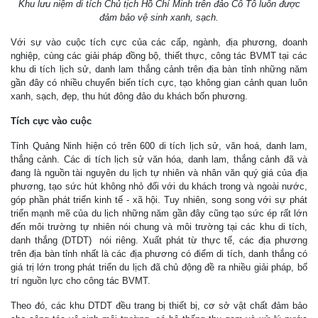
Khu lưu niệm di tích Chủ tịch Hồ Chí Minh trên đảo Cô Tô luôn được
đảm bảo vệ sinh xanh, sạch.
Với sự vào cuộc tích cực của các cấp, ngành, địa phương, doanh
nghiệp, cùng các giải pháp đồng bộ, thiết thực, công tác BVMT tại các
khu di tích lịch sử, danh lam thắng cảnh trên địa bàn tỉnh những năm
gần đây có nhiều chuyển biến tích cực, tạo không gian cảnh quan luôn
xanh, sạch, đẹp, thu hút đông đảo du khách bốn phương.
Tích cực vào cuộc
Tỉnh Quảng Ninh hiện có trên 600 di tích lịch sử, văn hoá, danh lam,
thắng cảnh. Các di tích lịch sử văn hóa, danh lam, thắng cảnh đã và
đang là nguồn tài nguyên du lịch tự nhiên và nhân văn quý giá của địa
phương, tạo sức hút không nhỏ đối với du khách trong và ngoài nước,
góp phần phát triển kinh tế - xã hội. Tuy nhiên, song song với sự phát
triển mạnh mẽ của du lịch những năm gần đây cũng tạo sức ép rất lớn
đến môi trường tự nhiên nói chung và môi trường tại các khu di tích,
danh thắng (DTDT) nói riêng. Xuất phát từ thực tế, các địa phương
trên địa bàn tỉnh nhất là các địa phương có điểm di tích, danh thắng có
giá trị lớn trong phát triển du lịch đã chủ động đề ra nhiều giải pháp, bố
trí nguồn lực cho công tác BVMT.
Theo đó, các khu DTDT đều trang bị thiết bị, cơ sở vật chất đảm bảo