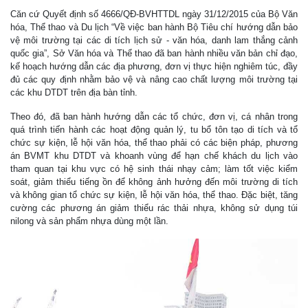
Căn cứ Quyết định số 4666/QĐ-BVHTTDL ngày 31/12/2015 của Bộ Văn
hóa, Thể thao và Du lịch “Về việc ban hành Bộ Tiêu chí hướng dẫn bảo
vệ môi trường tại các di tích lịch sử - văn hóa, danh lam thắng cảnh
quốc gia”, Sở Văn hóa và Thể thao đã ban hành nhiều văn bản chỉ đạo,
kế hoạch hướng dẫn các địa phương, đơn vị thực hiện nghiêm túc, đầy
đủ các quy định nhằm bảo vệ và nâng cao chất lượng môi trường tại
các khu DTDT trên địa bàn tỉnh.
Theo đó, đã ban hành hướng dẫn các tổ chức, đơn vị, cá nhân trong
quá trình tiến hành các hoạt động quản lý, tu bổ tôn tạo di tích và tổ
chức sự kiện, lễ hội văn hóa, thể thao phải có các biện pháp, phương
án BVMT khu DTDT và khoanh vùng để hạn chế khách du lịch vào
tham quan tại khu vực có hệ sinh thái nhạy cảm; làm tốt việc kiểm
soát, giảm thiểu tiếng ồn để không ảnh hưởng đến môi trường di tích
và không gian tổ chức sự kiện, lễ hội văn hóa, thể thao. Đặc biệt, tăng
cường các phương án giảm thiểu rác thải nhựa, không sử dụng túi
nilong và sản phẩm nhựa dùng một lần.