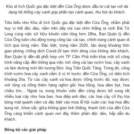
Khu di tích Quốc gia đặc biệt đền Cửa Ông được đầu tư cải tạo với đa
dạng hệ thống cây xanh góp phần tạo cảnh quan, thu hút du khách.
Tiêu biểu như Khu di tích Quốc gia đặc biệt đền Cửa Ông, nhằm phát
huy vị thế độc đáo, nằm trên dãy núi cao nhìn thẳng ra vịnh Bái Tử
Long cùng việc sở hữu khuôn viên rộng hơn 18ha, Ban Quản lý đền
Cửa Ông luôn chủ động trong công tác cải tạo, chỉnh trang cảnh quan di
tích qua từng năm. Đặc biệt, trong năm 2020, tận dụng khoảng thời
gian phòng chống dịch Covid-19 tạm thời đóng cửa không đón khách,
Ban Quản lý đền đã phối hợp với TP Cẩm Phả triển khai một số công
trình nâng cấp đền thông qua việc mở rộng cải tạo vườn hoa, cây xanh
và làm đường mới lên tượng Đức ông Trần Quốc Tảng. Trong đó, công
trình vườn hoa cây xanh nằm ở vị trí trước đền Cửa Ông, có diện tích
khoảng 2ha. Từ các cây xanh và hoa được trồng trước đó, nay được
mở rộng và trồng thêm hàng nghìn gốc hoa hồng, hoa dâm bụt, hoa
chiều tím... Ngoài ra, trong khuôn viên đền cũng được bổ sung rất
nhiều loại cây như hoa ban, hoa điệp anh đào, các loại cây cổ thụ tỏa
bóng mát quanh năm và đặc biệt vào mùa lễ hội xuân các loại hoa đều
bung nở, khoe sắc giữa không gian linh thiêng, thanh tịnh của đền Cửa
Ông càng khiến cảnh quan nơi đây thêm phần độc đáo, hấp dẫn du
khách.
Đồng bộ các giải pháp