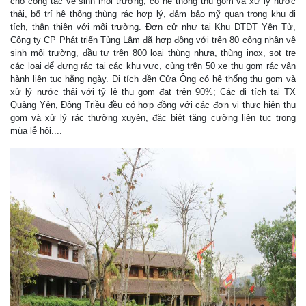
cho công tác vệ sinh môi trường, có hệ thống thu gom và xử lý nước
thải, bố trí hệ thống thùng rác hợp lý, đảm bảo mỹ quan trong khu di
tích, thân thiện với môi trường. Đơn cử như tại Khu DTDT Yên Tử,
Công ty CP Phát triển Tùng Lâm đã hợp đồng với trên 80 công nhân vệ
sinh môi trường, đầu tư trên 800 loại thùng nhựa, thùng inox, sọt tre
các loại để đựng rác tại các khu vực, cùng trên 50 xe thu gom rác vận
hành liên tục hằng ngày. Di tích đền Cửa Ông có hệ thống thu gom và
xử lý nước thải với tỷ lệ thu gom đạt trên 90%; Các di tích tại TX
Quảng Yên, Đông Triều đều có hợp đồng với các đơn vị thực hiện thu
gom và xử lý rác thường xuyên, đặc biệt tăng cường liên tục trong
mùa lễ hội....