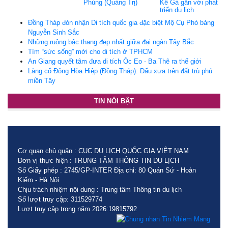
Phùng (Quảng Trị)
Kê Gà gắn với phát
triển du lịch
Đồng Tháp đón nhận Di tích quốc gia đặc biệt Mộ Cụ Phó bảng
Nguyễn Sinh Sắc
Những ruộng bậc thang đẹp nhất giữa đại ngàn Tây Bắc
Tìm “sức sống” mới cho di tích ở TPHCM
An Giang quyết tâm đưa di tích Óc Eo - Ba Thê ra thế giới
Làng cổ Đông Hòa Hiệp (Đồng Tháp): Dấu xưa trên đất trù phú
miền Tây
TIN NỔI BẬT
Cơ quan chủ quản : CỤC DU LỊCH QUỐC GIA VIỆT NAM
Đơn vị thực hiện : TRUNG TÂM THÔNG TIN DU LỊCH
Số Giấy phép : 2745/GP-INTER Địa chỉ: 80 Quán Sứ - Hoàn
Kiếm - Hà Nội
Chịu trách nhiệm nội dung : Trung tâm Thông tin du lịch
Số lượt truy cập: 311529774
Lượt truy cập trong năm 2026:19815792