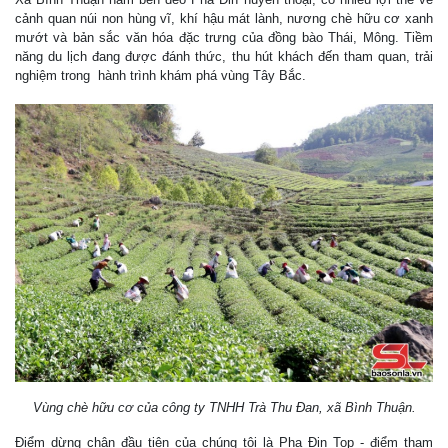
cảnh quan núi non hùng vĩ, khí hậu mát lành, nương chè hữu cơ xanh
mướt và bản sắc văn hóa đặc trưng của đồng bào Thái, Mông. Tiềm
năng du lịch đang được đánh thức, thu hút khách đến tham quan, trải
nghiệm trong hành trình khám phá vùng Tây Bắc.
Vùng chè hữu cơ của công ty TNHH Trà Thu Đan, xã Bình Thuận.
Điểm dừng chân đầu tiên của chúng tôi là Pha Đin Top - điểm tham