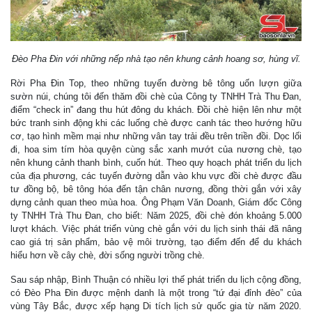
Đèo Pha Đin với những nếp nhà tạo nên khung cảnh hoang sơ, hùng vĩ.
Rời Pha Đin Top, theo những tuyến đường bê tông uốn lượn giữa
sườn núi, chúng tôi đến thăm đồi chè của Công ty TNHH Trà Thu Đan,
điểm “check in” đang thu hút đông du khách. Đồi chè hiện lên như một
bức tranh sinh động khi các luống chè được canh tác theo hướng hữu
cơ, tạo hình mềm mại như những vân tay trải đều trên triền đồi. Dọc lối
đi, hoa sim tím hòa quyện cùng sắc xanh mướt của nương chè, tạo
nên khung cảnh thanh bình, cuốn hút. Theo quy hoạch phát triển du lịch
của địa phương, các tuyến đường dẫn vào khu vực đồi chè được đầu
tư đồng bộ, bê tông hóa đến tận chân nương, đồng thời gắn với xây
dựng cảnh quan theo mùa hoa. Ông Phạm Văn Doanh, Giám đốc Công
ty TNHH Trà Thu Đan, cho biết: Năm 2025, đồi chè đón khoảng 5.000
lượt khách. Việc phát triển vùng chè gắn với du lịch sinh thái đã nâng
cao giá trị sản phẩm, bảo vệ môi trường, tạo điểm đến để du khách
hiểu hơn về cây chè, đời sống người trồng chè.
Sau sáp nhập, Bình Thuận có nhiều lợi thế phát triển du lịch cộng đồng,
có Đèo Pha Đin được mệnh danh là một trong “tứ đại đỉnh đèo” của
vùng Tây Bắc, được xếp hạng Di tích lịch sử quốc gia từ năm 2020.