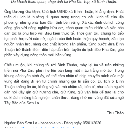
Du khách tham quan, chụp ảnh tại Pha Đin Top, xã Bình Thuận.
Ông Dương Gia Định, Chủ tịch UBND xã Bình Thuận, khẳng định: Phát
triển du lịch là hướng đi quan trọng trong cơ cấu kinh tế của địa
phương, nhưng phải bảo đảm tính bền vững. Xã xác định du lịch cộng
đồng gắn với nông nghiệp hữu cơ, cảnh quan thiên nhiên và văn hóa
dân tộc là phù hợp với điều kiện thực tế. Thời gian tới, chúng tôi tiếp
tục phối hợp với các sở, ngành của tỉnh hoàn thiện quy hoạch, đào tạo
nguồn nhân lực, nâng cao chất lượng sản phẩm, từng bước đưa Bình
Thuận trở thành điểm đến hấp dẫn trên tuyến du lịch đèo Pha Đin, góp
phần xây dựng nông thôn mới bền vững.
Chiều muộn, khi chúng tôi rời Bình Thuận, mây lại ùa về trên những
triền núi Pha Đin, phủ nhẹ lên bản làng một màu trắng mờ ảo. Trong
khung cảnh yên bình ấy, có thể cảm nhận rõ nhịp chuyển mình của một
vùng đất đang đi lên từ chính những giá trị sẵn có. Du lịch ở Bình
Thuận không ồn ào, không vội vã, mà chậm rãi, bền bỉ, như cách người
dân nơi đây gìn giữ nương chè, giữ rừng, giữ văn hóa để trao lại cho
du khách những trải nghiệm chân thực, đáng nhớ nơi vùng đất cửa ngõ
Tây Bắc của Sơn La.
Thu Thảo
Nguồn: Báo Sơn La - baosonla.vn - Đăng ngày 05/01/2026