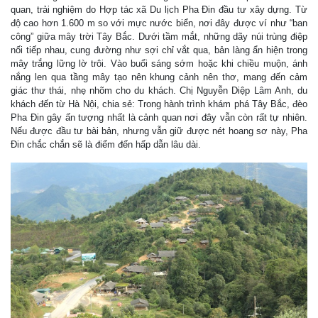
quan, trải nghiệm do Hợp tác xã Du lịch Pha Đin đầu tư xây dựng. Từ
độ cao hơn 1.600 m so với mực nước biển, nơi đây được ví như “ban
công” giữa mây trời Tây Bắc. Dưới tầm mắt, những dãy núi trùng điệp
nối tiếp nhau, cung đường như sợi chỉ vắt qua, bản làng ẩn hiện trong
mây trắng lững lờ trôi. Vào buổi sáng sớm hoặc khi chiều muộn, ánh
nắng len qua tầng mây tạo nên khung cảnh nên thơ, mang đến cảm
giác thư thái, nhẹ nhõm cho du khách. Chị Nguyễn Diệp Lâm Anh, du
khách đến từ Hà Nội, chia sẻ: Trong hành trình khám phá Tây Bắc, đèo
Pha Đin gây ấn tượng nhất là cảnh quan nơi đây vẫn còn rất tự nhiên.
Nếu được đầu tư bài bản, nhưng vẫn giữ được nét hoang sơ này, Pha
Đin chắc chắn sẽ là điểm đến hấp dẫn lâu dài.