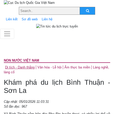
Liên kết
Sơ đồ web
Liên hệ
NON NƯỚC VIỆT NAM
Di tích - Danh thắng
Văn hóa - Lễ hội
Ẩm thực ba miền
Làng nghề,
làng cổ
Khám phá du lịch Bình Thuận -
Sơn La
Cập nhật: 05/01/2026 11:03:31
Số lần đọc: 967
Xã Bình Thuận nằm bên đèo Pha Đin huyền thoại, có nhiều lợi thế về