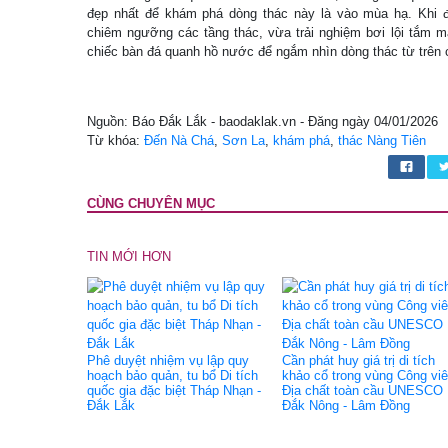
đẹp nhất để khám phá dòng thác này là vào mùa hạ. Khi 
chiêm ngưỡng các tầng thác, vừa trải nghiệm bơi lội tắm m
chiếc bàn đá quanh hồ nước để ngắm nhìn dòng thác từ trên 
Nguồn: Báo Đắk Lắk - baodaklak.vn - Đăng ngày 04/01/2026
Từ khóa:
Đến Nà Chá
,
Sơn La
,
khám phá
,
thác Nàng Tiên
CÙNG CHUYÊN MỤC
TIN MỚI HƠN
Phê duyệt nhiệm vụ lập quy
Cần phát huy giá trị di tích
hoạch bảo quản, tu bổ Di tích
khảo cổ trong vùng Công vi
quốc gia đặc biệt Tháp Nhạn -
Địa chất toàn cầu UNESCO
Đắk Lắk
Đắk Nông - Lâm Đồng