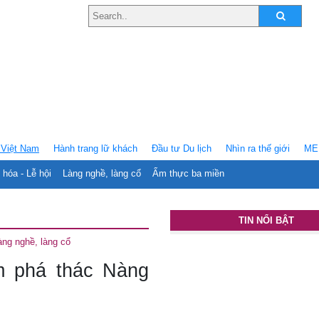
Việt Nam
Hành trang lữ khách
Ðầu tư Du lịch
Nhìn ra thế giới
ME
 hóa - Lễ hội
Làng nghề, làng cổ
Ẩm thực ba miền
TIN NỔI BẬT
àng nghề, làng cổ
 phá thác Nàng