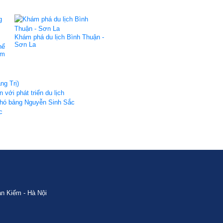
Khám phá du lịch Bình Thuận -
Sơn La
hể
ám
g Trị)
 với phát triển du lịch
Phó bảng Nguyễn Sinh Sắc
c
n Kiếm - Hà Nội