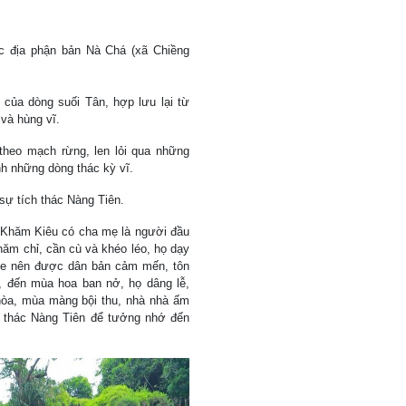
ộc địa phận bản Nà Chá (xã Chiềng
của dòng suối Tân, hợp lưu lại từ
và hùng vĩ.
theo mạch rừng, len lỏi qua những
nh những dòng thác kỳ vĩ.
sự tích thác Nàng Tiên.
, Khăm Kiêu có cha mẹ là người đầu
hăm chỉ, cần cù và khéo léo, họ dạy
xòe nên được dân bản cảm mến, tôn
ờ, đến mùa hoa ban nở, họ dâng lễ,
òa, mùa màng bội thu, nhà nhà ấm
à thác Nàng Tiên để tưởng nhớ đến