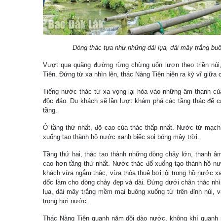
Dòng thác tựa như những dải lụa, dải mây trắng buô
Vượt qua quãng đường rừng chừng uốn lượn theo triền núi
Tiên. Đứng từ xa nhìn lên, thác Nàng Tiên hiện ra kỳ vĩ giữa
Tiếng nước thác từ xa vọng lại hòa vào những âm thanh củ
độc đáo. Du khách sẽ lần lượt khám phá các tầng thác để
tầng.
Ở tầng thứ nhất, độ cao của thác thấp nhất. Nước từ mạch
xuống tạo thành hồ nước xanh biếc soi bóng mây trời.
Tầng thứ hai, thác tạo thành những dòng chảy lớn, thanh â
cao hơn tầng thứ nhất. Nước thác đổ xuống tạo thành hồ nư
khách vừa ngắm thác, vừa thỏa thuê bơi lội trong hồ nước xa
dốc làm cho dòng chảy đẹp và dài. Đứng dưới chân thác nhì
lụa, dải mây trắng mềm mại buông xuống từ trên đỉnh núi, 
trong hơi nước.
Thác Nàng Tiên quanh năm dồi dào nước, không khí quanh 