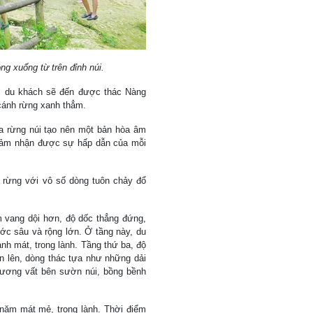
ng xuống từ trên đỉnh núi.
, du khách sẽ đến được thác Nàng
 cánh rừng xanh thẳm.
a rừng núi tạo nên một bản hòa âm
 cảm nhận được sự hấp dẫn của mỗi
 rừng với vô số dòng tuôn chảy đổ
m vang dội hơn, độ dốc thẳng đứng,
ớc sâu và rộng lớn. Ở tầng này, du
nh mát, trong lành. Tầng thứ ba, độ
n lên, dòng thác tựa như những dải
vương vất bên sườn núi, bồng bềnh
năm mát mẻ, trong lành. Thời điểm