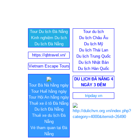
Tour Du lịch Đà Nẵng
Tour du lịch
Kinh nghiệm Du lịch
Du lịch Châu Âu
Du lịch Đà Nẵng
Du lịch Mỹ
Du lịch Thái Lan
https://qbtravel.vn/
Du lịch Trung Quốc
Du lịch Nhật Bản
Vietnam Escape Tours
Du lịch Hàn Quốc
DU LỊCH ĐÀ NẴNG 4
NGÀY 3 ĐÊM
Tour Bà Nà hằng ngày
Tour Huế hằng ngày
tripday.vn
Tour Hội An hằng ngày
Thuê xe ô tô Đà Nẵng
Du lịch Đà Nẵng
Thuê xe du lịch Đà
Nẵng
Vé tham quan tại Đà
Nẵng