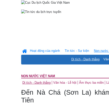
Hoạt động của ngành
Tin tức - Sự kiện
Non nước 
Di tích - Danh thắng
Văn
NON NƯỚC VIỆT NAM
Di tích - Danh thắng
Văn hóa - Lễ hội
Ẩm thực ba miền
L
Đến Nà Chá (Sơn La) khám
Tiên