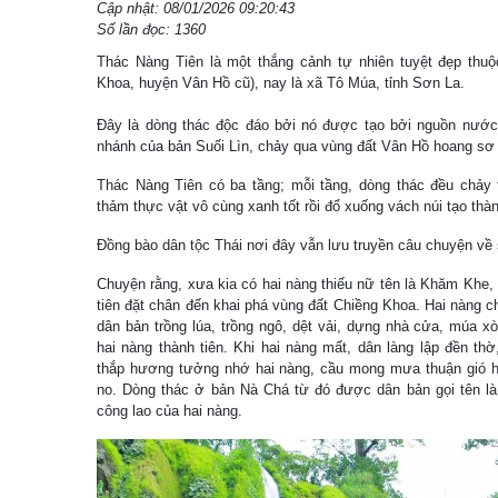
Cập nhật: 08/01/2026 09:20:43
Số lần đọc: 1360
Thác Nàng Tiên là một thắng cảnh tự nhiên tuyệt đẹp thu
Khoa, huyện Vân Hồ cũ), nay là xã Tô Múa, tỉnh Sơn La.
Đây là dòng thác độc đáo bởi nó được tạo bởi nguồn nước 
nhánh của bản Suối Lìn, chảy qua vùng đất Vân Hồ hoang sơ 
Thác Nàng Tiên có ba tầng; mỗi tầng, dòng thác đều chảy 
thảm thực vật vô cùng xanh tốt rồi đổ xuống vách núi tạo thà
Đồng bào dân tộc Thái nơi đây vẫn lưu truyền câu chuyện về 
Chuyện rằng, xưa kia có hai nàng thiếu nữ tên là Khăm Khe
tiên đặt chân đến khai phá vùng đất Chiềng Khoa. Hai nàng c
dân bản trồng lúa, trồng ngô, dệt vải, dựng nhà cửa, múa 
hai nàng thành tiên. Khi hai nàng mất, dân làng lập đền th
thắp hương tưởng nhớ hai nàng, cầu mong mưa thuận gió h
no. Dòng thác ở bản Nà Chá từ đó được dân bản gọi tên l
công lao của hai nàng.