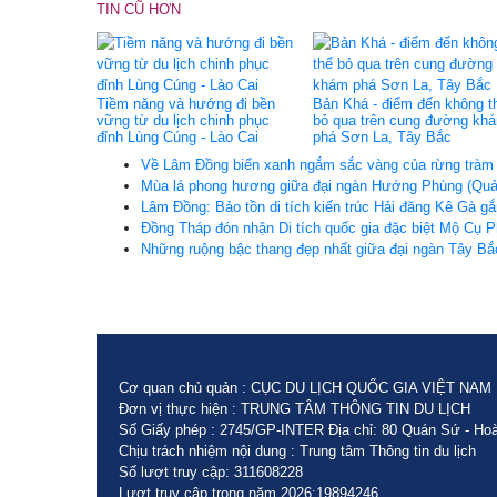
TIN CŨ HƠN
Tiềm năng và hướng đi bền
Bản Khá - điểm đến không t
vững từ du lịch chinh phục
bỏ qua trên cung đường kh
đỉnh Lùng Cúng - Lào Cai
phá Sơn La, Tây Bắc
Về Lâm Đồng biển xanh ngắm sắc vàng của rừng tràm
Mùa lá phong hương giữa đại ngàn Hướng Phùng (Quản
Lâm Đồng: Bảo tồn di tích kiến trúc Hải đăng Kê Gà gắn
Đồng Tháp đón nhận Di tích quốc gia đặc biệt Mộ Cụ 
Những ruộng bậc thang đẹp nhất giữa đại ngàn Tây Bắ
Cơ quan chủ quản : CỤC DU LỊCH QUỐC GIA VIỆT NAM
Đơn vị thực hiện : TRUNG TÂM THÔNG TIN DU LỊCH
Số Giấy phép : 2745/GP-INTER Địa chỉ: 80 Quán Sứ - Hoà
Chịu trách nhiệm nội dung : Trung tâm Thông tin du lịch
Số lượt truy cập: 311608228
Lượt truy cập trong năm 2026:19894246