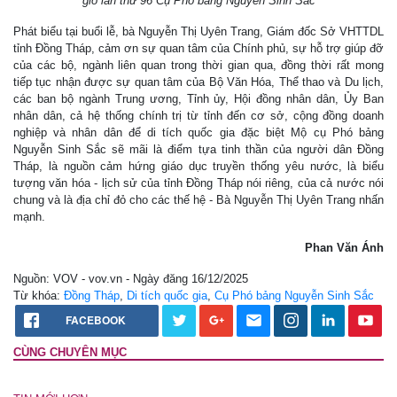
giỗ lần thứ 96 Cụ Phó bảng Nguyễn Sinh Sắc
Phát biểu tại buổi lễ, bà Nguyễn Thị Uyên Trang, Giám đốc Sở VHTTDL
tỉnh Đồng Tháp, cảm ơn sự quan tâm của Chính phủ, sự hỗ trợ giúp đỡ
của các bộ, ngành liên quan trong thời gian qua, đồng thời rất mong
tiếp tục nhận được sự quan tâm của Bộ Văn Hóa, Thể thao và Du lịch,
các ban bộ ngành Trung ương, Tỉnh ủy, Hội đồng nhân dân, Ủy Ban
nhân dân, cả hệ thống chính trị từ tỉnh đến cơ sở, cộng đồng doanh
nghiệp và nhân dân để di tích quốc gia đặc biệt Mộ cụ Phó bảng
Nguyễn Sinh Sắc sẽ mãi là điểm tựa tinh thần của người dân Đồng
Tháp, là nguồn cảm hứng giáo dục truyền thống yêu nước, là biểu
tượng văn hóa - lịch sử của tỉnh Đồng Tháp nói riêng, của cả nước nói
chung và là địa chỉ đỏ cho các thế hệ - Bà Nguyễn Thị Uyên Trang nhấn
mạnh.
Phan Văn Ánh
Nguồn: VOV - vov.vn - Ngày đăng 16/12/2025
Từ khóa:
Đồng Tháp
,
Di tích quốc gia
,
Cụ Phó bảng Nguyễn Sinh Sắc
FACEBOOK
CÙNG CHUYÊN MỤC