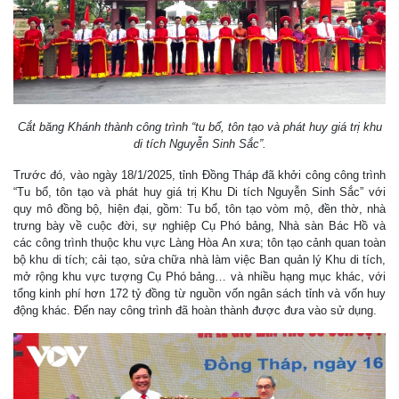
Cắt băng Khánh thành công trình “tu bổ, tôn tạo và phát huy giá trị khu
di tích Nguyễn Sinh Sắc”.
Trước đó, vào ngày 18/1/2025, tỉnh Đồng Tháp đã khởi công công trình
“Tu bổ, tôn tạo và phát huy giá trị Khu Di tích Nguyễn Sinh Sắc” với
quy mô đồng bộ, hiện đại, gồm: Tu bổ, tôn tạo vòm mộ, đền thờ, nhà
trưng bày về cuộc đời, sự nghiệp Cụ Phó bảng, Nhà sàn Bác Hồ và
các công trình thuộc khu vực Làng Hòa An xưa; tôn tạo cảnh quan toàn
bộ khu di tích; cải tạo, sửa chữa nhà làm việc Ban quản lý Khu di tích,
mở rộng khu vực tượng Cụ Phó bảng… và nhiều hạng mục khác, với
tổng kinh phí hơn 172 tỷ đồng từ nguồn vốn ngân sách tỉnh và vốn huy
động khác. Đến nay công trình đã hoàn thành được đưa vào sử dụng.