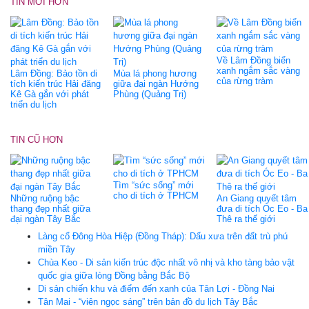
TIN MỚI HƠN
Về Lâm Đồng biển
xanh ngắm sắc vàng
Lâm Đồng: Bảo tồn di
Mùa lá phong hương
của rừng tràm
tích kiến trúc Hải đăng
giữa đại ngàn Hướng
Kê Gà gắn với phát
Phùng (Quảng Trị)
triển du lịch
TIN CŨ HƠN
Tìm “sức sống” mới
cho di tích ở TPHCM
Những ruộng bậc
An Giang quyết tâm
thang đẹp nhất giữa
đưa di tích Óc Eo - Ba
đại ngàn Tây Bắc
Thê ra thế giới
Làng cổ Đông Hòa Hiệp (Đồng Tháp): Dấu xưa trên đất trù phú
miền Tây
Chùa Keo - Di sản kiến trúc độc nhất vô nhị và kho tàng bảo vật
quốc gia giữa lòng Đồng bằng Bắc Bộ
Di sản chiến khu và điểm đến xanh của Tân Lợi - Đồng Nai
Tân Mai - “viên ngọc sáng” trên bản đồ du lịch Tây Bắc