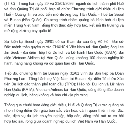
(TITC) - Trong hai ngày 29 và 31/01/2026, ngành du lịch thành phố Huế
và tỉnh Quảng Trị đã phối hợp tổ chức Chương trình giới thiệu du lịch
Huế - Quảng Trị và xúc tiến mở đường bay Hàn Quốc - Huế tại Seoul
và Busan (Hàn Quốc). Chương trình nhằm quảng bá hình ảnh du lịch
miền Trung Việt Nam, đồng thời thúc đẩy hợp tác, kết nối thị trường và
mở rộng đường bay quốc tế.
Sự kiện tại Seoul ngày 29/01 có sự tham dự của ông Vũ Hồ - Đại sứ
Đặc mệnh toàn quyền nước CHXHCN Việt Nam tại Hàn Quốc; ông Lee
Jin Seok - đại diện Hiệp hội Du lịch và Lữ hành Hàn Quốc (KATA); đại
diện Vietnam Airlines tại Hàn Quốc, cùng khoảng 100 doanh nghiệp lữ
hành, hãng hàng không và cơ quan báo chí Hàn Quốc.
Tiếp đó, chương trình tại Busan ngày 31/01 vinh dự đón tiếp bà Đoàn
Phương Lan - Tổng Lãnh sự Việt Nam tại Busan; đại diện Tổ chức Xúc
tiến Du lịch các thành phố toàn cầu (TPO); Hiệp hội Du lịch và Lữ hành
Hàn Quốc (KATA); Vietnam Airlines tại Hàn Quốc, cùng đông đảo doanh
nghiệp du lịch, hàng không và báo chí địa phương.
Thông qua chuỗi hoạt động giới thiệu, Huế và Quảng Trị được quảng bá
như những điểm đến giàu bản sắc văn hóa, cảnh quan thiên nhiên đặc
sắc, dịch vụ du lịch chuyên nghiệp, hấp dẫn, đồng thời mở ra cơ hội
hợp tác sâu rộng giữa doanh nghiệp du lịch Việt Nam và Hàn Quốc.