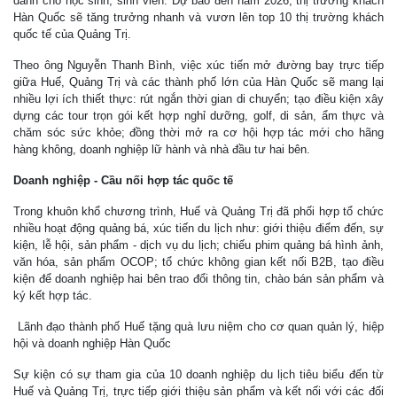
dành cho học sinh, sinh viên. Dự báo đến năm 2026, thị trường khách
Hàn Quốc sẽ tăng trưởng nhanh và vươn lên top 10 thị trường khách
quốc tế của Quảng Trị.
Theo ông Nguyễn Thanh Bình, việc xúc tiến mở đường bay trực tiếp
giữa Huế, Quảng Trị và các thành phố lớn của Hàn Quốc sẽ mang lại
nhiều lợi ích thiết thực: rút ngắn thời gian di chuyển; tạo điều kiện xây
dựng các tour trọn gói kết hợp nghỉ dưỡng, golf, di sản, ẩm thực và
chăm sóc sức khỏe; đồng thời mở ra cơ hội hợp tác mới cho hãng
hàng không, doanh nghiệp lữ hành và nhà đầu tư hai bên.
Doanh nghiệp - Cầu nối hợp tác quốc tế
Trong khuôn khổ chương trình, Huế và Quảng Trị đã phối hợp tổ chức
nhiều hoạt động quảng bá, xúc tiến du lịch như: giới thiệu điểm đến, sự
kiện, lễ hội, sản phẩm - dịch vụ du lịch; chiếu phim quảng bá hình ảnh,
văn hóa, sản phẩm OCOP; tổ chức không gian kết nối B2B, tạo điều
kiện để doanh nghiệp hai bên trao đổi thông tin, chào bán sản phẩm và
ký kết hợp tác.
Lãnh đạo thành phố Huế tặng quà lưu niệm cho cơ quan quản lý, hiệp
hội và doanh nghiệp Hàn Quốc
Sự kiện có sự tham gia của 10 doanh nghiệp du lịch tiêu biểu đến từ
Huế và Quảng Trị, trực tiếp giới thiệu sản phẩm và kết nối với các đối