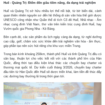
Huế - Quảng Trị: Điểm đến giàu tiềm năng, đa dạng trải nghiệm
Huế và Quảng Trị sở hữu nhiều lợi thế nổi bật, từ bờ biển dài, cảnh
quan thiên nhiên nguyên sơ đến hệ thống di sản văn hóa thế giới được
UNESCO công nhận như Quần thể di tích Cố đô Huế, Nhã nhạc - Âm
nhạc cung đình Việt Nam, thơ văn trên kiến trúc cung đình Huế, hay
Vườn quốc gia Phong Nha - Kẻ Bàng.
Bên cạnh đó, các sản phẩm du lịch ngày càng đa dạng, từ nghỉ dưỡng
cao cấp, golf, chăm sóc sức khỏe đến trải nghiệm văn hóa - ẩm thực,
góp phần tạo nên sức hút riêng cho khu vực miền Trung.
Trong bán kính khoảng 250km, thành phố Huế và tỉnh Quảng Trị đều có
sân bay, thuận lợi cho việc kết nối với các thành phố lớn của Hàn
Quốc, đồng thời tạo điều kiện khai thác các chuyến bay charter và
thương mại quốc tế. Dự kiến cuối tháng 3/2026, chuyến bay charter
đầu tiên từ Hàn Quốc đến Huế sẽ được triển khai, làm tiền đề thúc đẩy
các đường bay thường lệ trong thời gian tới.