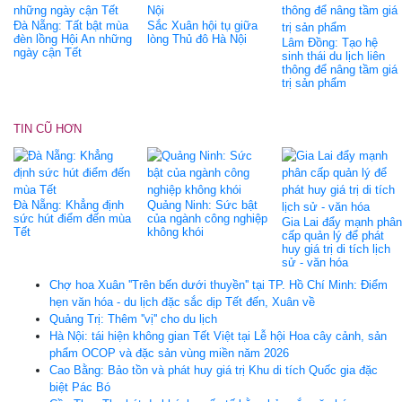
Đà Nẵng: Tất bật mùa
Sắc Xuân hội tụ giữa
đèn lồng Hội An những
lòng Thủ đô Hà Nội
Lâm Đồng: Tạo hệ
ngày cận Tết
sinh thái du lịch liên
thông để nâng tầm giá
trị sản phẩm
TIN CŨ HƠN
Đà Nẵng: Khẳng định
Quảng Ninh: Sức bật
sức hút điểm đến mùa
của ngành công nghiệp
Gia Lai đẩy mạnh phân
Tết
không khói
cấp quản lý để phát
huy giá trị di tích lịch
sử - văn hóa
Chợ hoa Xuân ''Trên bến dưới thuyền'' tại TP. Hồ Chí Minh: Điểm
hẹn văn hóa - du lịch đặc sắc dịp Tết đến, Xuân về
Quảng Trị: Thêm ''vị'' cho du lịch
Hà Nội: tái hiện không gian Tết Việt tại Lễ hội Hoa cây cảnh, sản
phẩm OCOP và đặc sản vùng miền năm 2026
Cao Bằng: Bảo tồn và phát huy giá trị Khu di tích Quốc gia đặc
biệt Pác Bó