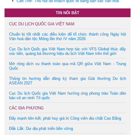
Cần Thơ: Thu hút du khách quốc tế bằng bản sắc văn hóa
TIN NỔI BẬT
CỤC DU LỊCH QUỐC GIA VIỆT NAM
Chuẩn bị tốt nhất các điều kiện để tổ chức thành công Ngày hội
Văn hoá dân tộc Mông lần thứ IV năm 2026
Cục Du lịch Quốc gia Việt Nam hợp tác với VFS Global thúc đẩy
xúc tiến, quảng bá thương hiệu du lịch Việt Nam trên thế giới
Mở rộng dịch vụ thanh toán qua mã QR giữa Việt Nam - Trung
Quốc
Thông tin hướng dẫn đăng ký tham gia Giải thưởng Du lịch
ASEAN 2027
Cục Du lịch Quốc gia Việt Nam hưởng ứng phong trào Toàn dân
bảo vệ an ninh Tổ quốc
CÁC ĐỊA PHƯƠNG
Đẩy mạnh liên kết, phát huy giá trị Công viên địa chất Cao Bằng
Đắk Lắk: Dư địa phát triển bền vững