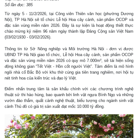
Số lần đọc: 385
Từ ngày 5 - 11/2/2026, tại Công viên Thiên văn học (phường Dương
Nội), TP Hà Nội sẽ tổ chức Lễ hội Hoa cây cảnh, sản phẩm OCOP và
đặc sản vùng miền năm 2026. Đây là sự kiện là hoạt động thiết thực
chào mừng kỷ niệm 96 năm ngày thành lập Đảng Cộng sản Việt Nam
(03/02/1930 - 03/02/2026).
Thông tin từ Sở Nông nghiệp và Môi trường Hà Nội - đơn vị được
UBND TP Hà Nội giao tổ chức, Lễ hội Hoa cây cảnh, sản phẩm OCOP
và đặc sản vùng miền năm 2026 có quy mô 7.000m², sẽ tái hiện sống
động không gian “Tết Việt - Hồn cốt người Việt”. Tâm điểm là mô hình
ngôi nhà cổ Bắc Bộ với khu thờ cúng gia tiên trang nghiêm, nơi hội tụ
nét tinh hoa của kiến trúc và đạo lý Việt.
Điểm nhấn trung tâm là sân khấu chính với các chương trình nghệ
thuật sử thi hào hùng, bao quanh bởi linh vật ngựa Bính Ngọ và những
vườn đào thắm, quất cảnh nghệ thuật, biểu tượng cho ngành sinh vật
cảnh Thủ đô có giá trị sản xuất đạt mốc 10.000 tỷ đồng.