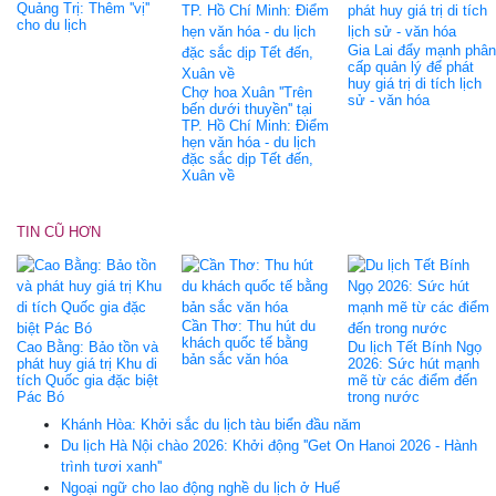
Quảng Trị: Thêm ''vị''
cho du lịch
Gia Lai đẩy mạnh phân
cấp quản lý để phát
huy giá trị di tích lịch
Chợ hoa Xuân ''Trên
sử - văn hóa
bến dưới thuyền'' tại
TP. Hồ Chí Minh: Điểm
hẹn văn hóa - du lịch
đặc sắc dịp Tết đến,
Xuân về
TIN CŨ HƠN
Cần Thơ: Thu hút du
khách quốc tế bằng
Cao Bằng: Bảo tồn và
Du lịch Tết Bính Ngọ
bản sắc văn hóa
phát huy giá trị Khu di
2026: Sức hút mạnh
tích Quốc gia đặc biệt
mẽ từ các điểm đến
Pác Bó
trong nước
Khánh Hòa: Khởi sắc du lịch tàu biển đầu năm
Du lịch Hà Nội chào 2026: Khởi động ''Get On Hanoi 2026 - Hành
trình tươi xanh''
Ngoại ngữ cho lao động nghề du lịch ở Huế