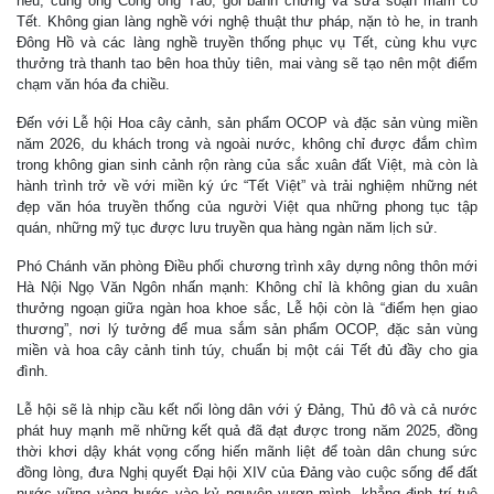
nêu, cúng ông Công ông Táo, gói bánh chưng và sửa soạn mâm cỗ
Tết. Không gian làng nghề với nghệ thuật thư pháp, nặn tò he, in tranh
Đông Hồ và các làng nghề truyền thống phục vụ Tết, cùng khu vực
thưởng trà thanh tao bên hoa thủy tiên, mai vàng sẽ tạo nên một điểm
chạm văn hóa đa chiều.
Đến với Lễ hội Hoa cây cảnh, sản phẩm OCOP và đặc sản vùng miền
năm 2026, du khách trong và ngoài nước, không chỉ được đắm chìm
trong không gian sinh cảnh rộn ràng của sắc xuân đất Việt, mà còn là
hành trình trở về với miền ký ức “Tết Việt” và trải nghiệm những nét
đẹp văn hóa truyền thống của người Việt qua những phong tục tập
quán, những mỹ tục được lưu truyền qua hàng ngàn năm lịch sử.
Phó Chánh văn phòng Điều phối chương trình xây dựng nông thôn mới
Hà Nội Ngọ Văn Ngôn nhấn mạnh: Không chỉ là không gian du xuân
thưởng ngoạn giữa ngàn hoa khoe sắc, Lễ hội còn là “điểm hẹn giao
thương”, nơi lý tưởng để mua sắm sản phẩm OCOP, đặc sản vùng
miền và hoa cây cảnh tinh túy, chuẩn bị một cái Tết đủ đầy cho gia
đình.
Lễ hội sẽ là nhịp cầu kết nối lòng dân với ý Đảng, Thủ đô và cả nước
phát huy mạnh mẽ những kết quả đã đạt được trong năm 2025, đồng
thời khơi dậy khát vọng cống hiến mãnh liệt để toàn dân chung sức
đồng lòng, đưa Nghị quyết Đại hội XIV của Đảng vào cuộc sống để đất
nước vững vàng bước vào kỷ nguyên vươn mình, khẳng định trí tuệ