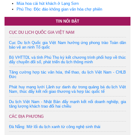
Mùa hoa cải hút khách ở Lạng Sơn
Phú Thọ: Độc đáo không gian văn hóa chợ phiên
TIN NỔI BẬT
CỤC DU LỊCH QUỐC GIA VIỆT NAM
Cục Du lịch Quốc gia Việt Nam hưởng ứng phong trào Toàn dân
bảo vệ an ninh Tổ quốc
Bộ VHTTDL và tỉnh Phú Thọ ký kết chương trình phối hợp về thúc
đẩy chuyển đổi số, phát triển du lịch thông minh
Tăng cường hợp tác văn hóa, thể thao, du lịch Việt Nam - CHLB
Đức
Phát huy mạng lưới Lãnh sự danh dự trong quảng bá du lịch Việt
Nam, thúc đẩy kết nối giao thương và hợp tác quốc tế
Du lịch Việt Nam - Nhật Bản đẩy mạnh kết nối doanh nghiệp, gia
tăng lượng khách trao đổi hai chiều
CÁC ĐỊA PHƯƠNG
Đà Nẵng: Mở lối du lịch xanh từ công nghệ sinh thái