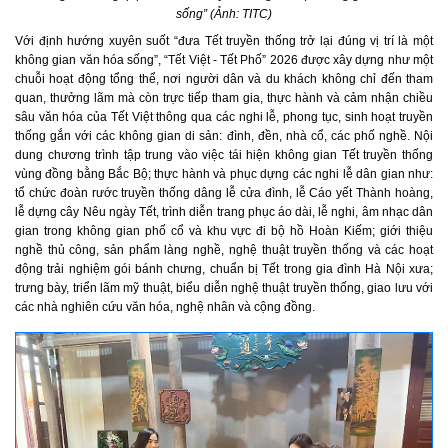
sống” (Ảnh: TITC)
Với định hướng xuyên suốt “đưa Tết truyền thống trở lại đúng vị trí là một
không gian văn hóa sống”, “Tết Việt - Tết Phố” 2026 được xây dựng như một
chuỗi hoạt động tổng thể, nơi người dân và du khách không chỉ đến tham
quan, thưởng lãm mà còn trực tiếp tham gia, thực hành và cảm nhận chiều
sâu văn hóa của Tết Việt thông qua các nghi lễ, phong tục, sinh hoạt truyền
thống gắn với các không gian di sản: đình, đền, nhà cổ, các phố nghề. Nội
dung chương trình tập trung vào việc tái hiện không gian Tết truyền thống
vùng đồng bằng Bắc Bộ; thực hành và phục dựng các nghi lễ dân gian như:
tổ chức đoàn rước truyền thống dâng lễ cửa đình, lễ Cáo yết Thành hoàng,
lễ dựng cây Nêu ngày Tết, trình diễn trang phục áo dài, lễ nghi, âm nhạc dân
gian trong không gian phố cổ và khu vực đi bộ hồ Hoàn Kiếm; giới thiệu
nghề thủ công, sản phẩm làng nghề, nghệ thuật truyền thống và các hoạt
động trải nghiệm gói bánh chưng, chuẩn bị Tết trong gia đình Hà Nội xưa;
trưng bày, triển lãm mỹ thuật, biểu diễn nghệ thuật truyền thống, giao lưu với
các nhà nghiên cứu văn hóa, nghệ nhân và cộng đồng.