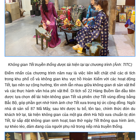
Không gian Tết truyền thống được tái hiện lại tại chương trình (Ảnh: TITC)
Điểm nhấn của chương trình năm nay là việc liên kết chặt chẽ các di tích
trong khu phố cổ và không gian khu vực hồ Hoàn Kiếm với các hoạt động
Tết, tạo nên sự cộng hưởng, tôn vinh lẫn nhau giữa không gian di sản vật thể
và các thực hành văn hóa phi vật thể. Di tích số 22 Hàng Buồm lần đầu tiên
được lựa chọn để tái hiện không gian Tết và phiên chợ Tết vùng đồng bằng
Bắc Bộ, góp phần gợi nhớ hình ảnh chợ Tết xưa trong ký ức cộng đồng. Ngôi
nhà di sản số 87 Mã Mây, sau khi được tu bổ, tôn tạo, chính thức đón du
khách trở lại, tái hiện không gian của một gia đình Hà Nội xưa chuẩn bị đón
Tết, từ sắp đặt không gian sinh hoạt, ban thờ ngày Tết thông qua hình ảnh,
sự khéo léo, đảm đang của người phụ nữ trong nếp nhà truyền thống.