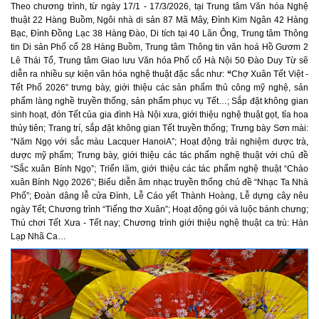
Theo chương trình, từ ngày 17/1 - 17/3/2026, tại Trung tâm Văn hóa Nghệ
thuật 22 Hàng Buồm, Ngôi nhà di sản 87 Mã Mây, Đình Kim Ngân 42 Hàng
Bạc, Đình Đồng Lạc 38 Hàng Đào, Di tích tại 40 Lãn Ông, Trung tâm Thông
tin Di sản Phố cổ 28 Hàng Buồm,
Trung tâm
Thông tin văn hoá Hồ Gươm 2
Lê Thái Tổ, Trung tâm
Giao lưu Văn hóa Phố cổ Hà Nội
50 Đào Duy Từ sẽ
diễn ra nhiều sự kiện văn hóa nghệ thuật đặc sắc như:
“
Chợ Xuân Tết Việt -
Tết Phố 2026” trưng bày, giới thiệu các sản phẩm thủ công mỹ nghệ, sản
phẩm làng nghề truyền thống, sản phẩm phục vụ Tết…;
Sắp đặt không gian
sinh hoạt, đón Tết của gia đình Hà Nội xưa,
giới thiệu nghệ thuật gọt, tỉa
hoa
thủy tiên
;
Trang trí, sắp đặt không gian Tết truyền thống;
T
rưng bày Sơn mài:
“Năm
Ngọ
với sắc màu Lacquer HanoiA”
; Hoạt động trải nghiệm dược trà,
dược mỹ phẩm; Trưng bày, giới thiệu các tác phẩm nghệ thuật với chủ đề
“Sắc xuân Bính Ngọ”; Triển lãm, giới thiệu các tác phẩm nghệ thuật “Chào
xuân Bính Ngọ 2026”; Biểu diễn âm nhạc truyền thống chủ đề “Nhạc Ta Nhà
Phố”;
Đoàn dâng lễ cửa Đình, Lễ Cáo yết Thành Hoàng, Lễ dựng cây nêu
ngày Tết; Chương trình “Tiếng thơ Xuân”;
Hoạt động
gói
và luộc
bánh chưng
;
Thú chơi Tết Xưa - Tết nay; Chương trình giới thiệu nghệ thuật ca trù: Hàn
Lạp Nhã Ca…