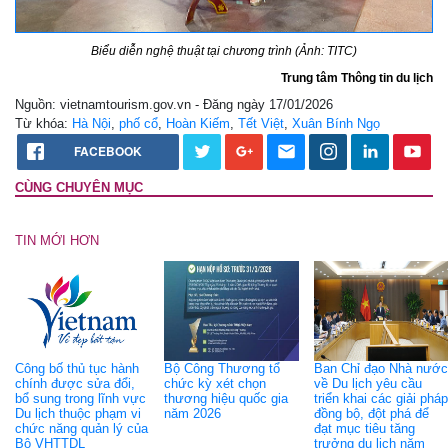
Biểu diễn nghệ thuật tại chương trình (Ảnh: TITC)
Trung tâm Thông tin du lịch
Nguồn: vietnamtourism.gov.vn - Đăng ngày 17/01/2026
Từ khóa:
Hà Nội
,
phố cổ
,
Hoàn Kiếm
,
Tết Việt
,
Xuân Bính Ngọ
FACEBOOK
CÙNG CHUYÊN MỤC
TIN MỚI HƠN
Công bố thủ tục hành
Bộ Công Thương tổ
Ban Chỉ đạo Nhà nước
chính được sửa đổi,
chức kỳ xét chọn
về Du lịch yêu cầu
bổ sung trong lĩnh vực
thương hiệu quốc gia
triển khai các giải pháp
Du lịch thuộc phạm vi
năm 2026
đồng bộ, đột phá để
chức năng quản lý của
đạt mục tiêu tăng
Bộ VHTTDL
trưởng du lịch năm