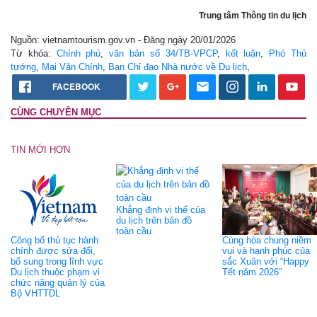
Trung tâm Thông tin du lịch
Nguồn: vietnamtourism.gov.vn - Đăng ngày 20/01/2026
Từ khóa:
Chính phủ
,
văn bản số 34/TB-VPCP
,
kết luận
,
Phó Thủ
tướng
,
Mai Văn Chính
,
Ban Chỉ đạo Nhà nước về Du lịch
,
FACEBOOK
CÙNG CHUYÊN MỤC
TIN MỚI HƠN
Khẳng định vị thế của
du lịch trên bản đồ
toàn cầu
Công bố thủ tục hành
Cùng hòa chung niềm
chính được sửa đổi,
vui và hạnh phúc của
bổ sung trong lĩnh vực
sắc Xuân với “Happy
Du lịch thuộc phạm vi
Tết năm 2026”
chức năng quản lý của
Bộ VHTTDL