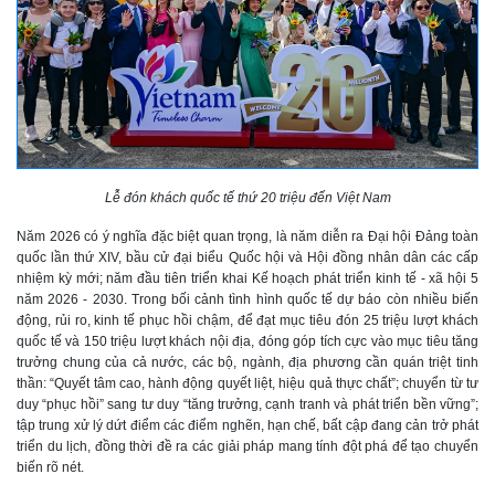
Lễ đón khách quốc tế thứ 20 triệu đến Việt Nam
Năm 2026 có ý nghĩa đặc biệt quan trọng, là năm diễn ra Đại hội Đảng toàn
quốc lần thứ XIV, bầu cử đại biểu Quốc hội và Hội đồng nhân dân các cấp
nhiệm kỳ mới; năm đầu tiên triển khai Kế hoạch phát triển kinh tế - xã hội 5
năm 2026 - 2030. Trong bối cảnh tình hình quốc tế dự báo còn nhiều biến
động, rủi ro, kinh tế phục hồi chậm, để đạt mục tiêu đón 25 triệu lượt khách
quốc tế và 150 triệu lượt khách nội địa, đóng góp tích cực vào mục tiêu tăng
trưởng chung của cả nước, các bộ, ngành, địa phương cần quán triệt tinh
thần: “Quyết tâm cao, hành động quyết liệt, hiệu quả thực chất”; chuyển từ tư
duy “phục hồi” sang tư duy “tăng trưởng, cạnh tranh và phát triển bền vững”;
tập trung xử lý dứt điểm các điểm nghẽn, hạn chế, bất cập đang cản trở phát
triển du lịch, đồng thời đề ra các giải pháp mang tính đột phá để tạo chuyển
biến rõ nét.