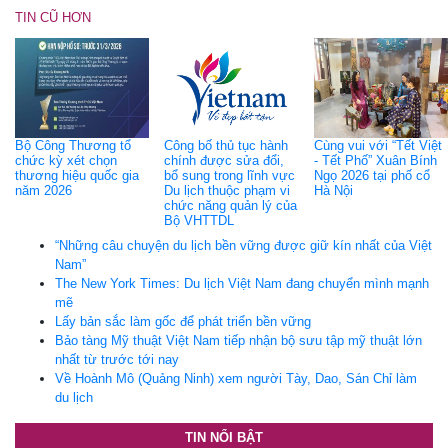
TIN CŨ HƠN
Bộ Công Thương tổ
Công bố thủ tục hành
Cùng vui với “Tết Việt
chức kỳ xét chọn
chính được sửa đổi,
- Tết Phố” Xuân Bính
thương hiệu quốc gia
bổ sung trong lĩnh vực
Ngọ 2026 tại phố cổ
năm 2026
Du lịch thuộc phạm vi
Hà Nội
chức năng quản lý của
Bộ VHTTDL
“Những câu chuyện du lịch bền vững được giữ kín nhất của Việt
Nam”
The New York Times: Du lịch Việt Nam đang chuyển mình mạnh
mẽ
Lấy bản sắc làm gốc để phát triển bền vững
Bảo tàng Mỹ thuật Việt Nam tiếp nhận bộ sưu tập mỹ thuật lớn
nhất từ trước tới nay
Về Hoành Mô (Quảng Ninh) xem người Tày, Dao, Sán Chỉ làm
du lịch
TIN NỔI BẬT