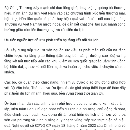
Bộ Công Thương đẩy mạnh chỉ đạo lồng ghép hoạt động quảng bá thương
hiệu, hình ảnh du lịch Việt Nam vào các chương trình xúc tiến thương mại,
hội chợ, triển lãm quốc tế; phát huy hiệu quả vai trò cầu nối của hệ thống
Thương vụ Việt Nam tại nước ngoài để gắn kết chặt chẽ, tạo sức mạnh cộng
hưởng giữa xúc tiến thương mại và xúc tiến du lịch.
Ưu tiên nguồn lực đầu tư phát triển hạ tầng kết nối du lịch
Bộ Xây dựng tiếp tục ưu tiên nguồn lực đầu tư phát triển kết cấu hạ tầng
chiến lược, hạ tầng giao thông (sân bay, bến cảng, đường cao tốc) và hạ
tầng kết nối trực tiếp đến các khu, điểm du lịch quốc gia; bảo đảm tính đồng
bộ, hiện đại, tạo sự kết nối liền mạch và thuận tiện cho việc di chuyển của du
khách.
Các bộ, cơ quan theo chức năng, nhiệm vụ được giao chủ động phối hợp
với Bộ Văn hóa, Thể thao và Du lịch có các giải pháp thiết thực để thúc đẩy
phát triển du lịch nhanh, hiệu quả, bền vững trong thời gian tới.
Ủy ban nhân dân các tỉnh, thành phố trực thuộc trung ương xem xét thành
lập, kiện toàn Ban Chỉ đạo phát triển du lịch địa phương; chủ động rà soát,
điều chỉnh quy hoạch, xây dựng đề án phát triển du lịch phù hợp với thực
tiễn địa phương và định hướng quy hoạch vùng; tiếp tục thực hiện có hiệu
quả Nghị quyết số 82/NQ-CP ngày 18 tháng 5 năm 2023 của Chính phủ về