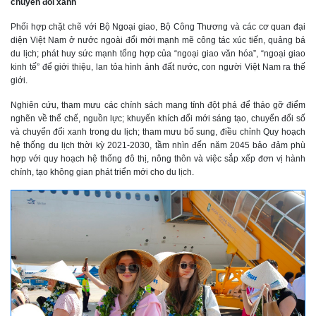
chuyển đổi xanh
Phối hợp chặt chẽ với Bộ Ngoại giao, Bộ Công Thương và các cơ quan đại
diện Việt Nam ở nước ngoài đổi mới mạnh mẽ công tác xúc tiến, quảng bá
du lịch; phát huy sức mạnh tổng hợp của “ngoại giao văn hóa”, “ngoại giao
kinh tế” để giới thiệu, lan tỏa hình ảnh đất nước, con người Việt Nam ra thế
giới.
Nghiên cứu, tham mưu các chính sách mang tính đột phá để tháo gỡ điểm
nghẽn về thể chế, nguồn lực; khuyến khích đổi mới sáng tạo, chuyển đổi số
và chuyển đổi xanh trong du lịch; tham mưu bổ sung, điều chỉnh Quy hoạch
hệ thống du lịch thời kỳ 2021-2030, tầm nhìn đến năm 2045 bảo đảm phù
hợp với quy hoạch hệ thống đô thị, nông thôn và việc sắp xếp đơn vị hành
chính, tạo không gian phát triển mới cho du lịch.