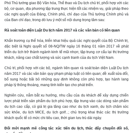
Phó Thủ tướng
g
iao Bộ Văn hóa, Thể thao và Du lịch chủ trì, phối hợp với các
bộ, cơ quan, địa phương tập trung thực hiện tốt các nhiệm vụ, giải pháp theo
các nghị quyết của Đảng, Chính phủ, chỉ đạo của Thủ tướng Chính phủ và
của Ban chỉ đạo, trong đó lưu ý một số nội dung trọng tâm sau:
Rà soát toàn diện Luật Du lịch năm 2017 và các văn bản có liên quan
Khẩn trương cụ thể hóa, triển khai hiệu quả các nghị quyết của Bộ Chính trị,
đặc biệt là Nghị quyết số 08-NQ/TW ngày 16 tháng 01 năm 2017 về phát
triển du lịch trở thành ngành kinh tế mũi nhọn; tập trung cơ cấu lại thị trường
khách, nâng cao chất lượng và sức cạnh tranh của du lịch Việt Nam.
Chủ trì, phối hợp với các bộ, ngành liên quan rà soát toàn diện Luật Du lịch
năm 2017 và các văn bản quy phạm pháp luật có liên quan; đề xuất sửa đổi,
bổ sung hoặc bãi bỏ những quy định không còn phù hợp, tạo hành lang
pháp lý thông thoáng, mang tính kiến tạo cho phát triển.
Nghiên cứu, nắm bắt xu hướng, nhu cầu của du khách để xây dựng chiến
lược phát triển sản phẩm du lịch phù hợp, tập trung vào các dòng sản phẩm
du lịch cao cấp, có giá trị gia tăng cao như: du lịch xanh, du lịch chăm sóc
sức khỏe, du lịch MICE, du lịch golf...; chú trọng khai thác các thị trường
khách quốc tế có mức chi tiêu cao, thời gian lưu trú dài ngày.
Đổi mới mạnh mẽ công tác xúc tiến du lịch, thúc đẩy chuyển đổi số,