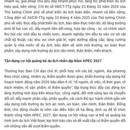
nhiệm vụ, giải pháp chủ yếu đẩy nhanh phục hồi, tăng tốc phát triển du lịch
hiệu quả, bền vững; Chỉ thị số 08/CT-TTg ngày 23 tháng 02 năm 2024 của
Thủ tướng Chính phủ về phát triển du lịch toàn diện, nhanh và bền vững;
Công điện số 34/CĐ-TTg ngày 10 tháng 4 năm 2025 của Thủ tướng Chính
phủ về việc thúc đẩy phát triển du lịch, bảo đảm thực hiện tốc độ tăng trưởng
kinh tế hai con số; đẩy mạnh liên kết vùng, hợp tác công - tư; có chính sách
thu hút các nhà đầu tư chiến lược, doanh nghiệp lớn đầu tư vào cơ sở vật
chất kỹ thuật, các khu vui chơi giải trí, nghỉ dưỡng đẳng cấp; tăng cường
quản lý nhà nước về du lịch, bảo đảm vệ sinh môi trường, an toàn thực
phẩm, xây dựng môi trường du lịch văn minh, thân thiện, mến khách.
Tận dụng cơ hội quảng bá du lịch nhân dịp Năm APEC 2027
Thường trực Ban Chỉ đạo chủ trì, phối hợp với các bộ, ngành, địa phương
theo chức năng, nhiệm vụ, thẩm quyền được giao, khẩn trương xây dựng Kế
hoạch hành động năm 2026 bảo đảm 6 rõ: “rõ người, rõ việc, rõ thời gian, rõ
trách nhiệm, rõ sản phẩm, rõ thẩm quyền”; tập trung thúc đẩy các động lực
tăng trưởng mới dựa trên khoa học, công nghệ, đổi mới sáng tạo và chuyển
đổi số; đẩy mạnh phân cấp, phân quyền, cải cách thủ tục hành chính gắn với
xây dựng môi trường du lịch an ninh, an toàn, văn minh, thân thiện. Đồng
thời, chủ động chuẩn bị sớm các điều kiện về hạ tầng, dịch vụ để tổ chức
thành công Năm APEC 2027, tận dụng cơ hội nâng cao vị thế và quảng bá
hình ảnh du lịch Việt Nam; kịp thời báo cáo và đề xuất cấp có thẩm quyền đối
với những vấn đề vượt thẩm quyền.