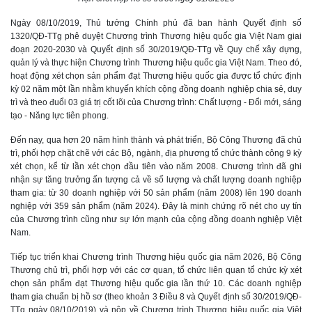
Ngày 08/10/2019, Thủ tướng Chính phủ đã ban hành Quyết định số
1320/QĐ-TTg phê duyệt Chương trình Thương hiệu quốc gia Việt Nam giai
đoạn 2020-2030 và Quyết định số 30/2019/QĐ-TTg về Quy chế xây dựng,
quản lý và thực hiện Chương trình Thương hiệu quốc gia Việt Nam. Theo đó,
hoạt động xét chọn sản phẩm đạt Thương hiệu quốc gia được tổ chức định
kỳ 02 năm một lần nhằm khuyến khích cộng đồng doanh nghiệp chia sẻ, duy
trì và theo đuổi 03 giá trị cốt lõi của Chương trình: Chất lượng - Đổi mới, sáng
tạo - Năng lực tiên phong.
Đến nay, qua hơn 20 năm hình thành và phát triển, Bộ Công Thương đã chủ
trì, phối hợp chặt chẽ với các Bộ, ngành, địa phương tổ chức thành công 9 kỳ
xét chọn, kể từ lần xét chọn đầu tiên vào năm 2008. Chương trình đã ghi
nhận sự tăng trưởng ấn tượng cả về số lượng và chất lượng doanh nghiệp
tham gia: từ 30 doanh nghiệp với 50 sản phẩm (năm 2008) lên 190 doanh
nghiệp với 359 sản phẩm (năm 2024). Đây là minh chứng rõ nét cho uy tín
của Chương trình cũng như sự lớn mạnh của cộng đồng doanh nghiệp Việt
Nam.
Tiếp tục triển khai Chương trình Thương hiệu quốc gia năm 2026, Bộ Công
Thương chủ trì, phối hợp với các cơ quan, tổ chức liên quan tổ chức kỳ xét
chọn sản phẩm đạt Thương hiệu quốc gia lần thứ 10. Các doanh nghiệp
tham gia chuẩn bị hồ sơ (theo khoản 3 Điều 8 và Quyết định số 30/2019/QĐ-
TTg ngày 08/10/2019) và nộp về Chương trình Thương hiệu quốc gia Việt