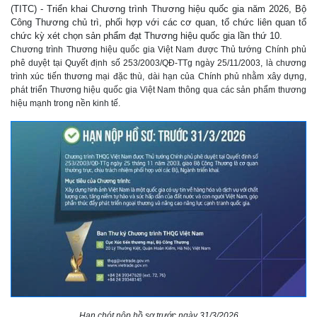
(TITC) - Triển khai Chương trình Thương hiệu quốc gia năm 2026, Bộ
Công Thương chủ trì, phối hợp với các cơ quan, tổ chức liên quan tổ
chức kỳ xét chọn sản phẩm đạt Thương hiệu quốc gia lần thứ 10.
Chương trình Thương hiệu quốc gia Việt Nam được Thủ tướng Chính phủ
phê duyệt tại Quyết định số 253/2003/QĐ-TTg ngày 25/11/2003, là chương
trình xúc tiến thương mại đặc thù, dài hạn của Chính phủ nhằm xây dựng,
phát triển Thương hiệu quốc gia Việt Nam thông qua các sản phẩm thương
hiệu mạnh trong nền kinh tế.
Hạn chót nộp hồ sơ trước ngày 31/3/2026