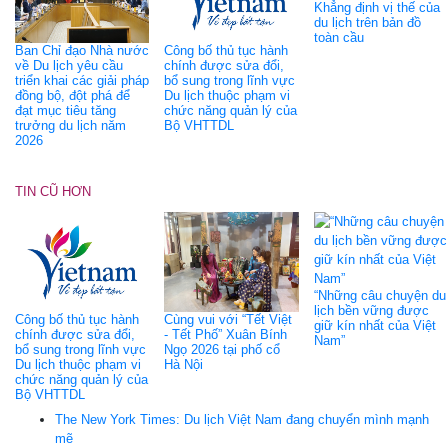
Khẳng định vị thế của
du lịch trên bản đồ
toàn cầu
Ban Chỉ đạo Nhà nước
Công bố thủ tục hành
về Du lịch yêu cầu
chính được sửa đổi,
triển khai các giải pháp
bổ sung trong lĩnh vực
đồng bộ, đột phá để
Du lịch thuộc phạm vi
đạt mục tiêu tăng
chức năng quản lý của
trưởng du lịch năm
Bộ VHTTDL
2026
TIN CŨ HƠN
“Những câu chuyện du
lịch bền vững được
Công bố thủ tục hành
Cùng vui với “Tết Việt
giữ kín nhất của Việt
chính được sửa đổi,
- Tết Phố” Xuân Bính
Nam”
bổ sung trong lĩnh vực
Ngọ 2026 tại phố cổ
Du lịch thuộc phạm vi
Hà Nội
chức năng quản lý của
Bộ VHTTDL
The New York Times: Du lịch Việt Nam đang chuyển mình mạnh
mẽ