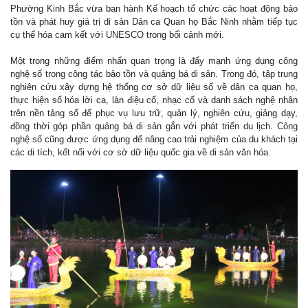
Phường Kinh Bắc vừa ban hành Kế hoạch tổ chức các hoạt động bảo
tồn và phát huy giá trị di sản Dân ca Quan họ Bắc Ninh nhằm tiếp tục
cụ thể hóa cam kết với UNESCO trong bối cảnh mới.
Một trong những điểm nhấn quan trọng là đẩy mạnh ứng dụng công
nghệ số trong công tác bảo tồn và quảng bá di sản. Trong đó, tập trung
nghiên cứu xây dựng hệ thống cơ sở dữ liệu số về dân ca quan họ,
thực hiện số hóa lời ca, làn điệu cổ, nhạc cổ và danh sách nghệ nhân
trên nền tảng số để phục vụ lưu trữ, quản lý, nghiên cứu, giảng dạy,
đồng thời góp phần quảng bá di sản gắn với phát triển du lịch. Công
nghệ số cũng được ứng dụng để nâng cao trải nghiệm của du khách tại
các di tích, kết nối với cơ sở dữ liệu quốc gia về di sản văn hóa.