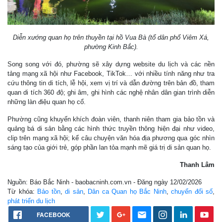
Diễn xướng quan họ trên thuyền tại hồ Vua Bà (tổ dân phố Viêm Xá,
phường Kinh Bắc).
Song song với đó, phường sẽ xây dựng website du lịch và các nền
tảng mạng xã hội như Facebook, TikTok… với nhiều tính năng như tra
cứu thông tin di tích, lễ hội, xem vị trí và dẫn đường trên bản đồ, tham
quan di tích 360 độ; ghi âm, ghi hình các nghệ nhân dân gian trình diễn
những làn điệu quan họ cổ.
Phường cũng khuyến khích đoàn viên, thanh niên tham gia bảo tồn và
quảng bá di sản bằng các hình thức truyền thông hiện đại như video,
clip trên mạng xã hội; kể câu chuyện văn hóa địa phương qua góc nhìn
sáng tạo của giới trẻ, góp phần lan tỏa mạnh mẽ giá trị di sản quan họ.
Thanh Lâm
Nguồn: Báo Bắc Ninh - baobacninh.com.vn - Đăng ngày 12/02/2026
Từ khóa:
Bảo tồn
,
di sản
,
Dân ca Quan họ Bắc Ninh
,
chuyển đổi số
,
phát triển du lịch
FACEBOOK