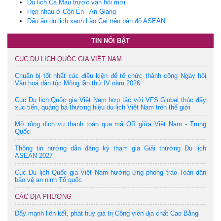
Du lịch Cà Mau trước vận hội mới
Hẹn nhau ở Cồn Én - An Giang
Dấu ấn du lịch xanh Lào Cai trên bản đồ ASEAN
TIN NỔI BẬT
CỤC DU LỊCH QUỐC GIA VIỆT NAM
Chuẩn bị tốt nhất các điều kiện để tổ chức thành công Ngày hội
Văn hoá dân tộc Mông lần thứ IV năm 2026
Cục Du lịch Quốc gia Việt Nam hợp tác với VFS Global thúc đẩy
xúc tiến, quảng bá thương hiệu du lịch Việt Nam trên thế giới
Mở rộng dịch vụ thanh toán qua mã QR giữa Việt Nam - Trung
Quốc
Thông tin hướng dẫn đăng ký tham gia Giải thưởng Du lịch
ASEAN 2027
Cục Du lịch Quốc gia Việt Nam hưởng ứng phong trào Toàn dân
bảo vệ an ninh Tổ quốc
CÁC ĐỊA PHƯƠNG
Đẩy mạnh liên kết, phát huy giá trị Công viên địa chất Cao Bằng