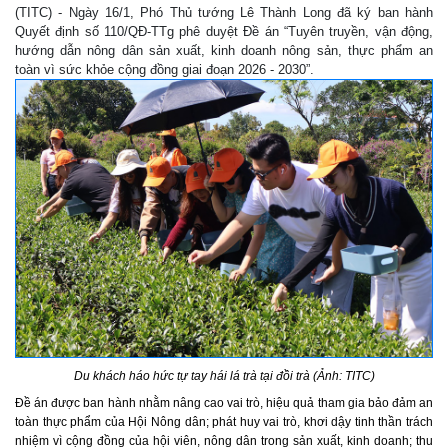
(TITC) - Ngày 16/1, Phó Thủ tướng Lê Thành Long đã ký ban hành
Quyết định số 110/QĐ-TTg phê duyệt Đề án “Tuyên truyền, vận động,
hướng dẫn nông dân sản xuất, kinh doanh nông sản, thực phẩm an
toàn vì sức khỏe cộng đồng giai đoạn 2026 - 2030”.
Du khách háo hức tự tay hái lá trà tại đồi trà (Ảnh: TITC)
Đề án được ban hành nhằm nâng cao vai trò, hiệu quả tham gia bảo đảm an
toàn thực phẩm của Hội Nông dân; phát huy vai trò, khơi dậy tinh thần trách
nhiệm vì cộng đồng của hội viên, nông dân trong sản xuất, kinh doanh; thu