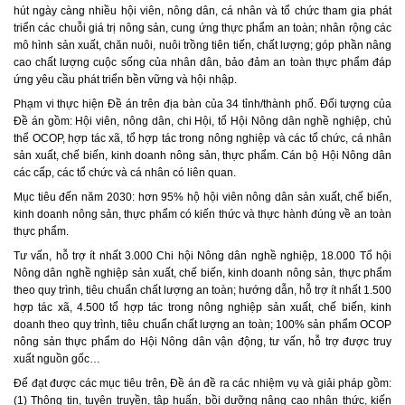
hút ngày càng nhiều hội viên, nông dân, cá nhân và tổ chức tham gia phát
triển các chuỗi giá trị nông sản, cung ứng thực phẩm an toàn; nhân rộng các
mô hình sản xuất, chăn nuôi, nuôi trồng tiên tiến, chất lượng; góp phần nâng
cao chất lượng cuộc sống của nhân dân, bảo đảm an toàn thực phẩm đáp
ứng yêu cầu phát triển bền vững và hội nhập.
Phạm vi thực hiện Đề án trên địa bàn của 34 tỉnh/thành phố. Đối tượng của
Đề án gồm: Hội viên, nông dân, chi Hội, tổ Hội Nông dân nghề nghiệp, chủ
thể OCOP, hợp tác xã, tổ hợp tác trong nông nghiệp và các tổ chức, cá nhân
sản xuất, chế biến, kinh doanh nông sản, thực phẩm. Cán bộ Hội Nông dân
các cấp, các tổ chức và cá nhân có liên quan.
Mục tiêu đến năm 2030: hơn 95% hộ hội viên nông dân sản xuất, chế biến,
kinh doanh nông sản, thực phẩm có kiến thức và thực hành đúng về an toàn
thực phẩm.
Tư vấn, hỗ trợ ít nhất 3.000 Chi hội Nông dân nghề nghiệp, 18.000 Tổ hội
Nông dân nghề nghiệp sản xuất, chế biến, kinh doanh nông sản, thực phẩm
theo quy trình, tiêu chuẩn chất lượng an toàn; hướng dẫn, hỗ trợ ít nhất 1.500
hợp tác xã, 4.500 tổ hợp tác trong nông nghiệp sản xuất, chế biến, kinh
doanh theo quy trình, tiêu chuẩn chất lượng an toàn; 100% sản phẩm OCOP
nông sản thực phẩm do Hội Nông dân vận động, tư vấn, hỗ trợ được truy
xuất nguồn gốc…
Để đạt được các mục tiêu trên, Đề án đề ra các nhiệm vụ và giải pháp gồm:
(1) Thông tin, tuyên truyền, tập huấn, bồi dưỡng nâng cao nhận thức, kiến