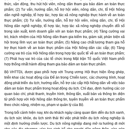
thức, vận động, thu hút hội viên, nông dân tham gia bảo đảm an toàn thực
phẩm; (2) Tư vấn, hướng dẫn, hỗ trợ hội viên, nông dân, chi, tổ Hội Nông
dân nghề nghiệp, tổ hợp tác, hợp tác xã nông nghiệp thực hành về an toàn
thực phẩm; (3) Tư vấn, hướng dẫn, hỗ trợ hội viên, nông dân, chi, tổ Hội
Nông dân nghề nghiệp, tổ hợp tác, hợp tác xã nông nghiệp chuyển đổi số
trong sản xuất, kinh doanh gắn với an toàn thực phẩm; (4) Tăng cường vai
trò, trách nhiệm của Hội Nông dân tham gia kiểm tra, giám sát, phản biện xã
hội trong lĩnh vực an toàn thực phẩm; (5) Nâng cao chất lượng tham gia hỗ
trợ thực hành về an toàn thực phẩm của Hội Nông dân các cấp; (6) Tăng
cường vai trò của Hội Nông dân trong hợp tác quốc tế về an toàn thực phẩm;
(7) Phát huy vai trò của các tổ chức trong Mặt trận Tổ quốc Việt Nam phối
hợp thống nhất hành động tham gia bảo đảm an toàn thực phẩm.
Bộ VHTTDL được giao phối hợp với Trung ương Hội thực hiện lồng ghép,
triển khai các hoạt động của Để án trong Chiến lược, các chương trình, hoạt
động phát triển du lịch; hướng dẫn, hỗ trợ các cấp Hội Nông dân về việc bảo
đảm an toàn thực phẩm trong hoạt động du lịch. Chỉ đạo, định hướng các cơ
quan báo chí, phát thanh, truyền hình, thông tấn, xuất bản và thông tin điện
tử phối hợp với Hội Nông dân thông tin, tuyên truyền về an toàn thực phẩm
theo chức năng, nhiệm vụ, phạm vi quản lý của Bộ.
Trong bối cảnh hiện nay, khi du khách ngày càng quan tâm đến du lịch xanh,
du lịch sức khỏe, du lịch sinh thái thì việc phát triển du lịch nông nghiệp là
một định hướng chiến lược.
Du lịch nông nghiệp đang mở ra hướng đi mới