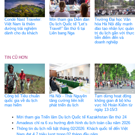
Condé Nast Traveler:
Mời tham gia Diễn đàn
Trường Đại học Văn
Việt Nam là thiên
Du lịch Quốc tế “Let’s
hóa Hà Nội đẩy mạnh
đường trải nghiệm
Travel!” lần thứ 6 tại
đào tạo nhân lực quản
dành cho du khách
Liên bang Nga
trị du lịch gắn với thực
tiễn điểm đến và
doanh nghiệp
TIN CŨ HƠN
Công bố Tiêu chuẩn
Hà Nội - Thái Nguyên
Tạm dừng hoạt động
quốc gia về du lịch
tăng cường liên kết
không gian đi bộ khu
mạo hiểm
phát triển du lịch
vực hồ Hoàn Kiếm từ
ngày 13-15/3
Mời tham gia Triển lãm Du lịch Quốc tế Kazakhstan lần thứ 24
Amadeus chỉ ra 6 xu hướng định hình du lịch toàn cầu năm 2026
Thông tin du lịch nổi bật tháng 02/2026: Khách quốc tế đến Việt
Nam đạt 4,7 triệu lượt trong 02 tháng đầu năm