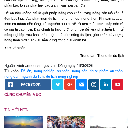
cho các địa phương, vừa tạo sinh kế cho người dân nông thôn, vừa góp
phần bảo tồn và phát huy các giá trị văn hóa bản địa.
Đề án này không chỉ là giải pháp nâng cao chất lượng nông sản mà còn là
đòn bẩy thúc đẩy phát triển du lịch nông nghiệp, nông thôn. Khi sản xuất an
toàn trở thành nền tảng, trải nghiệm du lịch sẽ trở nên chân thực, hấp dẫn và
có giá trị cao hơn. Đây chính là hướng đi phù hợp để vừa phát triển kinh tế
nông nghiệp, vừa khai thác hiệu quả tiềm năng du lịch, góp phần xây dựng
nông thôn mới hiện đại, bền vững trong giai đoạn tới.
Xem văn bản
Trung tâm Thông tin du lịch
Nguồn: vietnamtourism.gov.vn - Đăng ngày 18/3/2026
Từ khóa:
Đề án
,
nông nghiệp
,
an toàn
,
nông sản
,
thực phẩm an toàn
,
nông dân
,
ngành du lịch
,
du lịch nông nghiệp
FACEBOOK
CÙNG CHUYÊN MỤC
TIN MỚI HƠN