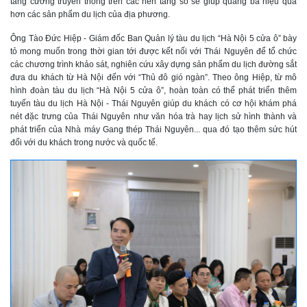
tăng cường truyền thông trên các nền tảng số sẽ giúp quảng bá hiệu quả
hơn các sản phẩm du lịch của địa phương.
Ô
ng Tào Đức Hiệp
-
Giám đốc
Ban Quản lý
tàu du lịch “Hà Nội 5 cửa ô” bày
tỏ mong muốn trong thời gian tới được kết nối với Thái Nguyên để tổ chức
các chương trình khảo sát, nghiên cứu xây dựng sản phẩm du lịch đường sắt
đưa du khách từ
Hà Nội
đến với “Thủ đô gió ngàn”. Theo ông Hiệp, từ mô
hình đoàn tàu du lịch “Hà Nội 5 cửa ô”, hoàn toàn có thể phát triển thêm
tuyến tàu du lịch Hà Nội - Thái Nguyên giúp du khách có cơ hội khám phá
nét
đặc trưng của Thái Nguyên như văn hóa trà hay lịch sử hình thành và
phát triển của Nhà máy Gang thép Thái Nguyên... qua đó tạo thêm sức hút
đối với du khách trong nước và quốc tế.