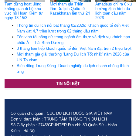
Tạm dừng hoạt động
Mời tham gia Triển
Amadeus chỉ ra 6 xu
không gian đi bộ khu
lãm Du lịch Quốc tế
hướng định hình du
vực hồ Hoàn Kiếm từ
Kazakhstan lần thứ 24
lịch toàn cầu năm
ngày 13-15/3
2026
Thông tin du lịch nổi bật tháng 02/2026: Khách quốc tế đến Việt
Nam đạt 4,7 triệu lượt trong 02 tháng đầu năm
Tôn vinh tài năng nữ trong ngành ẩm thực và dịch vụ khách sạn
châu Á - Thái Bình Dương
3 tháng liên tiếp khách quốc tế đến Việt Nam đạt trên 2 triệu lượt
Mời tham gia giải thưởng “Làng Du lịch Tốt nhất” năm 2026 của
UN Tourism
Biến động Trung Đông: Doanh nghiệp du lịch nhanh chóng thích
ứng
TIN NỔI BẬT
Cơ quan chủ quản : CỤC DU LỊCH QUỐC GIA VIỆT NAM
Đơn vị thực hiện : TRUNG TÂM THÔNG TIN DU LỊCH
Số Giấy phép : 2745/GP-INTER Địa chỉ: 80 Quán Sứ - Hoàn
Kiếm - Hà Nội