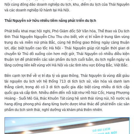
Nội cùng đông đảo doanh nghiệp du lịch, khu, điểm du lịch của Thái Nguyên
và các doanh nghiệp lữ hành tại Hà Nội.
Thái Nguyên sở hữu nhiều tiềm năng phát triển du lịch
Phát biểu khai mạc hội nghị, Phó Giám đốc Sở Văn hóa, Thể thao và Du lịch
tỉnh Thái Nguyên Nguyễn Chu Thu cho biết, với vị trí nằm ở trung tâm vùng
trung du và miền núi phía Bắc, cùng hệ thống giao thông ngày càng thuận
lợi, đặc biệt tuyến cao tốc Hà Nội - Thái Nguyên giúp rút ngắn thời gian di
chuyển từ Thủ đô xuống còn hơn một giờ, Thái Nguyên có nhiều điều kiện
thuận lợi để phát triển các sản phẩm du lịch cuối tuần, du lịch ngắn ngày và
tăng cường liên kết vùng với Hà Nội và các tỉnh khu vực Đông Bắc, Việt Bắc.
Bên cạnh lợi thế về vị trí địa lý và giao thông, Thái Nguyên là vùng đất giàu
tài nguyên du lịch với hệ thống 713 di tích lịch sử, văn hóa và danh lam
thắng cảnh, trong đó có 3 di tích quốc gia đặc biệt cùng nhiều di tích cấp
quốc gia và cấp tỉnh. Nhiều điểm đến nổi bật như Hồ Núi Cốc, Hang Phượng
Hoàng - Suối Mỏ Gà, thác Khuôn Tát cùng hệ sinh thái rừng núi, hồ nước và
hang động phong phú đang từng bước được khai thác để phát triển các sản
phẩm du lịch sinh thái, nghỉ dưỡng và khám phá thiên nhiên.