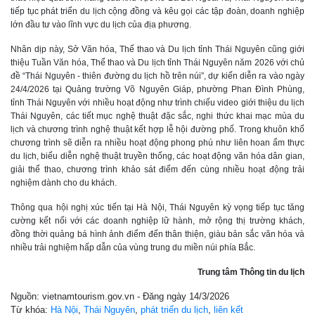
tiếp tục phát triển du lịch cộng đồng và kêu gọi các tập đoàn, doanh nghiệp
lớn đầu tư vào lĩnh vực du lịch của địa phương.
Nhân dịp này, Sở Văn hóa, Thể thao và Du lịch tỉnh Thái Nguyên cũng giới
thiệu Tuần Văn hóa, Thể thao và Du lịch tỉnh Thái Nguyên năm 2026 với chủ
đề “Thái Nguyên - thiên đường du lịch hồ trên núi”, dự kiến diễn ra vào ngày
24/4/2026 tại Quảng trường Võ Nguyên Giáp, phường Phan Đình Phùng,
tỉnh Thái Nguyên với nhiều hoạt động như trình chiếu video giới thiệu du lịch
Thái Nguyên, các tiết mục nghệ thuật đặc sắc, nghi thức khai mạc mùa du
lịch và chương trình nghệ thuật kết hợp lễ hội đường phố. Trong khuôn khổ
chương trình sẽ diễn ra nhiều hoạt động phong phú như liên hoan ẩm thực
du lịch, biểu diễn nghệ thuật truyền thống, các hoạt động văn hóa dân gian,
giải thể thao, chương trình khảo sát điểm đến cùng nhiều hoạt động trải
nghiệm dành cho du khách.
Thông qua hội nghị xúc tiến tại Hà Nội, Thái Nguyên kỳ vọng tiếp tục tăng
cường kết nối với các doanh nghiệp lữ hành, mở rộng thị trường khách,
đồng thời quảng bá hình ảnh điểm đến thân thiện, giàu bản sắc văn hóa và
nhiều trải nghiệm hấp dẫn của vùng trung du miền núi phía Bắc.
Trung tâm Thông tin du lịch
Nguồn: vietnamtourism.gov.vn - Đăng ngày 14/3/2026
Từ khóa:
Hà Nội
,
Thái Nguyên
,
phát triển du lịch
,
liên kết