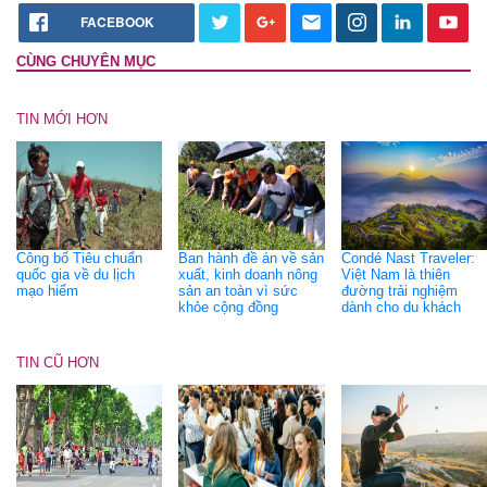
FACEBOOK
CÙNG CHUYÊN MỤC
TIN MỚI HƠN
Công bố Tiêu chuẩn
Ban hành đề án về sản
Condé Nast Traveler:
quốc gia về du lịch
xuất, kinh doanh nông
Việt Nam là thiên
mạo hiểm
sản an toàn vì sức
đường trải nghiệm
khỏe cộng đồng
dành cho du khách
TIN CŨ HƠN