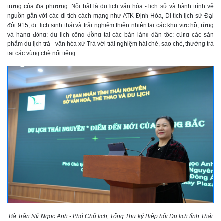
trưng của địa phương. Nổi bật là du lịch văn hóa - lịch sử và hành trình về
nguồn gắn với các di tích cách mạng như ATK Định Hóa, Di tích lịch sử Đại
đội 915; du lịch sinh thái và trải nghiệm thiên nhiên tại các khu vực hồ, rừng
và hang động; du lịch cộng đồng tại các bản làng dân tộc; cùng các sản
phẩm du lịch trà - văn hóa xứ Trà với trải nghiệm hái chè, sao chè, thưởng trà
tại các vùng chè nổi tiếng.
B
à Trần Nữ Ngọc Anh
-
Phó Chủ tịch, Tổng Thư ký Hiệp hội Du lịch tỉnh
Thái