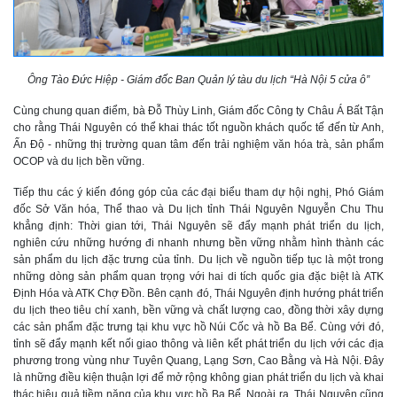
Ô
ng Tào Đức Hiệp
-
Giám đốc Ban Quản lý tàu du lịch “Hà Nội 5 cửa ô”
Cùng chung quan điểm, bà Đỗ Thùy Linh, Giám đốc Công ty Châu Á Bất Tận
cho rằng Thái Nguyên có thể khai thác tốt nguồn khách quốc tế
đến từ
Anh,
Ấn Độ - những thị trường quan tâm đến trải nghiệm văn hóa trà, sản phẩm
OCOP và du lịch bền vững.
Tiếp thu các ý kiến đóng góp của các đại biểu tham dự hội nghị, Phó Giám
đốc Sở Văn hóa, Thể thao và Du lịch tỉnh Thái Nguyên Nguyễn Chu Thu
khẳng định: Thời gian tới, Thái Nguyên sẽ đẩy mạnh phát triển du lịch,
nghiên cứu những hướng đi nhanh nhưng bền vững nhằm hình thành các
sản phẩm du lịch đặc trưng của tỉnh.
D
u lịch về nguồn tiếp tục là một trong
những dòng sản phẩm quan trọng với hai di tích quốc gia đặc biệt là ATK
Định Hóa và ATK Chợ Đồn. Bên cạnh đó, Thái Nguyên định hướng phát triển
du lịch theo tiêu chí xanh, bền vững và chất lượng cao, đồng thời xây dựng
các sản phẩm đặc trưng tại khu vực hồ Núi Cốc và hồ Ba Bể. Cùng với đó,
tỉnh sẽ đẩy mạnh kết nối giao thông và liên kết phát triển du lịch với các địa
phương trong vùng như Tuyên Quang, Lạng Sơn, Cao Bằng và Hà Nội. Đây
là những điều kiện thuận lợi để mở rộng không gian phát triển du lịch và khai
thác hiệu quả tiềm năng của khu vực hồ Ba Bể. Ngoài ra, Thái Nguyên cũng