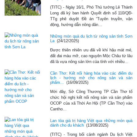
(TITC) - Ngày 16/1, Phó Thủ tướng Lê Thành
Long đã ký ban hành Quyết định số 110/QĐ-
TTg phê duyệt Đề án “Tuyên truyền, vận
động, hướng dẫn nông dân…
Những món quà du lịch từ nông sản tỉnh Sơn
La
(24/12/2025)
Được thiên nhiên ưu đãi về khí hậu mát mẻ,
đất đai màu mỡ, cao nguyên Mộc Châu từ lâu
đã là vựa nông sản lớn của tỉnh với nhiều…
Cần Thơ: Kết nối hàng hóa vào các điểm du
lịch - hướng mở cho nông sản và sản
phẩm…
(16/09/2025)
Mới đây, Sở Công Thương TP Cần Thơ tổ
chức hội nghị kết nối nông sản và sản phẩm
OCOP của xã Thới An Hội (TP Cần Thơ) vào
Cantho…
Lan tỏa giá trị hàng Việt qua những món quà
dành cho du khách
(13/08/2025)
(TITC) - Trong bối cảnh ngành Du lịch Việt