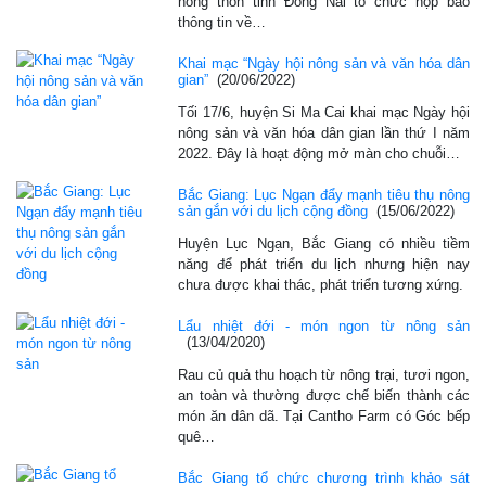
nông thôn tỉnh Đồng Nai tổ chức họp báo
thông tin về…
Khai mạc “Ngày hội nông sản và văn hóa dân
gian”
(20/06/2022)
Tối 17/6, huyện Si Ma Cai khai mạc Ngày hội
nông sản và văn hóa dân gian lần thứ I năm
2022. Đây là hoạt động mở màn cho chuỗi…
Bắc Giang: Lục Ngạn đẩy mạnh tiêu thụ nông
sản gắn với du lịch cộng đồng
(15/06/2022)
Huyện Lục Ngạn, Bắc Giang có nhiều tiềm
năng để phát triển du lịch nhưng hiện nay
chưa được khai thác, phát triển tương xứng.
Lẩu nhiệt đới - món ngon từ nông sản
(13/04/2020)
Rau củ quả thu hoạch từ nông trại, tươi ngon,
an toàn và thường được chế biến thành các
món ăn dân dã. Tại Cantho Farm có Góc bếp
quê…
Bắc Giang tổ chức chương trình khảo sát