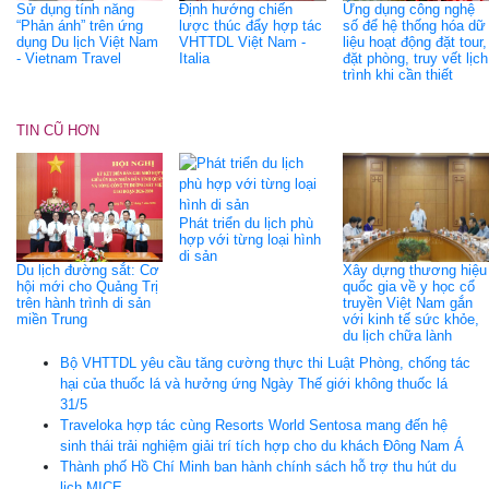
Sử dụng tính năng
Định hướng chiến
Ứng dụng công nghệ
“Phản ánh” trên ứng
lược thúc đẩy hợp tác
số để hệ thống hóa dữ
dụng Du lịch Việt Nam
VHTTDL Việt Nam -
liệu hoạt động đặt tour,
- Vietnam Travel
Italia
đặt phòng, truy vết lịch
trình khi cần thiết
TIN CŨ HƠN
Phát triển du lịch phù
hợp với từng loại hình
di sản
Du lịch đường sắt: Cơ
Xây dựng thương hiệu
hội mới cho Quảng Trị
quốc gia về y học cổ
trên hành trình di sản
truyền Việt Nam gắn
miền Trung
với kinh tế sức khỏe,
du lịch chữa lành
Bộ VHTTDL yêu cầu tăng cường thực thi Luật Phòng, chống tác
hại của thuốc lá và hưởng ứng Ngày Thế giới không thuốc lá
31/5
Traveloka hợp tác cùng Resorts World Sentosa mang đến hệ
sinh thái trải nghiệm giải trí tích hợp cho du khách Đông Nam Á
Thành phố Hồ Chí Minh ban hành chính sách hỗ trợ thu hút du
lịch MICE