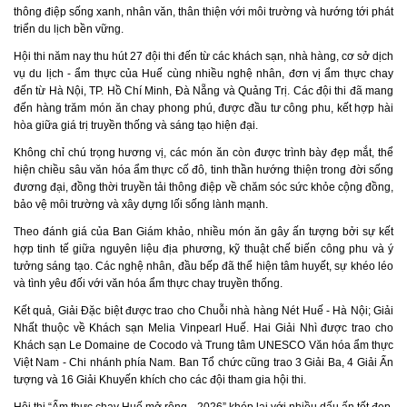
thông điệp sống xanh, nhân văn, thân thiện với môi trường và hướng tới phát
triển du lịch bền vững.
Hội thi năm nay thu hút 27 đội thi đến từ các khách sạn, nhà hàng, cơ sở dịch
vụ du lịch - ẩm thực của Huế cùng nhiều nghệ nhân, đơn vị ẩm thực chay
đến từ Hà Nội, TP. Hồ Chí Minh, Đà Nẵng và Quảng Trị. Các đội thi đã mang
đến hàng trăm món ăn chay phong phú, được đầu tư công phu, kết hợp hài
hòa giữa giá trị truyền thống và sáng tạo hiện đại.
Không chỉ chú trọng hương vị, các món ăn còn được trình bày đẹp mắt, thể
hiện chiều sâu văn hóa ẩm thực cố đô, tinh thần hướng thiện trong đời sống
đương đại, đồng thời truyền tải thông điệp về chăm sóc sức khỏe cộng đồng,
bảo vệ môi trường và xây dựng lối sống lành mạnh.
Theo đánh giá của Ban Giám khảo, nhiều món ăn gây ấn tượng bởi sự kết
hợp tinh tế giữa nguyên liệu địa phương, kỹ thuật chế biến công phu và ý
tưởng sáng tạo. Các nghệ nhân, đầu bếp đã thể hiện tâm huyết, sự khéo léo
và tình yêu đối với văn hóa ẩm thực chay truyền thống.
Kết quả, Giải Đặc biệt được trao cho Chuỗi nhà hàng Nét Huế - Hà Nội; Giải
Nhất thuộc về Khách sạn Melia Vinpearl Huế. Hai Giải Nhì được trao cho
Khách sạn Le Domaine de Cocodo và Trung tâm UNESCO Văn hóa ẩm thực
Việt Nam - Chi nhánh phía Nam. Ban Tổ chức cũng trao 3 Giải Ba, 4 Giải Ấn
tượng và 16 Giải Khuyến khích cho các đội tham gia hội thi.
Hội thi “Ẩm thực chay Huế mở rộng - 2026” khép lại với nhiều dấu ấn tốt đẹp,