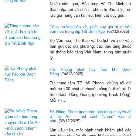
Nhiều năm qua, Bảo tàng Hồ Chí Minh trở
thành địa chỉ văn hóa - chính trị đặc biệt, nơi
lưu giữ hàng vạn tài liệu, hiện vật quý giá…
Tăng cường bảo vệ, phát huy giá trị di sản
văn hóa trong dịp Tết Bính Ngọ
(02/02/2026)
Bộ Văn hóa, Thể thao và Du lịch vừa có văn
bản gửi các địa phương; các bảo tàng thuộc
hệ thống bảo tàng Việt Nam, trung tâm quản
lý…
Hải Phòng phát huy hào khí Bạch
Đằng
(04/12/2025)
Từ trung tâm TP Hải Phòng, chúng tôi chỉ
mất hơn 30 phút di chuyển bằng ô tô để tới Di
tích Bạch Đằng Giang (phường Bạch Đằng).
Mỗi khi…
Đà Nẵng: Tham quan các bảo tàng chuyên đề
ở Hội An - một cách ''chạm'' vào di
sản
(02/12/2025)
Lần đầu tiên, một hành trình khám phá các
bảo tàng chuyên đề trong không gian phố cổ