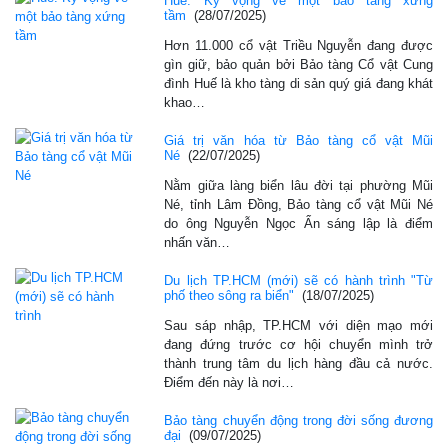
Huế: Kỳ vọng về một bảo tàng xứng
tầm
(28/07/2025)
Hơn 11.000 cổ vật Triều Nguyễn đang được
gìn giữ, bảo quản bởi Bảo tàng Cổ vật Cung
đình Huế là kho tàng di sản quý giá đang khát
khao…
Giá trị văn hóa từ Bảo tàng cổ vật Mũi
Né
(22/07/2025)
Nằm giữa làng biển lâu đời tại phường Mũi
Né, tỉnh Lâm Đồng, Bảo tàng cổ vật Mũi Né
do ông Nguyễn Ngọc Ẩn sáng lập là điểm
nhấn văn…
Du lịch TP.HCM (mới) sẽ có hành trình "Từ
phố theo sông ra biển"
(18/07/2025)
Sau sáp nhập, TP.HCM với diện mạo mới
đang đứng trước cơ hội chuyển mình trở
thành trung tâm du lịch hàng đầu cả nước.
Điểm đến này là nơi…
Bảo tàng chuyển động trong đời sống đương
đại
(09/07/2025)