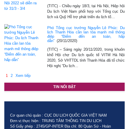
(TITC) - Chiều ngày 18/3, tại Hà Nội, Hiệp hội
Du lịch Việt Nam phối hợp với Tổng cục Du
lịch và Quỹ Hỗ trợ phát triển du lịch tổ…
Phó Tổng cục trưởng Nguyễn Lê Phúc: Du
lịch Thanh Hóa cần lan tỏa mạnh mẽ thông
điệp “Điểm đến an toàn, hấp
dẫn”
(20/11/2020)
(TITC) – Sáng ngày 20/11/2020, trong khuôn
khổ Hội chợ Du lịch quốc tế VITM Hà Nội
2020, Sở VHTTDL tỉnh Thanh Hóa đã tổ chức
Hội nghị “Du lịch…
1
2
Xem tiếp
TIN NỔI BẬT
Cơ quan chủ quản : CỤC DU LỊCH QUỐC GIA VIỆT NAM
Đơn vị thực hiện : TRUNG TÂM THÔNG TIN DU LỊCH
Số Giấy phép : 2745/GP-INTER Địa chỉ: 80 Quán Sứ - Hoàn