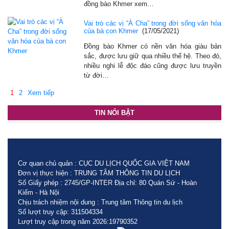
đồng bào Khmer xem…
Vai trò các vị “À Cha” trong đời sống văn hóa
của bà con Khmer
(17/05/2021)
Đồng bào Khmer có nền văn hóa giàu bản
sắc, được lưu giữ qua nhiều thế hệ. Theo đó,
nhiều nghi lễ độc đáo cũng được lưu truyền
từ đời…
1
2
Xem tiếp
TIN NỔI BẬT
Cơ quan chủ quản : CỤC DU LỊCH QUỐC GIA VIỆT NAM
Đơn vị thực hiện : TRUNG TÂM THÔNG TIN DU LỊCH
Số Giấy phép : 2745/GP-INTER Địa chỉ: 80 Quán Sứ - Hoàn
Kiếm - Hà Nội
Chịu trách nhiệm nội dung : Trung tâm Thông tin du lịch
Số lượt truy cập: 311504334
Lượt truy cập trong năm 2026:19790352