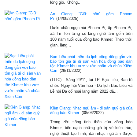
lộng gió. Không…
An Giang: “Giữ hồn” gốm Phnom
Pi
(14/08/2025)
Dưới chân ngọn núi Phnom Pi, ấp Phnom Pi,
xã Tri Tôn từng có làng nghề làm gốm trên
100 năm tuổi của đồng bào Khmer. Theo thời
gian, làng…
Bạc Liêu phát triển du lịch cộng đồng gắn với
bảo tồn giá trị di sản văn hóa đồng bào dân
tộc Khmer khu vực vườn nhãn và chùa Xiêm
Cán
(29/11/2022)
(TITC) - Sáng 29/11, tại TP. Bạc Liêu, Ban tổ
chức Ngày hội Văn hóa - Du lịch Bạc Liêu và
Lễ hội Dạ cổ hoài lang năm 2022 đã…
Kiên Giang: Nhạc ngũ âm - di sản quý giá của
đồng bào Khmer
(08/06/2022)
Trong đời sống tinh thần của đồng bào
Khmer, bên cạnh những giá trị về kiến trúc,
nghệ thuật tạo hình, dàn nhạc ngũ âm được