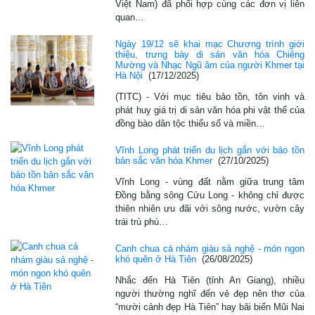
Việt Nam) đã phối hợp cùng các đơn vị liên
quan…
Ngày 19/12 sẽ khai mạc Chương trình giới
thiệu, trưng bày di sản văn hóa Chiêng
Mường và Nhạc Ngũ âm của người Khmer tại
Hà Nội
(17/12/2025)
(TITC) - Với mục tiêu bảo tồn, tôn vinh và
phát huy giá trị di sản văn hóa phi vật thể của
đồng bào dân tộc thiểu số và miền…
Vĩnh Long phát triển du lịch gắn với bảo tồn
bản sắc văn hóa Khmer
(27/10/2025)
Vĩnh Long - vùng đất nằm giữa trung tâm
Đồng bằng sông Cửu Long - không chỉ được
thiên nhiên ưu đãi với sông nước, vườn cây
trái trù phú…
Canh chua cá nhám giàu sả nghệ - món ngon
khó quên ở Hà Tiên
(26/08/2025)
Nhắc đến Hà Tiên (tỉnh An Giang), nhiều
người thường nghĩ đến vẻ đẹp nên thơ của
“mười cảnh đẹp Hà Tiên” hay bãi biển Mũi Nai