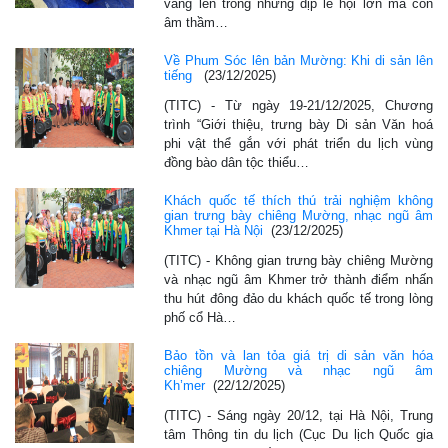
vang lên trong những dịp lễ hội lớn mà còn
âm thầm…
Về Phum Sóc lên bản Mường: Khi di sản lên
tiếng
(23/12/2025)
(TITC) - Từ ngày 19-21/12/2025, Chương
trình “Giới thiệu, trưng bày Di sản Văn hoá
phi vật thể gắn với phát triển du lịch vùng
đồng bào dân tộc thiểu…
Khách quốc tế thích thú trải nghiệm không
gian trưng bày chiêng Mường, nhạc ngũ âm
Khmer tại Hà Nội
(23/12/2025)
(TITC) - Không gian trưng bày chiêng Mường
và nhạc ngũ âm Khmer trở thành điểm nhấn
thu hút đông đảo du khách quốc tế trong lòng
phố cổ Hà…
Bảo tồn và lan tỏa giá trị di sản văn hóa
chiêng Mường và nhạc ngũ âm
Kh’mer
(22/12/2025)
(TITC) - Sáng ngày 20/12, tại Hà Nội, Trung
tâm Thông tin du lịch (Cục Du lịch Quốc gia