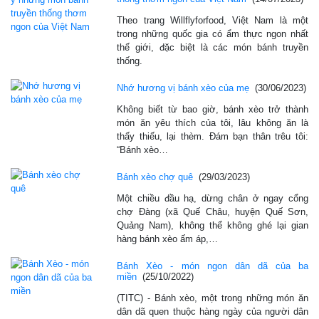
Theo trang Willflyforfood, Việt Nam là một
trong những quốc gia có ẩm thực ngon nhất
thế giới, đặc biệt là các món bánh truyền
thống.
Nhớ hương vị bánh xèo của mẹ
(30/06/2023)
Không biết từ bao giờ, bánh xèo trở thành
món ăn yêu thích của tôi, lâu không ăn là
thấy thiếu, lại thèm. Đám bạn thân trêu tôi:
“Bánh xèo…
Bánh xèo chợ quê
(29/03/2023)
Một chiều đầu hạ, dừng chân ở ngay cổng
chợ Đàng (xã Quế Châu, huyện Quế Sơn,
Quảng Nam), không thể không ghé lại gian
hàng bánh xèo ấm áp,…
Bánh Xèo - món ngon dân dã của ba
miền
(25/10/2022)
(TITC) - Bánh xèo, một trong những món ăn
dân dã quen thuộc hàng ngày của người dân