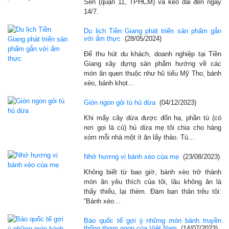
Sen (quận 11, TPHCM) và kéo dài đến ngày
14/7.
Du lịch Tiền Giang phát triển sản phẩm gắn
với ẩm thực
(28/05/2024)
Để thu hút du khách, doanh nghiệp tại Tiền
Giang xây dựng sản phẩm hướng về các
món ăn quen thuộc như hũ tiếu Mỹ Tho, bánh
xèo, bánh khọt…
Giòn ngon gỏi tù hủ dừa
(04/12/2023)
Khi mấy cây dừa được đốn hạ, phần tù (có
nơi gọi là củ) hủ dừa mẹ tôi chia cho hàng
xóm mỗi nhà một ít ăn lấy thảo. Tù…
Nhớ hương vị bánh xèo của mẹ
(23/08/2023)
Không biết từ bao giờ, bánh xèo trở thành
món ăn yêu thích của tôi, lâu không ăn là
thấy thiếu, lại thèm. Đám bạn thân trêu tôi:
“Bánh xèo…
Báo quốc tế gợi ý những món bánh truyền
thống thơm ngon của Việt Nam
(14/07/2023)