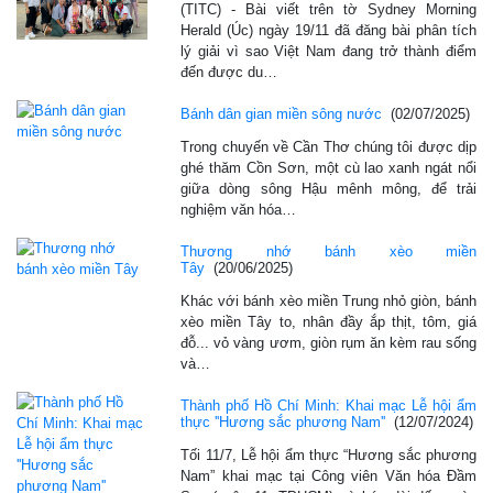
(TITC) - Bài viết trên tờ Sydney Morning
Herald (Úc) ngày 19/11 đã đăng bài phân tích
lý giải vì sao Việt Nam đang trở thành điểm
đến được du…
Bánh dân gian miền sông nước
(02/07/2025)
Trong chuyến về Cần Thơ chúng tôi được dịp
ghé thăm Cồn Sơn, một cù lao xanh ngát nổi
giữa dòng sông Hậu mênh mông, để trải
nghiệm văn hóa…
Thương nhớ bánh xèo miền
Tây
(20/06/2025)
Khác với bánh xèo miền Trung nhỏ giòn, bánh
xèo miền Tây to, nhân đầy ắp thịt, tôm, giá
đỗ... vỏ vàng ươm, giòn rụm ăn kèm rau sống
và…
Thành phố Hồ Chí Minh: Khai mạc Lễ hội ẩm
thực ''Hương sắc phương Nam''
(12/07/2024)
Tối 11/7, Lễ hội ẩm thực “Hương sắc phương
Nam” khai mạc tại Công viên Văn hóa Đầm