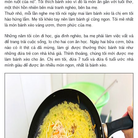
món ruột của nó”. Tôi thích bánh xèo vì đó là món ăn gắn với tuổi thơ,
một thời hồn nhiên bên mái tranh nghèo, bên ba mẹ.
Thuở nhỏ, mỗi lần nghe mẹ tôi nói ngày mai làm bánh xèo là chị em tôi
hào hứng lắm. Mẹ tôi khéo tay nên làm bánh gì cũng ngon. Tôi mê nhất
là món bánh xèo vàng ươm, thơm phức của mẹ.
Những năm tôi còn đi học, gia đình nghèo, ba mẹ phải làm việc vất vả
để trang trải cuộc sống, lo cho hai con ăn học. Ngày hai bữa cơm, bữa
nào có ít thịt cá đã mừng, làm gì được thưởng thức bánh trái như
những đứa trẻ con nhà khá giả. Thỉnh thoảng, chúng tôi mới được mẹ
làm bánh xèo cho ăn. Chị em tôi, đứa 7 tuổi và đứa 6 tuổi ước nhà
mình giàu để được ăn nhiều món ngon, nhất là bánh xèo.