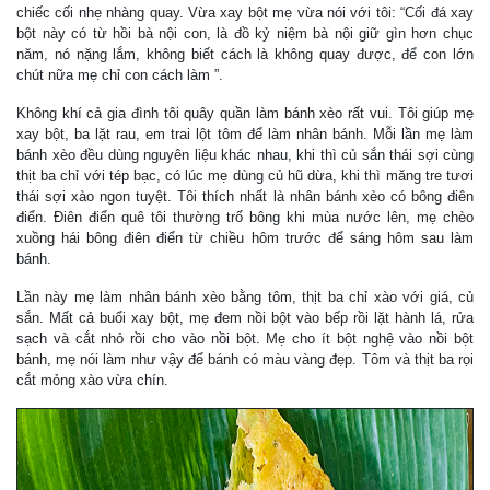
chiếc cối nhẹ nhàng quay. Vừa xay bột mẹ vừa nói với tôi: “Cối đá xay
bột này có từ hồi bà nội con, là đồ kỷ niệm bà nội giữ gìn hơn chục
năm, nó nặng lắm, không biết cách là không quay được, để con lớn
chút nữa mẹ chỉ con cách làm ”.
Không khí cả gia đình tôi quây quần làm bánh xèo rất vui. Tôi giúp mẹ
xay bột, ba lặt rau, em trai lột tôm để làm nhân bánh. Mỗi lần mẹ làm
bánh xèo đều dùng nguyên liệu khác nhau, khi thì củ sắn thái sợi cùng
thịt ba chỉ với tép bạc, có lúc mẹ dùng củ hũ dừa, khi thì măng tre tươi
thái sợi xào ngon tuyệt. Tôi thích nhất là nhân bánh xèo có bông điên
điển. Điên điển quê tôi thường trổ bông khi mùa nước lên, mẹ chèo
xuồng hái bông điên điển từ chiều hôm trước để sáng hôm sau làm
bánh.
Lần này mẹ làm nhân bánh xèo bằng tôm, thịt ba chỉ xào với giá, củ
sắn. Mất cả buổi xay bột, mẹ đem nồi bột vào bếp rồi lặt hành lá, rửa
sạch và cắt nhỏ rồi cho vào nồi bột. Mẹ cho ít bột nghệ vào nồi bột
bánh, mẹ nói làm như vậy để bánh có màu vàng đẹp. Tôm và thịt ba rọi
cắt mỏng xào vừa chín.