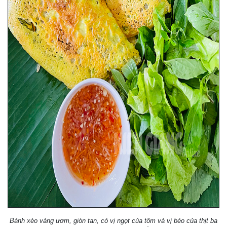
Bánh xèo vàng ươm, giòn tan, có vị ngọt của tôm và vị béo của thịt ba