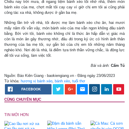
Chiều nay trời mưa, đi ngang tiệm bánh xèo tôi nhớ nhà, thèm món
bánh xèo của mẹ, chợt mắt tôi cay cay vì giờ chị em tôi ai cũng phải
công tác xa nhà, không được ở gần ba mẹ.
Những lần trở về nhà, tôi được mẹ làm bánh xèo cho ăn, hai mươi
mấy năm rồi vẫn vậy, món bánh xèo của mẹ vẫn ngon không đâu sánh
bằng. Bởi với tôi, bánh xèo không chỉ là thức ăn hấp dẫn vị giác mà
còn là món ăn gây thương nhớ, đâu đó trong ký ức có hình ảnh thân
thương của ba mẹ tôi, sự gắn bó của chị em tôi những năm tháng
nghèo khó. Nơi đó là nhà, là điểm tựa tinh thần vững chắc, là động lực
để tôi vui sống, làm việc tốt.
Bài và ảnh:
Cẩm Tú
Nguồn: Báo Kiên Giang - baokiengiang.vn - Đăng ngày 23/06/2023
Từ khóa:
hương vị bánh xèo
,
bánh xèo
,
tuổi thơ
FACEBOOK
CÙNG CHUYÊN MỤC
TIN MỚI HƠN
Cao lầu nơi xứ xa