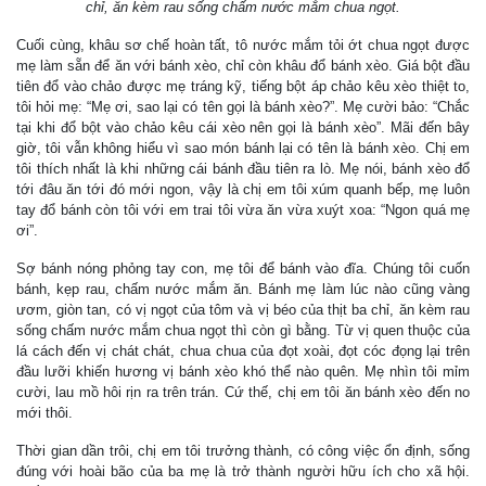
chỉ, ăn kèm rau sống chấm nước mắm chua ngọt.
Cuối cùng, khâu sơ chế hoàn tất, tô nước mắm tỏi ớt chua ngọt được
mẹ làm sẵn để ăn với bánh xèo, chỉ còn khâu đổ bánh xèo. Giá bột đầu
tiên đổ vào chảo được mẹ tráng kỹ, tiếng bột áp chảo kêu xèo thiệt to,
tôi hỏi mẹ: “Mẹ ơi, sao lại có tên gọi là bánh xèo?”. Mẹ cười bảo: “Chắc
tại khi đổ bột vào chảo kêu cái xèo nên gọi là bánh xèo”. Mãi đến bây
giờ, tôi vẫn không hiểu vì sao món bánh lại có tên là bánh xèo. Chị em
tôi thích nhất là khi những cái bánh đầu tiên ra lò. Mẹ nói, bánh xèo đổ
tới đâu ăn tới đó mới ngon, vậy là chị em tôi xúm quanh bếp, mẹ luôn
tay đổ bánh còn tôi với em trai tôi vừa ăn vừa xuýt xoa: “Ngon quá mẹ
ơi”.
Sợ bánh nóng phỏng tay con, mẹ tôi để bánh vào đĩa. Chúng tôi cuốn
bánh, kẹp rau, chấm nước mắm ăn. Bánh mẹ làm lúc nào cũng vàng
ươm, giòn tan, có vị ngọt của tôm và vị béo của thịt ba chỉ, ăn kèm rau
sống chấm nước mắm chua ngọt thì còn gì bằng. Từ vị quen thuộc của
lá cách đến vị chát chát, chua chua của đọt xoài, đọt cóc đọng lại trên
đầu lưỡi khiến hương vị bánh xèo khó thể nào quên. Mẹ nhìn tôi mỉm
cười, lau mồ hôi rịn ra trên trán. Cứ thế, chị em tôi ăn bánh xèo đến no
mới thôi.
Thời gian dần trôi, chị em tôi trưởng thành, có công việc ổn định, sống
đúng với hoài bão của ba mẹ là trở thành người hữu ích cho xã hội.