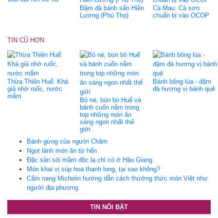
Đậm đà bánh sắn Hiền
Cà Mau: Cá sơn
Lương (Phú Thọ)
chuẩn bị vào OCOP
TIN CŨ HƠN
Thừa Thiên Huế: Khá
Bánh bông lúa - đậm
giả nhờ ruốc, nước
đà hương vị bánh quê
mắm
Bò né, bún bò Huế và
bánh cuốn nằm trong
top những món ăn
sáng ngon nhất thế
giới
Bánh gừng của người Chăm
Ngọt lành món ăn từ hến
Đặc sản sỏi mầm độc lạ chỉ có ở Hậu Giang
Món khai vị súp hoa thanh long, tại sao không?
Cẩm nang Michelin hướng dẫn cách thưởng thức món Việt như
người địa phương
TIN NỔI BẬT