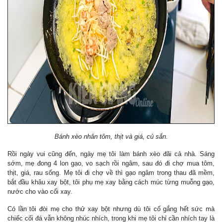
Bánh xèo nhân tôm, thịt và giá, củ sắn.
Rồi ngày vui cũng đến, ngày mẹ tôi làm bánh xèo đãi cả nhà. Sáng
sớm, mẹ đong 4 lon gạo, vo sạch rồi ngâm, sau đó đi chợ mua tôm,
thịt, giá, rau sống. Mẹ tôi đi chợ về thì gạo ngâm trong thau đã mềm,
bắt đầu khâu xay bột, tôi phụ mẹ xay bằng cách múc từng muỗng gạo,
nước cho vào cối xay.
Có lần tôi đòi mẹ cho thử xay bột nhưng dù tôi cố gắng hết sức mà
chiếc cối đá vẫn không nhúc nhích, trong khi mẹ tôi chỉ cần nhích tay là