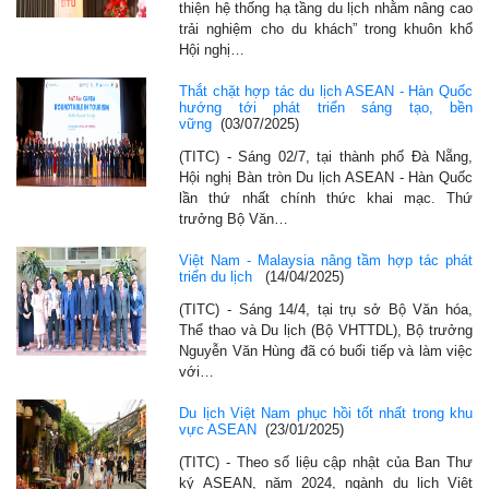
thiện hệ thống hạ tầng du lịch nhằm nâng cao
trải nghiệm cho du khách” trong khuôn khổ
Hội nghị…
Thắt chặt hợp tác du lịch ASEAN - Hàn Quốc
hướng tới phát triển sáng tạo, bền
vững
(03/07/2025)
(TITC) - Sáng 02/7, tại thành phố Đà Nẵng,
Hội nghị Bàn tròn Du lịch ASEAN - Hàn Quốc
lần thứ nhất chính thức khai mạc. Thứ
trưởng Bộ Văn…
Việt Nam - Malaysia nâng tầm hợp tác phát
triển du lịch
(14/04/2025)
(TITC) - Sáng 14/4, tại trụ sở Bộ Văn hóa,
Thể thao và Du lịch (Bộ VHTTDL), Bộ trưởng
Nguyễn Văn Hùng đã có buổi tiếp và làm việc
với…
Du lịch Việt Nam phục hồi tốt nhất trong khu
vực ASEAN
(23/01/2025)
(TITC) - Theo số liệu cập nhật của Ban Thư
ký ASEAN, năm 2024, ngành du lịch Việt