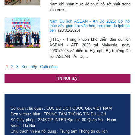
Nam ghi nhận mức độ phục hồi tốt nhất trong
khu vực…
Năm Du lịch ASEAN - Ấn Độ 2025: Cơ hội
thúc đẩy giao lưu văn hóa, hợp tác du lịch hai
bên
(20/01/2025)
(TITC) - Trong khuôn khổ Diễn đàn du lịch
ASEAN - ATF 2025 tại Malaysia, ngày
20/01/2025 đã diễn ra Hội nghị Bộ trưởng Du
lịch ASEAN - Ấn Độ…
1
2
3
Xem tiếp
Cuối cùng
TIN NỔI BẬT
Cơ quan chủ quản : CỤC DU LỊCH QUỐC GIA VIỆT NAM
Đơn vị thực hiện : TRUNG TÂM THÔNG TIN DU LỊCH
Số Giấy phép : 2745/GP-INTER Địa chỉ: 80 Quán Sứ - Hoàn
Kiếm - Hà Nội
Chịu trách nhiệm nội dung : Trung tâm Thông tin du lịch