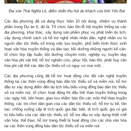
Đại xòe Thái Nghĩa Lộ, điểm nhấn thu hút du khách của tỉnh Yên Bái
Các địa phương đã và đang thực hiện 10 nội dung, nhiệm vụ thành
phần trong Dự án 6, đó là: Tổ chức bảo tồn lễ hội truyền thống tại các
địa phương, khai thác, xây dựng sản phẩm phục vụ phát triển du lịch;
xây dựng chính sách và hỗ trợ nghệ nhân nhân dân, nghệ nhân ưu tú
người dân tộc thiểu số trong việc lưu truyền, phổ biến hình thức sinh
hoạt văn hóa truyền thống và đào tạo, bồi dưỡng những người kế cận;
tổ chức lớp tập huấn, bồi dưỡng chuyên môn, nghiệp vụ, truyền dạy
văn hóa phi vật thể; hỗ trợ nghiên cứu, phục hồi, bảo tồn, phát huy văn
hóa phi vật thể các dân tộc thiểu số có nguy cơ mai một...
Các địa phương cũng đã hỗ trợ hoạt động cho đội văn nghệ truyền
thống tại các thôn vùng đồng bào dân tộc thiểu số và miền núi; hỗ trợ
đầu tư xây dựng điểm đến du lịch tiêu biểu vùng đồng bào dân tộc thiểu
số và miền núi; tổ chức hoạt động thi đấu thể thao truyền thống trong
các ngày hội, liên hoan, giao lưu nhằm bảo tồn các môn thể thao truyền
thống, các trò chơi dân gian của các dân tộc thiểu số; hỗ trợ tu bổ, tôn
tạo, chống xuống cấp di tích quốc gia đặc biệt, di tích quốc gia có giá
trị tiêu biểu của các dân tộc thiểu số; hỗ trợ đầu tư xây dựng thiết chế
văn hóa, thể thao; hỗ trợ trang thiết bị hoạt động cho các nhà văn hóa
tại các thôn vùng đồng bào dân tộc thiểu số và miền núi.