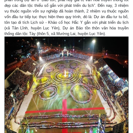
đẹp các dân tộc thiểu số gắn với phát triển du lịch”. Đến nay, 3 nhiệm
vụ thuộc nguồn vốn sự nghiệp đã hoàn thành, 2 nhiệm vụ thuộc nguồn
vốn đầu tư tiếp tục thực hiện theo quy trình, đó là: Dự án đầu tư tu bổ,
tôn tạo di tích Lịch sử - Khảo cổ học Hắc Y gắn với phát triển du lịch
(xã Tân Lĩnh, huyện Lục Yên), Dự án Bảo tồn thôn văn hóa truyền
thống dân tộc Tày (thôn 5, xã Mường Lai, huyện Lục Yên).