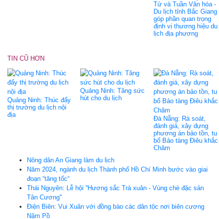
Tử và Tuần Văn hóa -
Du lịch tỉnh Bắc Giang
góp phần quan trọng
định vị thương hiệu du
lịch địa phương
TIN CŨ HƠN
Quảng Ninh: Tăng sức
hút cho du lịch
Quảng Ninh: Thúc đẩy
thị trường du lịch nội
địa
Đà Nẵng: Rà soát,
đánh giá, xây dựng
phương án bảo tồn, tu
bổ Bảo tàng Điêu khắc
Chăm
Nông dân An Giang làm du lịch
Năm 2024, ngành du lịch Thành phố Hồ Chí Minh bước vào giai
đoạn “tăng tốc“
Thái Nguyên: Lễ hội ''Hương sắc Trà xuân - Vùng chè đặc sản
Tân Cương''
Điện Biên: Vui Xuân với đồng bào các dân tộc nơi biên cương
Nậm Pồ