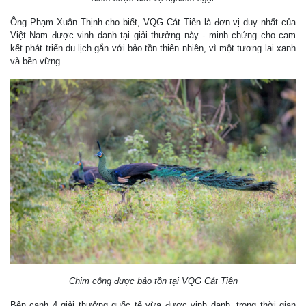
Ông Phạm Xuân Thịnh cho biết, VQG Cát Tiên là đơn vị duy nhất của
Việt Nam được vinh danh tại giải thưởng này - minh chứng cho cam
kết phát triển du lịch gắn với bảo tồn thiên nhiên, vì một tương lai xanh
và bền vững.
Chim công được bảo tồn tại VQG Cát Tiên
Bên cạnh 4 giải thưởng quốc tế vừa được vinh danh, trong thời gian