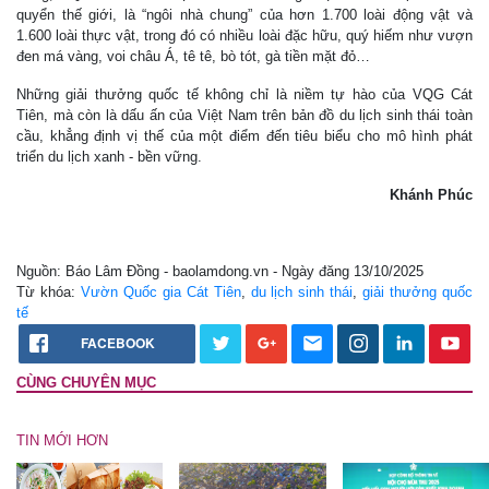
quyển thế giới, là “ngôi nhà chung” của hơn 1.700 loài động vật và
1.600 loài thực vật, trong đó có nhiều loài đặc hữu, quý hiếm như vượn
đen má vàng, voi châu Á, tê tê, bò tót, gà tiền mặt đỏ…
Những giải thưởng quốc tế không chỉ là niềm tự hào của VQG Cát
Tiên, mà còn là dấu ấn của Việt Nam trên bản đồ du lịch sinh thái toàn
cầu, khẳng định vị thế của một điểm đến tiêu biểu cho mô hình phát
triển du lịch xanh - bền vững.
Khánh Phúc
Nguồn: Báo Lâm Đồng - baolamdong.vn - Ngày đăng 13/10/2025
Từ khóa:
Vườn Quốc gia Cát Tiên
,
du lịch sinh thái
,
giải thưởng quốc
tế
FACEBOOK
CÙNG CHUYÊN MỤC
TIN MỚI HƠN