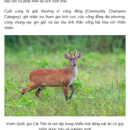
bảo tồn và phát triển du lịch sinh thái.
Cuối cùng là giải thưởng vì cộng đồng (Community Champion
Category), ghi nhận sự tham gia tích cực của cộng đồng địa phương,
cùng chung tay gìn giữ và lan tỏa tinh thần sống hài hòa với thiên
nhiên.
Vườn Quốc gia Cát Tiên là nơi tập trung nhiều loài động vật ăn cỏ quý
hiếm được bảo vệ nghiêm ngặt