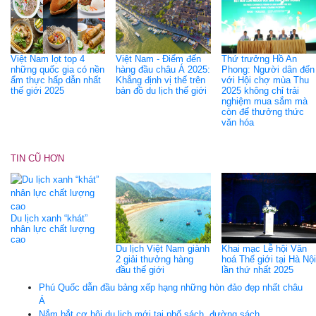
Việt Nam lọt top 4
Việt Nam - Điểm đến
Thứ trưởng Hồ An
những quốc gia có nền
hàng đầu châu Á 2025:
Phong: Người dân đến
ẩm thực hấp dẫn nhất
Khẳng định vị thế trên
với Hội chợ mùa Thu
thế giới 2025
bản đồ du lịch thế giới
2025 không chỉ trải
nghiệm mua sắm mà
còn để thưởng thức
văn hóa
TIN CŨ HƠN
Du lịch xanh “khát”
nhân lực chất lượng
cao
Du lịch Việt Nam giành
Khai mạc Lễ hội Văn
2 giải thưởng hàng
hoá Thế giới tại Hà Nội
đầu thế giới
lần thứ nhất 2025
Phú Quốc dẫn đầu bảng xếp hạng những hòn đảo đẹp nhất châu
Á
Nắm bắt cơ hội du lịch mới tại phố sách, đường sách