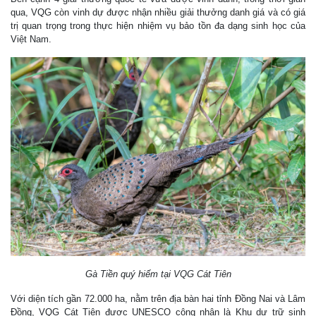
qua, VQG còn vinh dự được nhận nhiều giải thưởng danh giá và có giá
trị quan trọng trong thực hiện nhiệm vụ bảo tồn đa dạng sinh học của
Việt Nam.
Gà Tiền quý hiếm tại VQG Cát Tiên
Với diện tích gần 72.000 ha, nằm trên địa bàn hai tỉnh Đồng Nai và Lâm
Đồng, VQG Cát Tiên được UNESCO công nhận là Khu dự trữ sinh