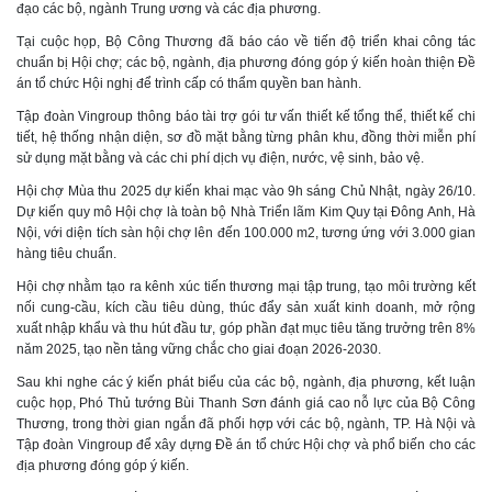
đạo các bộ, ngành Trung ương và các địa phương.
Tại cuộc họp, Bộ Công Thương đã báo cáo về tiến độ triển khai công tác
chuẩn bị Hội chợ; các bộ, ngành, địa phương đóng góp ý kiến hoàn thiện Đề
án tổ chức Hội nghị để trình cấp có thẩm quyền ban hành.
Tập đoàn Vingroup thông báo tài trợ gói tư vấn thiết kế tổng thể, thiết kế chi
tiết, hệ thống nhận diện, sơ đồ mặt bằng từng phân khu, đồng thời miễn phí
sử dụng mặt bằng và các chi phí dịch vụ điện, nước, vệ sinh, bảo vệ.
Hội chợ Mùa thu 2025 dự kiến khai mạc vào 9h sáng Chủ Nhật, ngày 26/10.
Dự kiến quy mô Hội chợ là toàn bộ Nhà Triển lãm Kim Quy tại Đông Anh, Hà
Nội, với diện tích sàn hội chợ lên đến 100.000 m2, tương ứng với 3.000 gian
hàng tiêu chuẩn.
Hội chợ nhằm tạo ra kênh xúc tiến thương mại tập trung, tạo môi trường kết
nối cung-cầu, kích cầu tiêu dùng, thúc đẩy sản xuất kinh doanh, mở rộng
xuất nhập khẩu và thu hút đầu tư, góp phần đạt mục tiêu tăng trưởng trên 8%
năm 2025, tạo nền tảng vững chắc cho giai đoạn 2026-2030.
Sau khi nghe các ý kiến phát biểu của các bộ, ngành, địa phương, kết luận
cuộc họp, Phó Thủ tướng Bùi Thanh Sơn đánh giá cao nỗ lực của Bộ Công
Thương, trong thời gian ngắn đã phối hợp với các bộ, ngành, TP. Hà Nội và
Tập đoàn Vingroup để xây dựng Đề án tổ chức Hội chợ và phổ biến cho các
địa phương đóng góp ý kiến.