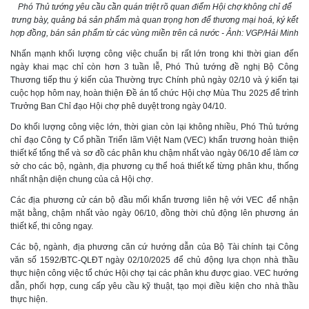
Phó Thủ tướng yêu cầu cần quán triệt rõ quan điểm Hội chợ không chỉ để
trưng bày, quảng bá sản phẩm mà quan trọng hơn để thương mại hoá, ký kết
hợp đồng, bán sản phẩm từ các vùng miền trên cả nước - Ảnh: VGP/Hải Minh
Nhấn mạnh khối lượng công việc chuẩn bị rất lớn trong khi thời gian đến
ngày khai mạc chỉ còn hơn 3 tuần lễ, Phó Thủ tướng đề nghị Bộ Công
Thương tiếp thu ý kiến của Thường trực Chính phủ ngày 02/10 và ý kiến tại
cuộc họp hôm nay, hoàn thiện Đề án tổ chức Hội chợ Mùa Thu 2025 để trình
Trưởng Ban Chỉ đạo Hội chợ phê duyệt trong ngày 04/10.
Do khối lượng công việc lớn, thời gian còn lại không nhiều, Phó Thủ tướng
chỉ đạo Công ty Cổ phần Triển lãm Việt Nam (VEC) khẩn trương hoàn thiện
thiết kế tổng thể và sơ đồ các phân khu chậm nhất vào ngày 06/10 để làm cơ
sở cho các bộ, ngành, địa phương cụ thể hoá thiết kế từng phân khu, thống
nhất nhận diện chung của cả Hội chợ.
Các địa phương cử cán bộ đầu mối khẩn trương liên hệ với VEC để nhận
mặt bằng, chậm nhất vào ngày 06/10, đồng thời chủ động lên phương án
thiết kế, thi công ngay.
Các bộ, ngành, địa phương căn cứ hướng dẫn của Bộ Tài chính tại Công
văn số 1592/BTC-QLĐT ngày 02/10/2025 để chủ động lựa chọn nhà thầu
thực hiện công việc tổ chức Hội chợ tại các phân khu được giao. VEC hướng
dẫn, phối hợp, cung cấp yêu cầu kỹ thuật, tạo mọi điều kiện cho nhà thầu
thực hiện.