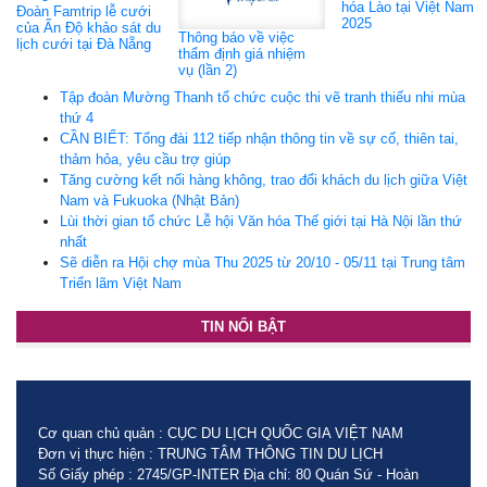
hóa Lào tại Việt Nam
Đoàn Famtrip lễ cưới
2025
của Ấn Độ khảo sát du
Thông báo về việc
lịch cưới tại Đà Nẵng
thẩm định giá nhiệm
vụ (lần 2)
Tập đoàn Mường Thanh tổ chức cuộc thi vẽ tranh thiếu nhi mùa
thứ 4
CẦN BIẾT: Tổng đài 112 tiếp nhận thông tin về sự cố, thiên tai,
thảm hỏa, yêu cầu trợ giúp
Tăng cường kết nối hàng không, trao đổi khách du lịch giữa Việt
Nam và Fukuoka (Nhật Bản)
Lùi thời gian tổ chức Lễ hội Văn hóa Thế giới tại Hà Nội lần thứ
nhất
Sẽ diễn ra Hội chợ mùa Thu 2025 từ 20/10 - 05/11 tại Trung tâm
Triển lãm Việt Nam
TIN NỔI BẬT
Cơ quan chủ quản : CỤC DU LỊCH QUỐC GIA VIỆT NAM
Đơn vị thực hiện : TRUNG TÂM THÔNG TIN DU LỊCH
Số Giấy phép : 2745/GP-INTER Địa chỉ: 80 Quán Sứ - Hoàn