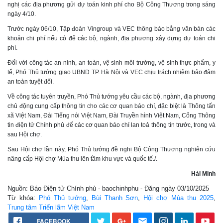
nghị các địa phương gửi dự toán kinh phí cho Bộ Công Thương trong sáng
ngày 4/10.
Trước ngày 06/10, Tập đoàn Vingroup và VEC thông báo bằng văn bản các
khoản chi phí nếu có để các bộ, ngành, địa phương xây dựng dự toán chi
phí.
Đối với công tác an ninh, an toàn, vệ sinh môi trường, vệ sinh thực phẩm, y
tế, Phó Thủ tướng giao UBND TP. Hà Nội và VEC chịu trách nhiệm bảo đảm
an toàn tuyệt đối.
Về công tác tuyên truyền, Phó Thủ tướng yêu cầu các bộ, ngành, địa phương
chủ động cung cấp thông tin cho các cơ quan báo chí, đặc biệt là Thông tấn
xã Việt Nam, Đài Tiếng nói Việt Nam, Đài Truyền hình Việt Nam, Cổng Thông
tin điện tử Chính phủ để các cơ quan báo chí lan toả thông tin trước, trong và
sau Hội chợ.
Sau Hội chợ lần này, Phó Thủ tướng đề nghị Bộ Công Thương nghiên cứu
nâng cấp Hội chợ Mùa thu lên tầm khu vực và quốc tế./.
Hải Minh
Nguồn: Báo Điện tử Chính phủ - baochinhphu - Đăng ngày 03/10/2025
Từ khóa:
Phó Thủ tướng
,
Bùi Thanh Sơn
,
Hội chợ Mùa thu 2025
,
Trung tâm Triển lãm Việt Nam
FACEBOOK