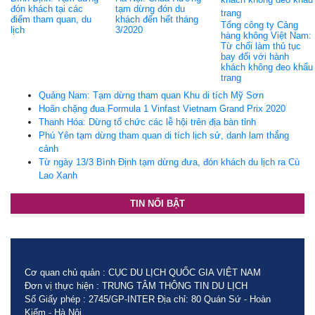
đón khách tại các
tạm dừng đón du
điểm tham quan, du
khách đến hết tháng
Tổng công ty Cảng
lịch
3/2020
hàng không Việt Nam:
Từ chối làm thủ tục
bay đối với hành
khách không đeo khẩu
trang
Quảng Nam: Tạm dừng tham quan Khu di tích Mỹ Sơn
Hoãn chặng đua Formula 1 Vinfast Vietnam Grand Prix 2020
Thanh Hóa: Dừng tổ chức các lễ hội trên địa bàn tỉnh
Phú Yên tạm dừng tham quan di tích lịch sử, danh lam thắng
cảnh
Từ ngày 13/3 Bình Định tạm dừng đưa, đón khách du lịch ra Cù
Lao Xanh
TIN NỔI BẬT
Cơ quan chủ quản : CỤC DU LỊCH QUỐC GIA VIỆT NAM
Đơn vị thực hiện : TRUNG TÂM THÔNG TIN DU LỊCH
Số Giấy phép : 2745/GP-INTER Địa chỉ: 80 Quán Sứ - Hoàn
Kiếm - Hà Nội