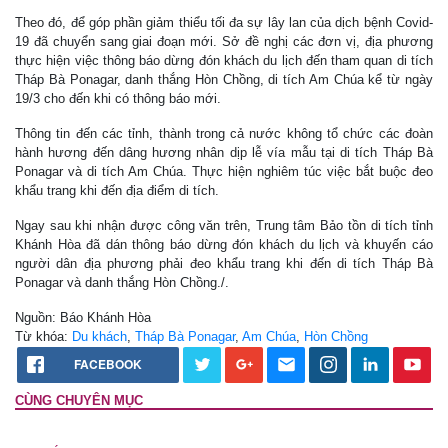
Theo đó, để góp phần giảm thiểu tối đa sự lây lan của dịch bệnh Covid-
19 đã chuyển sang giai đoạn mới. Sở đề nghị các đơn vị, địa phương
thực hiện việc thông báo dừng đón khách du lịch đến tham quan di tích
Tháp Bà Ponagar, danh thắng Hòn Chồng, di tích Am Chúa kể từ ngày
19/3 cho đến khi có thông báo mới.
Thông tin đến các tỉnh, thành trong cả nước không tổ chức các đoàn
hành hương đến dâng hương nhân dịp lễ vía mẫu tại di tích Tháp Bà
Ponagar và di tích Am Chúa. Thực hiện nghiêm túc việc bắt buộc đeo
khẩu trang khi đến địa điểm di tích.
Ngay sau khi nhận được công văn trên, Trung tâm Bảo tồn di tích tỉnh
Khánh Hòa đã dán thông báo dừng đón khách du lịch và khuyến cáo
người dân địa phương phải đeo khẩu trang khi đến di tích Tháp Bà
Ponagar và danh thắng Hòn Chồng./.
Nguồn: Báo Khánh Hòa
Từ khóa:
Du khách
,
Tháp Bà Ponagar
,
Am Chúa
,
Hòn Chồng
FACEBOOK
CÙNG CHUYÊN MỤC